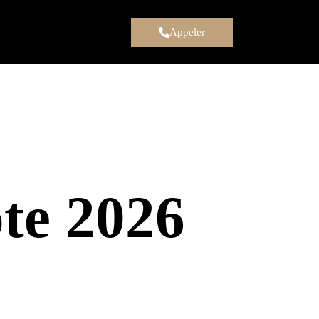
Appeler
te 2026