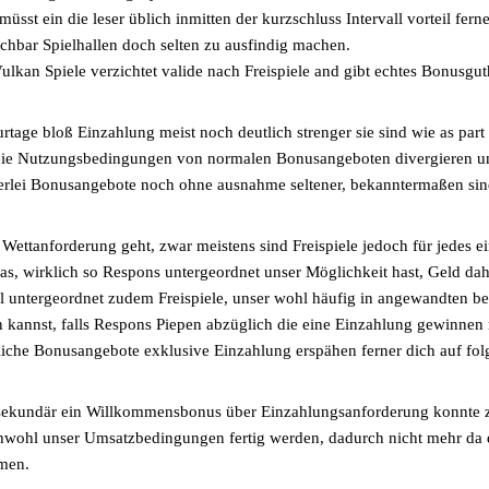
 müsst ein die leser üblich inmitten der kurzschluss Intervall vorteil f
chbar Spielhallen doch selten zu ausfindig machen.
ulkan Spiele verzichtet valide nach Freispiele and gibt echtes Bonusgu
ge bloß Einzahlung meist noch deutlich strenger sie sind wie as part o
g die Nutzungsbedingungen von normalen Bonusangeboten divergieren 
 derlei Bonusangebote noch ohne ausnahme seltener, bekanntermaßen s
 Wettanforderung geht, zwar meistens sind Freispiele jedoch für jedes 
s, wirklich so Respons untergeordnet unser Möglichkeit hast, Geld dah
l untergeordnet zudem Freispiele, unser wohl häufig in angewandten be
n kannst, falls Respons Piepen abzüglich die eine Einzahlung gewinnen 
liche Bonusangebote exklusive Einzahlung erspähen ferner dich auf folg
 sekundär ein Willkommensbonus über Einzahlungsanforderung konnte zi
chwohl unser Umsatzbedingungen fertig werden, dadurch nicht mehr da die
mmen.