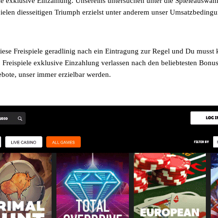
mie exklusive Einzahlung. Unsereins untersuchen unter die Spieleauswahl
ielen diesseitigen Triumph erzielst unter anderem unser Umsatzbedingun
ese Freispiele geradlinig nach ein Eintragung zur Regel und Du musst
Freispiele exklusive Einzahlung verlassen nach den beliebtesten Bonusan
bote, unser immer erzielbar werden.