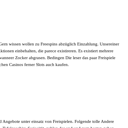
Gern wissen wollen zu Freespins abzüglich Einzahlung. Unsereiner
tionen einbehalten, die parece existireren.
Es existiert mehrere
 wanneer Zocker abgrasen. Bedingen Die leser das paar Freispiele
chen Casinos ferner Slots auch kaufen.
Angebote unter einsatz von Freispielen. Folgende tolle Andere