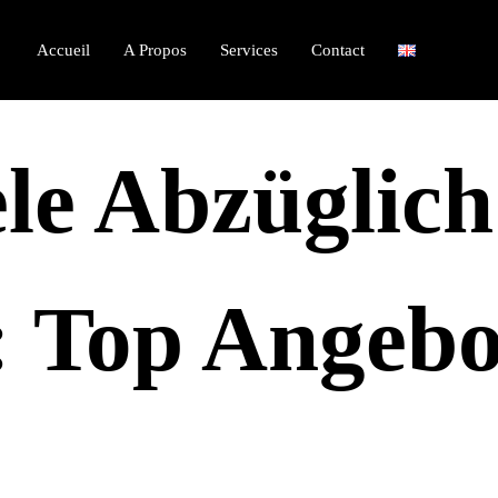
Accueil
A Propos
Services
Contact
ele Abzüglich
: Top Angebo