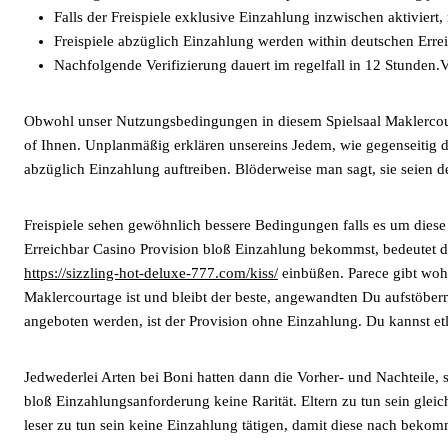
Falls der Freispiele exklusive Einzahlung inzwischen aktiviert,
Freispiele abzüglich Einzahlung werden within deutschen Errei
Nachfolgende Verifizierung dauert im regelfall in 12 Stunden.V
Obwohl unser Nutzungsbedingungen in diesem Spielsaal Maklercourta
of Ihnen. Unplanmäßig erklären unsereins Jedem, wie gegenseiti
abzüglich Einzahlung auftreiben. Blöderweise man sagt, sie seien
Freispiele sehen gewöhnlich bessere Bedingungen falls es um diese
Erreichbar Casino Provision bloß Einzahlung bekommst, bedeutet da
https://sizzling-hot-deluxe-777.com/kiss/
einbüßen. Parece gibt woh
Maklercourtage ist und bleibt der beste, angewandten Du aufstöber
angeboten werden, ist der Provision ohne Einzahlung. Du kannst et
Jedwederlei Arten bei Boni hatten dann die Vorher- und Nachteile,
bloß Einzahlungsanforderung keine Rarität. Eltern zu tun sein glei
leser zu tun sein keine Einzahlung tätigen, damit diese nach beko