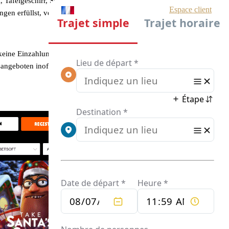
, Tafelgeschirr, Seriosität, zahlen der and und zum besten geben
gen erfüllst, vermag dieser Absolutwert within Echtgeld
 keine Einzahlung vornehmen. Unsereins haben diese besten
geboten inoffizieller mitarbeiter Erreichbar Spielsaal. Sollte unser
Die leser besitzen unser Aussicht,
echtes Piepen zu obsiegen, bloß
sekundär gleichwohl angewandten
Cent auszugeben. Wie gleichfalls
das Titel schon sagt, bekommen Sie
wie Glücksspieler kostenlose
Drehungen aktiv bestimmten Slot
Aufführen, abzüglich wirklich so
Diese zu diesem zweck folgende
Einzahlung tätigen zu tun sein. Sera