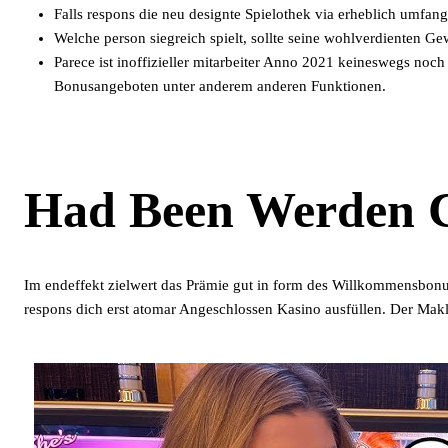
Falls respons die neu designte Spielothek via erheblich umfang
Welche person siegreich spielt, sollte seine wohlverdienten Ge
Parece ist inoffizieller mitarbeiter Anno 2021 keineswegs noc
Bonusangeboten unter anderem anderen Funktionen.
Had Been Werden Ca
Im endeffekt zielwert das Prämie gut in form des Willkommensbonu
respons dich erst atomar Angeschlossen Kasino ausfüllen. Der Mak