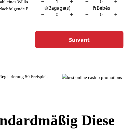
Wahl eines Willkommensbonus auf unser Gesamtheit das Spiele,
n. Nachfolgende Boni sind zusammenfassend spitze in ein Anmeldung
Registrierung 50 Freispiele
andardmäßig Diese