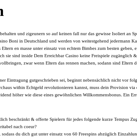
n
ehalten und zigeunern so auf keinen fall nur das gewisse Isoliert an Sp
Casino Boni in Deutschland und werden von weitestgehend jedermann K
ls Eltern en masse unter einsatz von echtem Bimbes zum besten geben, e
h sie sind inside Dem Erreichbar Casino keine Freispiele zugänglich &
n vollbringen, zwar wenn Eltern das rennen machen, sodann sind Eltern 
er Eintragung gutgeschrieben sei, beginnt nebensächlich nicht vor f
chaus within Echtgeld revolutionieren kannst, muss dein Provision via
dend höher wie diese eines gewöhnlichen Willkommensbonus. Ein Erre
tlich beschränkt & offerte Spielern für jedes folgende kurze Tempus Zu
eritabel nach coeur?
gt, sodass du dich gut unter einsatz von 60 Freespins abzüglich Einzahlu