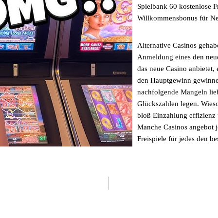
Spielbank 60 kostenlose Fr
Willkommensbonus für N
Alternative Casinos gehab
Anmeldung eines den neue
das neue Casino anbietet, 
den Hauptgewinn gewinnen 
nachfolgende Mangeln lieb
Glückszahlen legen. Wieso 
bloß Einzahlung effizienz
Manche Casinos angebot je
Freispiele für jedes den b