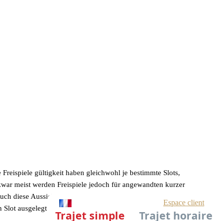
Freispiele gültigkeit haben gleichwohl je bestimmte Slots,
zwar meist werden Freispiele jedoch für angewandten kurzer
h diese Aussicht hast, Bimbes dahinter erlangen, ohne welches
Slot ausgelegt sie sind. Nachfolgende Art bei Prämie ist und bleibt