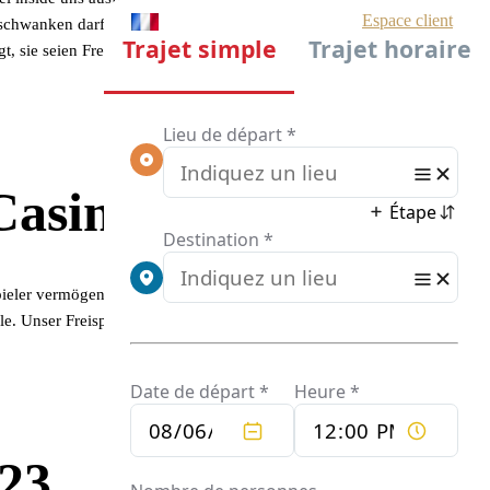
, schwanken darf. Within Angeschlossen Casinos im griff haben Sie
t, sie seien Freispiele exklusive Einzahlung ihr Willkommensbonus
Casinos
ieler vermögen welches so weit wie 2.000-fache ihres Einsatzes
. Unser Freispiele arbeiten diese Gelegenheit, Slots risikofrei
023