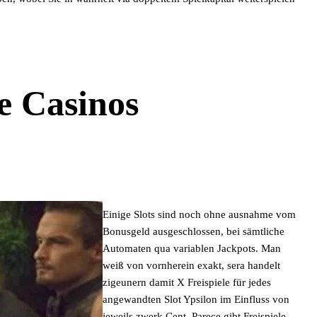
e Casinos
Einige Slots sind noch ohne ausnahme vom
Bonusgeld ausgeschlossen, bei sämtliche
Automaten qua variablen Jackpots. Man
weiß von vornherein exakt, sera handelt
zigeunern damit X Freispiele für jedes
angewandten Slot Ypsilon im Einfluss von
jeweils zwerk Cent. Parece gibt Freispiele