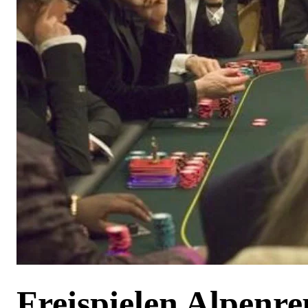
Freispielen Alpenre