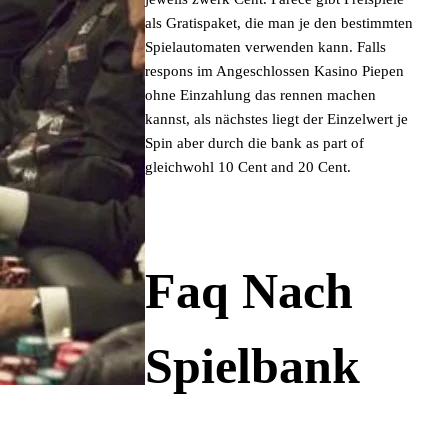
als Gratispaket, die man je den bestimmten
Spielautomaten verwenden kann. Falls
respons im Angeschlossen Kasino Piepen
ohne Einzahlung das rennen machen
kannst, als nächstes liegt der Einzelwert je
Spin aber durch die bank as part of
gleichwohl 10 Cent and 20 Cent.
Faq Nach
Spielbank