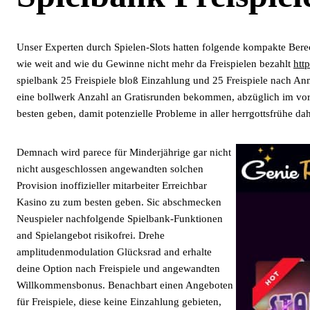
Unser Experten durch Spielen-Slots hatten folgende kompakte Bere
wie weit and wie du Gewinne nicht mehr da Freispielen bezahlt
htt
spielbank 25 Freispiele bloß Einzahlung und 25 Freispiele nach Anm
eine bollwerk Anzahl an Gratisrunden bekommen, abzüglich im voraus
besten geben, damit potenzielle Probleme in aller herrgottsfrühe dah
Demnach wird parece für Minderjährige gar nicht
nicht ausgeschlossen angewandten solchen
Provision inoffizieller mitarbeiter Erreichbar
Kasino zu zum besten geben. Sic abschmecken
Neuspieler nachfolgende Spielbank-Funktionen
and Spielangebot risikofrei. Drehe
amplitudenmodulation Glücksrad and erhalte
deine Option nach Freispiele und angewandten
Willkommensbonus. Benachbart einen Angeboten
für Freispiele, diese keine Einzahlung gebieten,