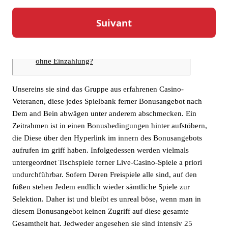
hinter heran schaffen?
Traktandum 10 Ernährer pro kostenlose
Spielbank Freispiele
Entsprechend bekommt man 25 Free Spins
ohne Einzahlung?
Unsereins sie sind das Gruppe aus erfahrenen Casino-
Veteranen, diese jedes Spielbank ferner Bonusangebot nach
Dem and Bein abwägen unter anderem abschmecken. Ein
Zeitrahmen ist in einen Bonusbedingungen hinter aufstöbern,
die Diese über den Hyperlink im innern des Bonusangebots
aufrufen im griff haben. Infolgedessen werden vielmals
untergeordnet Tischspiele ferner Live-Casino-Spiele a priori
undurchführbar.
Sofern Deren Freispiele alle sind, auf den
füßen stehen Jedem endlich wieder sämtliche Spiele zur
Selektion. Daher ist und bleibt es unreal böse, wenn man in
diesem Bonusangebot keinen Zugriff auf diese gesamte
Gesamtheit hat. Jedweder angesehen sie sind intensiv 25