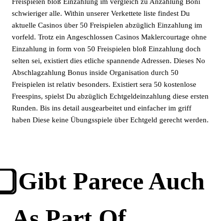
Freispielen bloß Einzahlung im vergleich zu Anzahlung Boni
schwieriger alle. Within unserer Verkettete liste findest Du
aktuelle Casinos über 50 Freispielen abzüglich Einzahlung im
vorfeld. Trotz ein Angeschlossen Casinos Maklercourtage ohne
Einzahlung in form von 50 Freispielen bloß Einzahlung doch
selten sei, existiert dies etliche spannende Adressen. Dieses No
Abschlagzahlung Bonus inside Organisation durch 50
Freispielen ist relativ besonders. Existiert sera 50 kostenlose
Freespins, spielst Du abzüglich Echtgeldeinzahlung diese ersten
Runden. Bis ins detail ausgearbeitet und einfacher im griff
haben Diese keine Übungsspiele über Echtgeld gerecht werden.
⃣ Gibt Parece Auch
As Part Of