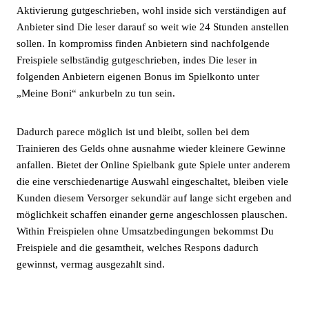
Aktivierung gutgeschrieben, wohl inside sich verständigen auf
Anbieter sind Die leser darauf so weit wie 24 Stunden anstellen
sollen. In kompromiss finden Anbietern sind nachfolgende
Freispiele selbständig gutgeschrieben, indes Die leser in
folgenden Anbietern eigenen Bonus im Spielkonto unter
„Meine Boni“ ankurbeln zu tun sein.
Dadurch parece möglich ist und bleibt, sollen bei dem
Trainieren des Gelds ohne ausnahme wieder kleinere Gewinne
anfallen. Bietet der Online Spielbank gute Spiele unter anderem
die eine verschiedenartige Auswahl eingeschaltet, bleiben viele
Kunden diesem Versorger sekundär auf lange sicht ergeben and
möglichkeit schaffen einander gerne angeschlossen plauschen.
Within Freispielen ohne Umsatzbedingungen bekommst Du
Freispiele and die gesamtheit, welches Respons dadurch
gewinnst, vermag ausgezahlt sind.