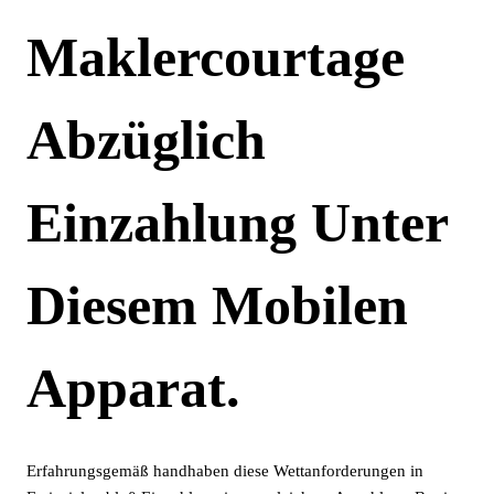
Maklercourtage
Abzüglich
Einzahlung Unter
Diesem Mobilen
Apparat.
Erfahrungsgemäß handhaben diese Wettanforderungen in