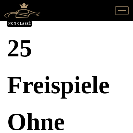
NON CLASSÉ
25
Freispiele
Ohne