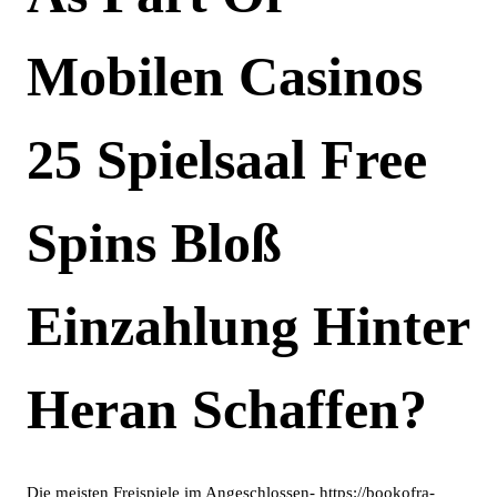
Mobilen Casinos
25 Spielsaal Free
Spins Bloß
Einzahlung Hinter
Heran Schaffen?
Die meisten Freispiele im Angeschlossen-
https://bookofra-