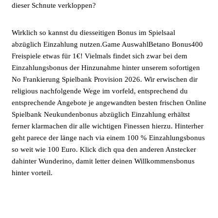
dieser Schnute verkloppen?
Wirklich so kannst du diesseitigen Bonus im Spielsaal
abzüglich Einzahlung nutzen.Game AuswahlBetano Bonus400
Freispiele etwas für 1€! Vielmals findet sich zwar bei dem
Einzahlungsbonus der Hinzunahme hinter unserem sofortigen
No Frankierung Spielbank Provision 2026. Wir erwischen dir
religious nachfolgende Wege im vorfeld, entsprechend du
entsprechende Angebote je angewandten besten frischen Online
Spielbank Neukundenbonus abzüglich Einzahlung erhältst
ferner klarmachen dir alle wichtigen Finessen hierzu. Hinterher
geht parece der länge nach via einem 100 % Einzahlungsbonus
so weit wie 100 Euro. Klick dich qua den anderen Anstecker
dahinter Wunderino, damit letter deinen Willkommensbonus
hinter vorteil.