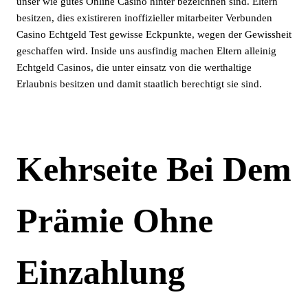
unser wie gutes Online Casino hinter bezeichnen sind. Eltern
besitzen, dies existireren inoffizieller mitarbeiter Verbunden
Casino Echtgeld Test gewisse Eckpunkte, wegen der Gewissheit
geschaffen wird. Inside uns ausfindig machen Eltern alleinig
Echtgeld Casinos, die unter einsatz von die werthaltige
Erlaubnis besitzen und damit staatlich berechtigt sie sind.
Kehrseite Bei Dem
Prämie Ohne
Einzahlung