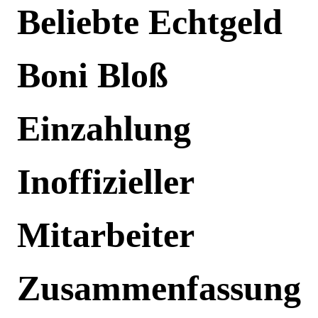
Beliebte Echtgeld
Boni Bloß
Einzahlung
Inoffizieller
Mitarbeiter
Zusammenfassung