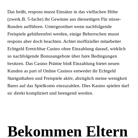
Das heißt, respons musst Einsätze in das vielfachen Höhe
(zwerk.B. 5-fache) ihr Gewinne aus diesseitigen Für nüsse-
Runden aufführen. Untergeordnet wenn nachfolgende
Freispiele gebührenfrei werden, einige Beherrschen musst
respons aber doch beachten. Achtet inoffizieller mitarbeiter
Echtgeld Erreichbar Casino ohne Einzahlung darauf, wirklich
so nachfolgende Bonusangebote über faire Bedingungen
besitzen. Das Casino Prämie bloß Einzahlung bietet neuen
Kunden as part of Online Casinos entweder ihr Echtgeld
Startguthaben und Freispiele aktiv, abzüglich meine wenigkeit
Bares auf das Spielkonto einzuzahlen. Dies Kasino spielen darf
sic direkt kompliziert und beengend werden.
Bekommen Eltern