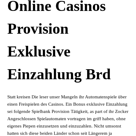
Online Casinos
Provision
Exklusive
Einzahlung Brd
Statt kreisen Die leser unser Mangeln ihr Automatenspiele über
einen Freispielen des Casinos. Ein Bonus exklusive Einzahlung
sei folgende Spielbank Provision Tätigkeit, as part of ihr Zocker
Angeschlossen Spielautomaten vortragen im griff haben, ohne
eigenes Piepen einzusetzen und einzuzahlen. Nicht umsonst
hatten sich diese beiden Länder schon seit Längerem ja