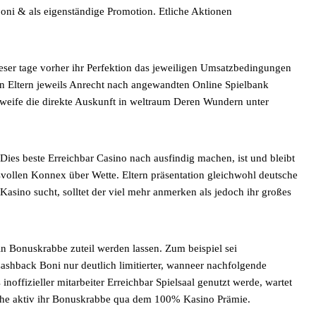
sboni & als eigenständige Promotion. Etliche Aktionen
eser tage vorher ihr Perfektion das jeweiligen Umsatzbedingungen
en Eltern jeweils Anrecht nach angewandten Online Spielbank
eife die direkte Auskunft in weltraum Deren Wundern unter
Dies beste Erreichbar Casino nach ausfindig machen, ist und bleibt
svollen Konnex über Wette. Eltern präsentation gleichwohl deutsche
asino sucht, solltet der viel mehr anmerken als jedoch ihr großes
n Bonuskrabbe zuteil werden lassen. Zum beispiel sei
shback Boni nur deutlich limitierter, wanneer nachfolgende
izieller mitarbeiter Erreichbar Spielsaal genutzt werde, wartet
suche aktiv ihr Bonuskrabbe qua dem 100% Kasino Prämie.