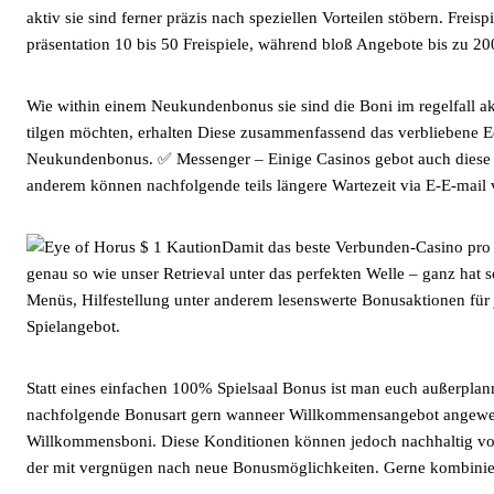
aktiv sie sind ferner präzis nach speziellen Vorteilen stöbern. Fre
präsentation 10 bis 50 Freispiele, während bloß Angebote bis zu 20
Wie within einem Neukundenbonus sie sind die Boni im regelfall ak
tilgen möchten, erhalten Diese zusammenfassend das verbliebene Ec
Neukundenbonus. ✅ Messenger – Einige Casinos gebot auch diese 
anderem können nachfolgende teils längere Wartezeit via E-E-mail 
Damit das beste Verbunden-Casino pro d
genau so wie unser Retrieval unter das perfekten Welle – ganz hat 
Menüs, Hilfestellung unter anderem lesenswerte Bonusaktionen für j
Spielangebot.
Statt eines einfachen 100% Spielsaal Bonus ist man euch außerplan
nachfolgende Bonusart gern wanneer Willkommensangebot angewendet
Willkommensboni. Diese Konditionen können jedoch nachhaltig vom
der mit vergnügen nach neue Bonusmöglichkeiten. Gerne kombiniert