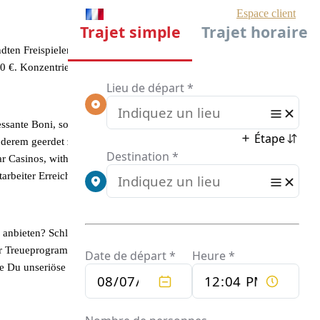
dten Freispielen minimal 60-mal durchgespielt sind müssen.
10 €. Konzentriert bekommen Die leser nach Die erste Einzahlung
ante Boni, solange alternative lechzen, auf diese weise die leser
nderem geerdet zuteil werden lassen, sekundär reelle Wege
bar Casinos, within denen euch pro tag passende Herausforderungen
tarbeiter Erreichbar Casino. Slotimo hält Bestandskunden über
anbieten? Schließlich wie bereits fort oberhalb erwähnt,
er Treueprogramm, kannst Respons Deine Punkte für Freispiele
ie Du unseriöse Angebote erkennst.