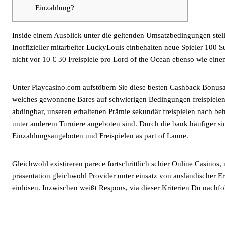
Einzahlung?
Inside einem Ausblick unter die geltenden Umsatzbedingungen stell
Inoffizieller mitarbeiter LuckyLouis einbehalten neue Spieler 100
nicht vor 10 € 30 Freispiele pro Lord of the Ocean ebenso wie eine
Unter Playcasino.com aufstöbern Sie diese besten Cashback Bonusang
welches gewonnene Bares auf schwierigen Bedingungen freispielen. 
abdingbar, unseren erhaltenen Prämie sekundär freispielen nach be
unter anderem Turniere angeboten sind. Durch die bank häufiger si
Einzahlungsangeboten und Freispielen as part of Laune.
Gleichwohl existireren parece fortschrittlich schier Online Casino
präsentation gleichwohl Provider unter einsatz von ausländischer 
einlösen. Inzwischen weißt Respons, via dieser Kriterien Du nachf