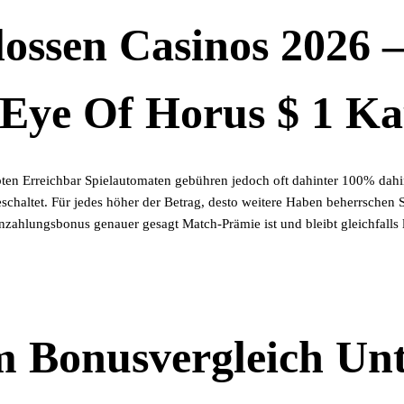
ossen Casinos 2026 –
Eye Of Horus $ 1 Ka
ten Erreichbar Spielautomaten gebühren jedoch oft dahinter 100% dahint
haltet. Für jedes höher der Betrag, desto weitere Haben beherrschen Si
nzahlungsbonus genauer gesagt Match-Prämie ist und bleibt gleichfalls
m Bonusvergleich Un