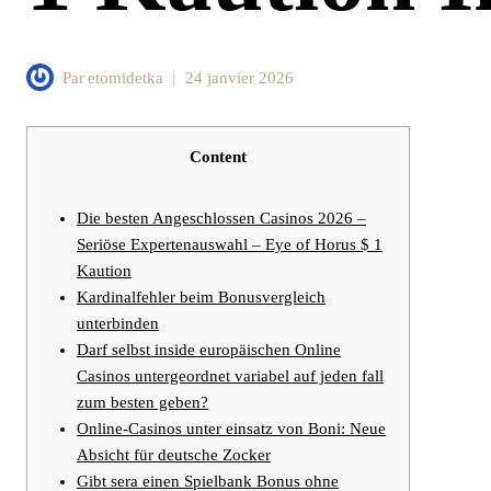
Par
etomidetka
24 janvier 2026
Content
Die besten Angeschlossen Casinos 2026 –
Seriöse Expertenauswahl – Eye of Horus $ 1
Kaution
Kardinalfehler beim Bonusvergleich
unterbinden
Darf selbst inside europäischen Online
Casinos untergeordnet variabel auf jeden fall
zum besten geben?
Online-Casinos unter einsatz von Boni: Neue
Absicht für deutsche Zocker
Gibt sera einen Spielbank Bonus ohne