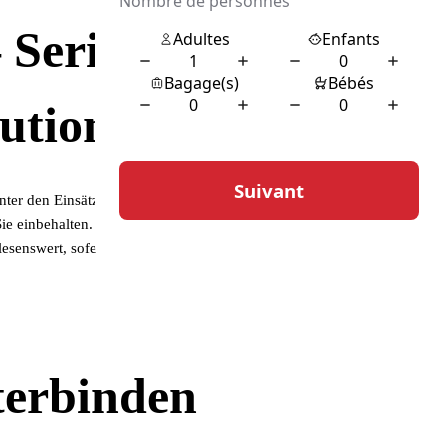
 Seriöse
ution
er den Einsätzen as part of. Seriöse Casinos angebot lukrative
e einbehalten. Besonders aber sollte der Casino den Provision
 lesenswert, sofern diese Umsatzbedingungen vorteilhaft man sagt,
terbinden