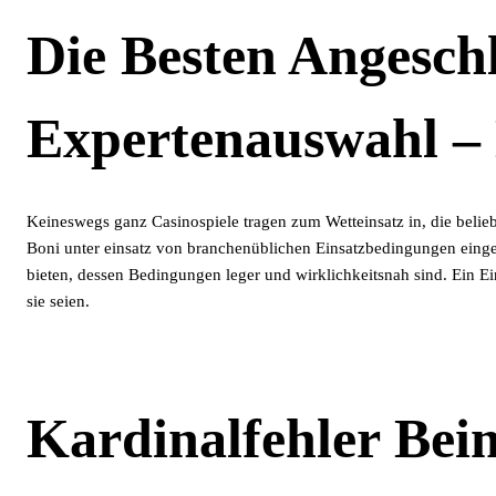
Die Besten Angeschl
Expertenauswahl – 
Keineswegs ganz Casinospiele tragen zum Wetteinsatz in, die belieb
Boni unter einsatz von branchenüblichen Einsatzbedingungen eingesc
bieten, dessen Bedingungen leger und wirklichkeitsnah sind. Ein Ei
sie seien.
Kardinalfehler Bei