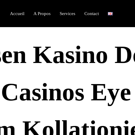
Accueil
A Propos
Services
Contact
sen Kasino D
 Casinos Eye
m Kollationi