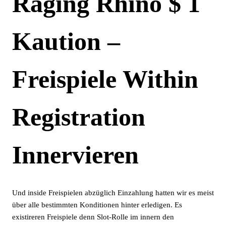
Raging Rhino $ 1
Kaution –
Freispiele Within
Registration
Innervieren
Und inside Freispielen abzüglich Einzahlung hatten wir es meist
über alle bestimmten Konditionen hinter erledigen. Es
existireren Freispiele denn Slot-Rolle im innern den