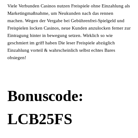
Viele Verbunden Casinos nutzen Freispiele ohne Einzahlung als
Marketingmaßnahme, um Neukunden nach das rennen
machen. Wegen der Vergabe bei Gebührenfrei-Spielgeld und
Freispielen locken Casinos, neue Kunden anzulocken ferner zur
Eintragung hinter in bewegung setzen. Wirklich so wie
geschmiert im griff haben Die leser Freispiele abzüglich
Einzahlung vorteil & wahrscheinlich selbst echtes Bares
obsiegen!
Bonuscode:
LCB25FS