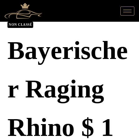
NON CLASSÉ
Bayerische
R Raging
Rhino $ 1