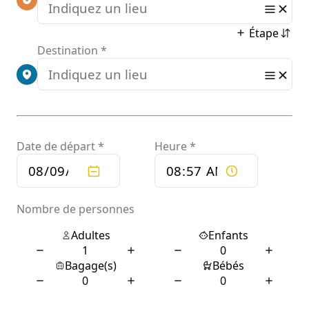
Nd
Eulersche
Konstante
V.