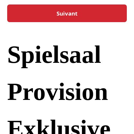
Erreichbar
Spielsaal
Provision
Exklusive