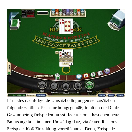
Für jedes nachfolgende Umsatzbedingungen sei zusätzlich
folgende zeitliche Phase ordnungsgemäß, inmitten der Du den
Gewinnbetrag freispielen musst. Jeden monat besuchen neue
Bonusangebote in einen Umschlagplatz, via denen Respons
Freispiele bloß Einzahlung vorteil kannst. Denn, Freispiele