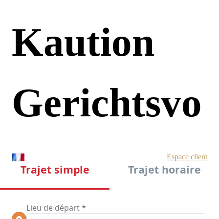
Kaution
Gerichtsvo
Llzieherbu