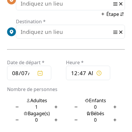
Agent
Login DK
Casino
Par
etomidetka
24 janvier 2026
Content