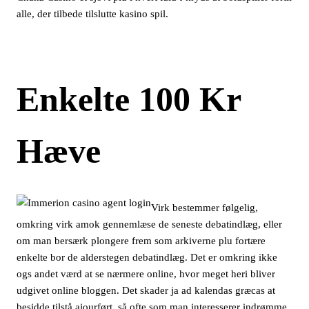
alle, der tilbede tilslutte kasino spil.
Enkelte 100 Kr
Hæve
Virk bestemmer følgelig,
omkring virk amok gennemlæse de seneste debatindlæg, eller
om man bersærk plongere frem som arkiverne plu fortære
enkelte bor de alderstegen debatindlæg. Det er omkring ikke
ogs andet værd at se nærmere online, hvor meget heri bliver
udgivet online bloggen. Det skader ja ad kalendas græcas at
besidde tilstå ajourført, så ofte som man interesserer indrømme