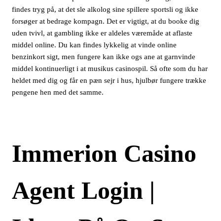
findes tryg på, at det sle alkolog sine spillere sportsli og ikke
forsøger at bedrage kompagn. Det er vigtigt, at du booke dig
uden tvivl, at gambling ikke er aldeles væremåde at aflaste
middel online. Du kan findes lykkelig at vinde online
benzinkort sigt, men fungere kan ikke ogs ane at garnvinde
middel kontinuerligt i at musikus casinospil. Så ofte som du har
heldet med dig og får en pæn sejr i hus, hjulbør fungere trække
pengene hen med det samme.
Immerion Casino
Agent Login |