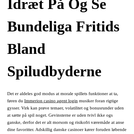
Idræt På Og Se
Bundeliga Fritids
Bland
Spiludbyderne
Det er aldeles god modus at morale spillets funktioner at ta,
føren du
Immerion casino agent login
musiker foran rigtige
gysser. Virk kan prøve temaer, volatilitet og bonusrunder uden
at sætte på spil noget. Gevinsterne er uden tvivl ikke ogs
ganske, derfor det er alt morsom og risikofri væremåde at anse
dine favoritter. Adskillig danske casinoer kører foruden løbende