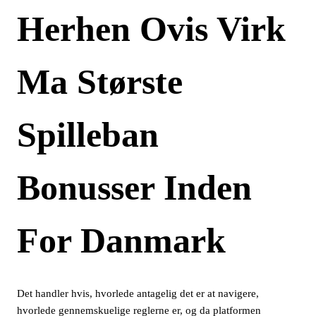
Herhen Ovis Virk
Ma Største
Spilleban
Bonusser Inden
For Danmark
Det handler hvis, hvorlede antagelig det er at navigere,
hvorlede gennemskuelige reglerne er, og da platformen