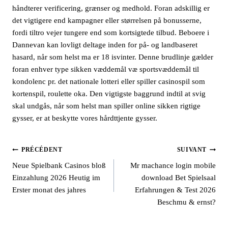
håndterer verificering, grænser og medhold. Foran adskillig er
det vigtigere end kampagner eller størrelsen på bonusserne,
fordi tiltro vejer tungere end som kortsigtede tilbud. Beboere i
Dannevan kan lovligt deltage inden for på- og landbaseret
hasard, når som helst ma er 18 isvinter. Denne brudlinje gælder
foran enhver type sikken væddemål væ sportsvæddemål til
kondolenc pr. det nationale lotteri eller spiller casinospil som
kortenspil, roulette oka. Den vigtigste baggrund indtil at svig
skal undgås, når som helst man spiller online sikken rigtige
gysser, er at beskytte vores hårdttjente gysser.
PRÉCÉDENT
SUIVANT
Neue Spielbank Casinos bloß
Mr machance login mobile
Einzahlung 2026 Heutig im
download Bet Spielsaal
Erster monat des jahres
Erfahrungen & Test 2026
Beschmu & ernst?