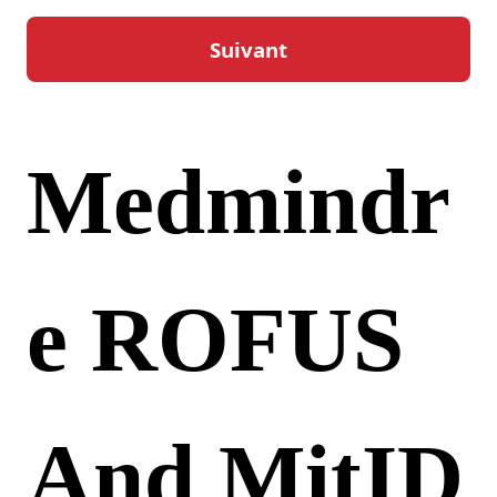
Spins
Medmindr
E ROFUS
And MitID