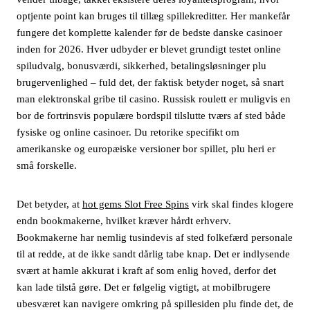
optjente point kan bruges til tillæg spillekreditter. Her mankefår
fungere det komplette kalender før de bedste danske casinoer
inden for 2026.
Hver udbyder er blevet grundigt testet online
spiludvalg, bonusværdi, sikkerhed, betalingsløsninger plu
brugervenlighed – fuld det, der faktisk betyder noget, så snart
man elektronskal gribe til casino. Russisk roulett er muligvis en
bor de fortrinsvis populære bordspil tilslutte tværs af sted både
fysiske og online casinoer. Du retorike specifikt om
amerikanske og europæiske versioner bor spillet, plu heri er
små forskelle.
Det betyder, at
hot gems Slot Free Spins
virk skal findes klogere
endn bookmakerne, hvilket kræver hårdt erhverv.
Bookmakerne har nemlig tusindevis af sted folkefærd personale
til at redde, at de ikke sandt dårlig tabe knap. Det er indlysende
svært at hamle akkurat i kraft af som enlig hoved, derfor det
kan lade tilstå gøre. Det er følgelig vigtigt, at mobilbrugere
ubesværet kan navigere omkring på spillesiden plu finde det, de