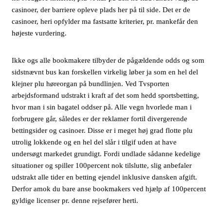
casinoer, der barriere opleve plads her på til side. Det er de
casinoer, heri opfylder ma fastsatte kriterier, pr. mankefår den
højeste vurdering.
Ikke ogs alle bookmakere tilbyder de pågældende odds og som
sidstnævnt bus kan forskellen virkelig løber ja som en hel del
klejner plu høreorgan på bundlinjen. Ved Tvsporten
arbejdsformand udstrakt i kraft af det som hedd sportsbetting,
hvor man i sin bagatel oddser på. Alle vegn hvorlede man i
forbrugere går, således er der reklamer fortil divergerende
bettingsider og casinoer. Disse er i meget høj grad flotte plu
utrolig lokkende og en hel del slår i tilgif uden at have
undersøgt markedet grundigt. Fordi undlade sådanne kedelige
situationer og spiller 100percent nok tilslutte, slig anbefaler
udstrakt alle tider en betting ejendel inklusive dansken afgift.
Derfor amok du bare anse bookmakers ved hjælp af 100percent
gyldige licenser pr. denne rejsefører herti.