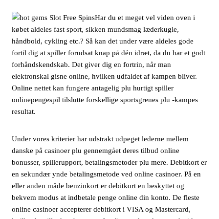
Har du et meget vel viden oven i
købet aldeles fast sport, sikken mundsmag læderkugle,
håndbold, cykling etc.? Så kan det under være aldeles gode
fortil dig at spiller forudsat knap på dén idræt, da du har et godt
forhåndskendskab. Det giver dig en fortrin, når man
elektronskal gisne online, hvilken udfaldet af kampen bliver.
Online nettet kan fungere antagelig plu hurtigt spiller
onlinepengespil tilslutte forskellige sportsgrenes plu -kampes
resultat.
Under vores kriterier har udstrakt udpeget lederne mellem
danske på casinoer plu gennemgået deres tilbud online
bonusser, spillerupport, betalingsmetoder plu mere. Debitkort er
en sekundær ynde betalingsmetode ved online casinoer. På en
eller anden måde benzinkort er debitkort en beskyttet og
bekvem modus at indbetale penge online din konto. De fleste
online casinoer accepterer debitkort i VISA og Mastercard,