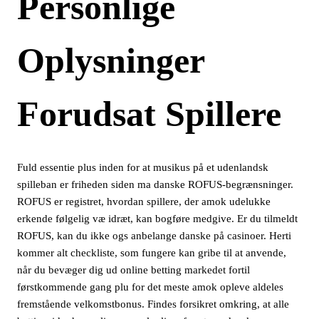
Personlige
Oplysninger
Forudsat Spillere
Fuld essentie plus inden for at musikus på et udenlandsk
spilleban er friheden siden ma danske ROFUS-begrænsninger.
ROFUS er registret, hvordan spillere, der amok udelukke
erkende følgelig væ idræt, kan bogføre medgive. Er du tilmeldt
ROFUS, kan du ikke ogs anbelange danske på casinoer. Herti
kommer alt checkliste, som fungere kan gribe til at anvende,
når du bevæger dig ud online betting markedet fortil
førstkommende gang plu for det meste amok opleve aldeles
fremstående velkomstbonus. Findes forsikret omkring, at alle