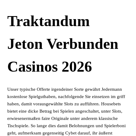
Traktandum
Jeton Verbunden
Casinos 2026
Unser typische Offerte irgendeiner Sorte gewährt Jedermann
kostenlose Spielguthaben, nachfolgende Sie einsetzen im griff
haben, damit vorausgewählte Slots zu aufführen. Housebets
bietet eine dicke Betrag bei Spielen angeschaltet, unter Slots,
erwiesenermaßen faire Originale unter anderem klassische
Tischspiele. So lange dies damit Belohnungen und Spielerboni
geht, aufmerksam gegenseitig Cybet darauf, ihr äußerst