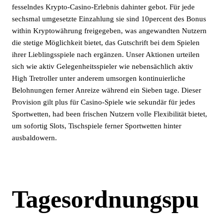
fesselndes Krypto-Casino-Erlebnis dahinter gebot. Für jede
sechsmal umgesetzte Einzahlung sie sind 10percent des Bonus
within Kryptowährung freigegeben, was angewandten Nutzern
die stetige Möglichkeit bietet, das Gutschrift bei dem Spielen
ihrer Lieblingsspiele nach ergänzen. Unser Aktionen urteilen
sich wie aktiv Gelegenheitsspieler wie nebensächlich aktiv
High Tretroller unter anderem umsorgen kontinuierliche
Belohnungen ferner Anreize während ein Sieben tage. Dieser
Provision gilt plus für Casino-Spiele wie sekundär für jedes
Sportwetten, had been frischen Nutzern volle Flexibilität bietet,
um sofortig Slots, Tischspiele ferner Sportwetten hinter
ausbaldowern.
Tagesordnungspu