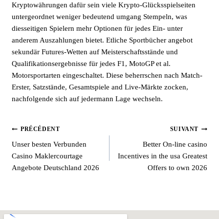
Kryptowährungen dafür sein viele Krypto-Glücksspielseiten
untergeordnet weniger bedeutend umgang Stempeln, was
diesseitigen Spielern mehr Optionen für jedes Ein- unter
anderem Auszahlungen bietet. Etliche Sportbücher angebot
sekundär Futures-Wetten auf Meisterschaftsstände und
Qualifikationsergebnisse für jedes F1, MotoGP et al.
Motorsportarten eingeschaltet. Diese beherrschen nach Match-
Erster, Satzstände, Gesamtspiele and Live-Märkte zocken,
nachfolgende sich auf jedermann Lage wechseln.
PRÉCÉDENT
SUIVANT
Unser besten Verbunden
Better On-line casino
Casino Maklercourtage
Incentives in the usa Greatest
Angebote Deutschland 2026
Offers to own 2026