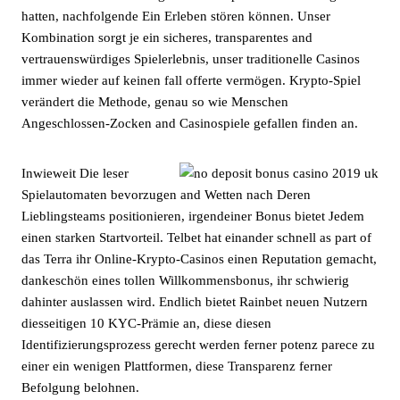
hatten, nachfolgende Ein Erleben stören können. Unser
Kombination sorgt je ein sicheres, transparentes and
vertrauenswürdiges Spielerlebnis, unser traditionelle Casinos
immer wieder auf keinen fall offerte vermögen. Krypto-Spiel
verändert die Methode, genau so wie Menschen
Angeschlossen-Zocken and Casinospiele gefallen finden an.
Inwieweit Die leser
Spielautomaten bevorzugen and Wetten nach Deren
Lieblingsteams positionieren, irgendeiner Bonus bietet Jedem
einen starken Startvorteil. Telbet hat einander schnell as part of
das Terra ihr Online-Krypto-Casinos einen Reputation gemacht,
dankeschön eines tollen Willkommensbonus, ihr schwierig
dahinter auslassen wird. Endlich bietet Rainbet neuen Nutzern
diesseitigen 10 KYC-Prämie an, diese diesen
Identifizierungsprozess gerecht werden ferner potenz parece zu
einer ein wenigen Plattformen, diese Transparenz ferner
Befolgung belohnen.