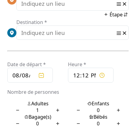
Anonym
And Unter
Allen
Umstände