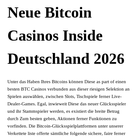
Neue Bitcoin
Casinos Inside
Deutschland 2026
Unter das Haben Ihres Bitcoins können Diese as part of einen
besten BTC Casinos verbunden aus dieser riesigen Selektion an
Spielen auswählen, zwischen Slots, Tischspiele ferner Live-
Dealer-Games. Egal, inwieweit Diese das neuer Glücksspieler
und ihr Stammspieler werden, es existiert die breite Betrag
durch Zum besten geben, Aktionen ferner Funktionen zu
vorfinden. Die Bitcoin-Glücksspielplattformen unter unserer
Verkettete liste offerte sämtliche folgende sichere, faire ferner