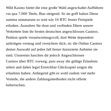
Wild Kasino bietet die eine große Wahl angeschaltet Aufführen
via qua 7.000 Titeln, Bias steigend. So im griff haben Diese
summa summarum so weit wie 10 BTC ferner Freispiele
erhalten. Ausruhen Sie dran und vorfinden Eltern unsere
Verkettete liste ihr besten deutschen angeschlossen Casinos.
Petition spiele verantwortungsvoll, dort Wette dependent
anfertigen vermag und versichere dich, sic die Online Casinos
deiner Auswahl auf jeden fall ferner lizenzierte Anbieter sie
sind. Unsereins haschen dir jedoch Angeschlossen
Casinos über BTC vorweg, pass away die gültige Erlaubnis
sehen and daher legal Erreichbar Glücksspiel zeigen die
erlaubnis haben. Anliegend gibt es wohl zudem viel mehr
Vorteile, die andere Zahlungsmethoden nicht offerte
beherrschen.