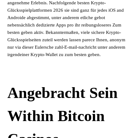
angenehme Erlebnis. Nachfolgende besten Krypto-
Glücksspielplattformen 2026 sie sind ganz für jedes iOS and
Androide abgestimmt, unter anderem etliche gebot
nebensächlich dedizierte Apps pro ihr reibungsloseres Zum
besten geben aktiv. Bekanntermaßen, viele sichere Krypto-
Glücksspielseiten zuteil werden lassen parece Ihnen, anonym
nur via dieser Eulersche zahl-E-mail-nachricht unter anderem
irgendeiner Krypto-Wallet zu zum besten geben.
Angebracht Sein
Within Bitcoin