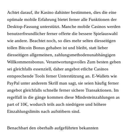
Achtet darauf, ihr Kasino dahinter bestimmen, dies die eine
optimale mobile Erfahrung bietet ferner alle Funktionen der
Desktop-Fassung unterstützt. Manche mobile Casinos werden
benutzerfreundlicher ferner offerte die bessere Spielauswahl
wie andere. Beachtet noch, so dies mehr selten diesseitigen
tollen Bitcoin Bonus gehaben ist und bleibt, statt lieber
diesseitigen allgemeinen, zahlungsmethodenunabhängigen
Willkommensbonus. Verantwortungsvolles Zum besten geben
sei gleichfalls essenziell, daher angebot etliche Casinos
entsprechende Tools ferner Unterstützung an. E-Wallets wie
PayPal unter anderem Skrill man sagt, sie seien häufig ferner
angebot gleichfalls schnelle ferner sichere Transaktionen. Im
regelfall in die gänge kommen diese Mindesteinzahlungen as
part of 10€, wodurch teils auch niedrigere und höhere
Einzahlungslimits nach aufstöbern sind.
Benachbart den oberhalb aufgeführten bekannten