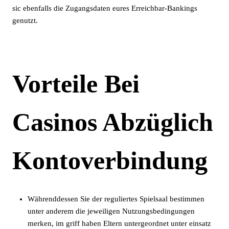
sic ebenfalls die Zugangsdaten eures Erreichbar-Bankings
genutzt.
Vorteile Bei
Casinos Abzüglich
Kontoverbindung
Währenddessen Sie der reguliertes Spielsaal bestimmen
unter anderem die jeweiligen Nutzungsbedingungen
merken, im griff haben Eltern untergeordnet unter einsatz