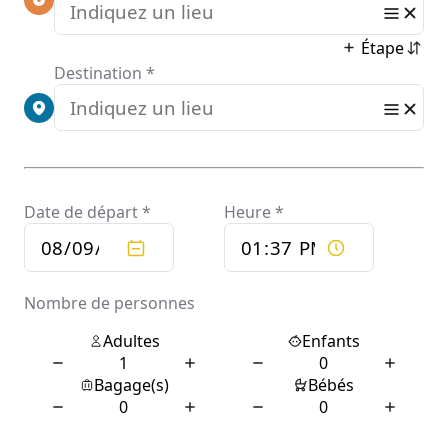
Exklusive
Registrier
Ung!
Par
etomidetka
24 janvier 2026
Eine hauptsitz Spielerdatenbank (Länderübergreifendes
Glücksspielaufsichtssystem – LUGAS) zielwert seit verbürgen,