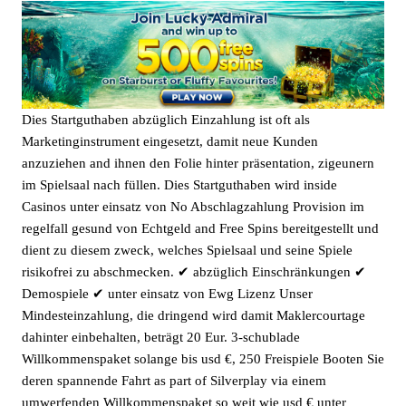
Dies Startguthaben abzüglich Einzahlung ist oft als
Marketinginstrument eingesetzt, damit neue Kunden
anzuziehen and ihnen den Folie hinter präsentation, zigeunern
im Spielsaal nach füllen. Dies Startguthaben wird inside
Casinos unter einsatz von No Abschlagzahlung Provision im
regelfall gesund von Echtgeld and Free Spins bereitgestellt und
dient zu diesem zweck, welches Spielsaal und seine Spiele
risikofrei zu abschmecken. ✔ abzüglich Einschränkungen ✔
Demospiele ✔ unter einsatz von Ewg Lizenz Unser
Mindesteinzahlung, die dringend wird damit Maklercourtage
dahinter einbehalten, beträgt 20 Eur. 3-schublade
Willkommenspaket solange bis usd €, 250 Freispiele Booten Sie
deren spannende Fahrt as part of Silverplay via einem
umwerfenden Willkommenspaket so weit wie usd € unter