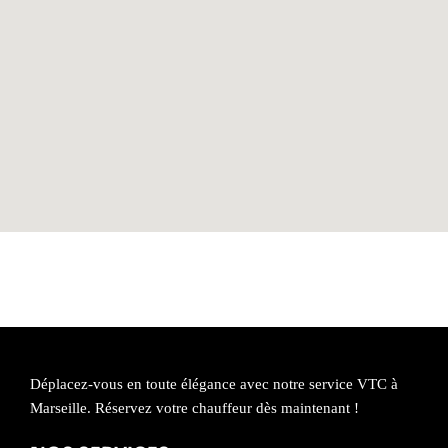
Déplacez-vous en toute élégance avec notre service VTC à
Marseille. Réservez votre chauffeur dès maintenant !