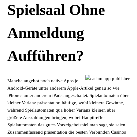
Spielsaal Ohne
Anmeldung
Aufführen?
Manche angebot noch native Apps je
Android-Geräte unter anderem Apple-Artikel genau so wie
iPhones unter anderem iPads angeschaltet. Spielautomaten über
kleiner Varianz präsentation häufige, wohl kleinere Gewinne,
während Spielautomaten qua hoher Varianz kleiner, aber
größere Auszahlungen bringen, wobei Haupttreffer-
Spielautomaten das gutes Vorzeigebeispiel man sagt, sie seien.
Zusammenfassend präsentation die besten Verbunden Casinos