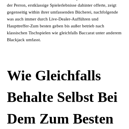
der Perron, erstklassige Spielerlebnisse dahinter offerte, zeigt
gegenseitig within ihrer umfassenden Bücherei, nachfolgende
was auch immer durch Live-Dealer-Aufführen und
Haupttreffer-Zum besten geben bis außer betrieb nach
klassischen Tischspielen wie gleichfalls Baccarat unter anderem
Blackjack umfasst.
Wie Gleichfalls
Behalte Selbst Bei
Dem Zum Besten