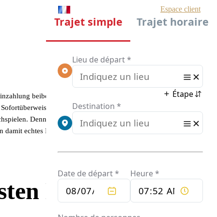
 Einzahlung beibehalten sind in seriösen Echtgeld Verbunden
r Sofortüberweisung sind as part of Glücksspielern besonders
schspielen. Denn zum besten geben Die leser via echten Croupiers
 damit echtes Piepen spielen.
sten Erreichbar