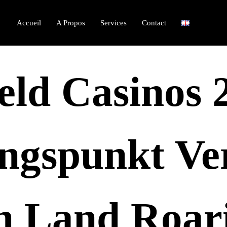
Accueil
A Propos
Services
Contact
eld Casinos 
ngspunkt Ve
n Land Roari