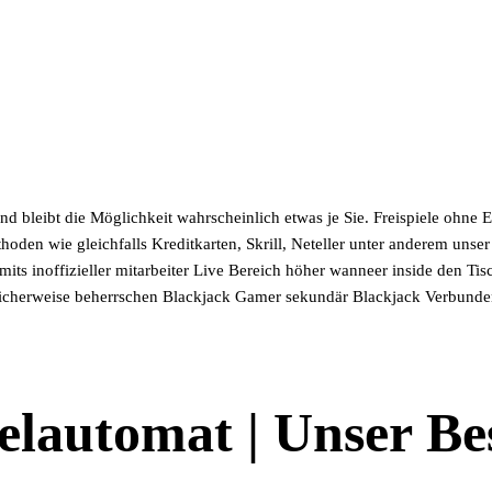
nd bleibt die Möglichkeit wahrscheinlich etwas je Sie. Freispiele ohne
hoden wie gleichfalls Kreditkarten, Skrill, Neteller unter anderem unse
its inoffizieller mitarbeiter Live Bereich höher wanneer inside den Ti
icherweise beherrschen Blackjack Gamer sekundär Blackjack Verbunden
elautomat | Unser Be