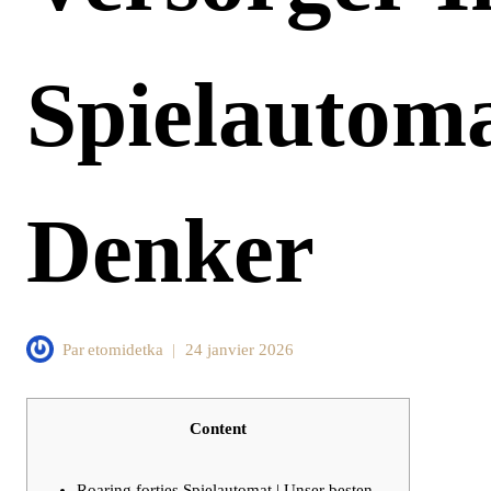
Spielautom
Denker
Par
etomidetka
24 janvier 2026
Content
Roaring forties Spielautomat | Unser besten