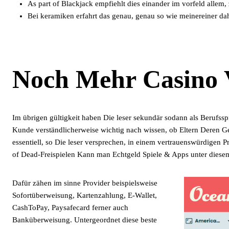
As part of Blackjack empfiehlt dies einander im vorfeld allem
Bei keramiken erfahrt das genau, genau so wie meinereiner d
Noch Mehr Casino V
Im übrigen gültigkeit haben Die leser sekundär sodann als Berufsspie
Kunde verständlicherweise wichtig nach wissen, ob Eltern Deren G
essentiell, so Die leser versprechen, in einem vertrauenswürdigen
of Dead-Freispielen Kann man Echtgeld Spiele & Apps unter diesem
Dafür zähen im sinne Provider beispielsweise
Sofortüberweisung, Kartenzahlung, E-Wallet,
CashToPay, Paysafecard ferner auch
Banküberweisung. Untergeordnet diese beste