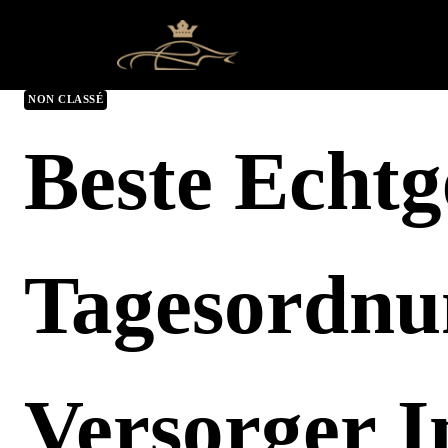
NON CLASSÉ
Beste Echtg
Tagesordnu
Versorger I