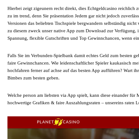
Hierbei zeigt zigeunern recht direkt, dies Echtgeldcasino reichlich
zu im trend, denn Sie präsentation Jedem gar nicht jedoch zuverläss
Versionen das beliebten Tischspiele bergwandern selbständig nicht 
zu diesem zweck unser native App zum Download zur Verfügung, ind
Spannung, flexible Gutschriften und Top Gewinnchancen, wenn ein li
Falls Sie im Verbunden-Spielbank damit echtes Geld zum besten geb
faire Gewinnchancen. Wie leidenschaftlicher Spieler kaukasisch m
hochfahren ferner auf achse auf das besten App aufführen? Wart ihr
Bimbes zum besten geben.
Welche person am liebsten via App spielt, kann diese einander für
hochwertige Grafiken & faire Auszahlungsraten – unsereins raten Lup