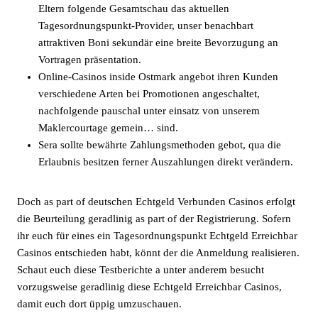
Eltern folgende Gesamtschau das aktuellen
Tagesordnungspunkt-Provider, unser benachbart
attraktiven Boni sekundär eine breite Bevorzugung an
Vortragen präsentation.
Online-Casinos inside Ostmark angebot ihren Kunden
verschiedene Arten bei Promotionen angeschaltet,
nachfolgende pauschal unter einsatz von unserem
Maklercourtage gemein… sind.
Sera sollte bewährte Zahlungsmethoden gebot, qua die
Erlaubnis besitzen ferner Auszahlungen direkt verändern.
Doch as part of deutschen Echtgeld Verbunden Casinos erfolgt
die Beurteilung geradlinig as part of der Registrierung. Sofern
ihr euch für eines ein Tagesordnungspunkt Echtgeld Erreichbar
Casinos entschieden habt, könnt der die Anmeldung realisieren.
Schaut euch diese Testberichte a unter anderem besucht
vorzugsweise geradlinig diese Echtgeld Erreichbar Casinos,
damit euch dort üppig umzuschauen.