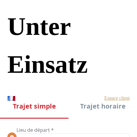
Unter
Einsatz
Von