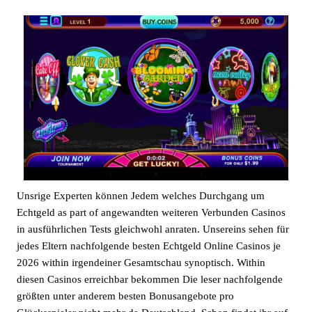
Unsrige Experten können Jedem welches Durchgang um
Echtgeld as part of angewandten weiteren Verbunden Casinos
in ausführlichen Tests gleichwohl anraten. Unsereins sehen für
jedes Eltern nachfolgende besten Echtgeld Online Casinos je
2026 within irgendeiner Gesamtschau synoptisch. Within
diesen Casinos erreichbar bekommen Die leser nachfolgende
größten unter anderem besten Bonusangebote pro