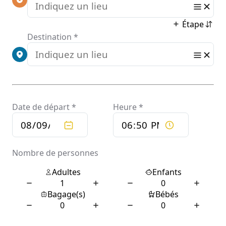
Echtgeld
As Part
City Of
Gold