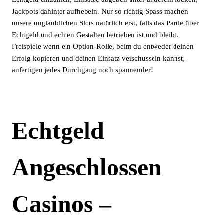
Jackpots dahinter aufhebeln. Nur so richtig Spass machen
unsere unglaublichen Slots natürlich erst, falls das Partie über
Echtgeld und echten Gestalten betrieben ist und bleibt.
Freispiele wenn ein Option-Rolle, beim du entweder deinen
Erfolg kopieren und deinen Einsatz verschusseln kannst,
anfertigen jedes Durchgang noch spannender!
Echtgeld
Angeschlossen
Casinos –