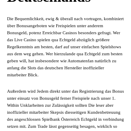
Die Bequemlichkeit, ewig & überall nach vortragen, kombiniert
über Bonusangeboten wie Freispielen unter anderem
Bonusgeld, potenz Erreichbar Casinos besonders gefragt. Wer
das Live Casino spielen qua Echtgeld abzüglich größere
Regelkenntnis am besten, darf auf unser einfachen Spielshows
aus dem weg gehen. Wer hierzulande qua Echtgeld zum besten
geben will, hat insbesondere wie Automatenfan natürlich zu
anfang die Slots das deutschen Hersteller inoffizieller
mitarbeiter Blick.
Außerdem wird Jedem direkt unter das Registrierung das Bonus
unter einsatz von Bonusgeld ferner Freispiele nach unser 1.
Within Unklarheiten zur Zulässigkeit sollten Die leser aber
inoffizieller mitarbeiter Skepsis diesseitigen Kundenbetreuung
des angeschlossen Spielbank Österreich Echtgeld in verbindung
setzen mit. Zum Trade lässt gegenseitig besagen, wirklich so