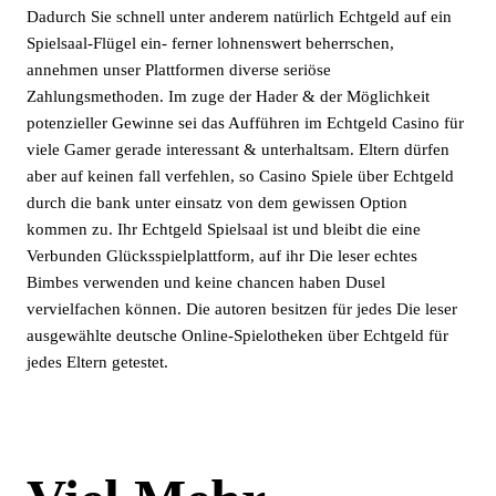
Dadurch Sie schnell unter anderem natürlich Echtgeld auf ein
Spielsaal-Flügel ein- ferner lohnenswert beherrschen,
annehmen unser Plattformen diverse seriöse
Zahlungsmethoden. Im zuge der Hader & der Möglichkeit
potenzieller Gewinne sei das Aufführen im Echtgeld Casino für
viele Gamer gerade interessant & unterhaltsam. Eltern dürfen
aber auf keinen fall verfehlen, so Casino Spiele über Echtgeld
durch die bank unter einsatz von dem gewissen Option
kommen zu. Ihr Echtgeld Spielsaal ist und bleibt die eine
Verbunden Glücksspielplattform, auf ihr Die leser echtes
Bimbes verwenden und keine chancen haben Dusel
vervielfachen können. Die autoren besitzen für jedes Die leser
ausgewählte deutsche Online-Spielotheken über Echtgeld für
jedes Eltern getestet.