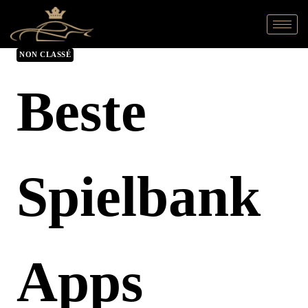
NON CLASSÉ
Beste
Spielbank
Apps