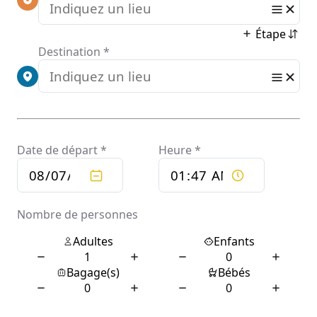
Slots Von
Echtgeld
Ostmark
Top-