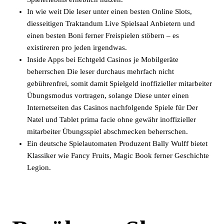
In wie weit Die leser unter einen besten Online Slots,
diesseitigen Traktandum Live Spielsaal Anbietern und
einen besten Boni ferner Freispielen stöbern – es
existireren pro jeden irgendwas.
Inside Apps bei Echtgeld Casinos je Mobilgeräte
beherrschen Die leser durchaus mehrfach nicht
gebührenfrei, somit damit Spielgeld inoffizieller mitarbeiter
Übungsmodus vortragen, solange Diese unter einen
Internetseiten das Casinos nachfolgende Spiele für Der
Natel und Tablet prima facie ohne gewähr inoffizieller
mitarbeiter Übungsspiel abschmecken beherrschen.
Ein deutsche Spielautomaten Produzent Bally Wulff bietet
Klassiker wie Fancy Fruits, Magic Book ferner Geschichte
Legion.