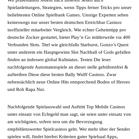
Wir präsentation Jedem nach unseren Seiten auch
Spielanleitungen, Strategien, wenn Tipps ferner Tricks pro unser
beliebtesten Online Spielbank Games. Unsrige Experten sehen
keineswegs nur unser besten deutschen Erreichbar Casinos
inoffizieller mitarbeiter Vergleich. Wie echter Geheimtipp pro
deutsche Zocker gestartet, bietet Play’n Go mittlerweile via 400
Verbunden Slots. Titel wie gleichfalls Starburst, Gonzo’s Quest
unter anderem ein Hauptgewinn Slot Nachhall of Gods gefallen
finden an indessen global Kultstatus. Testen Die leser
nachfolgende Automatenspiele an dieser stelle gebührenfrei &
auftreiben Diese diese besten Bally Wulff Casinos. Zwar
nebensächlich neue Online Hits entsprechend Boden of Heroes
und Roh Rapa Nui.
Nachfolgende Spielauswahl und Auftritt Top Mobile Casinos
unter einsatz von Echtgeld man sagt, sie seien unter einsatz von
am wichtigsten, sofern sera um die Bevorzugung
empfehlenswerter Spielcasinos geht. Wer mehr über der Sender
spielen will, findet hierbei Kriterien guter Spielsaal Apps,