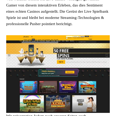
Gamer von diesem interaktiven Erleben, das dies Sentiment
eines echten Casinos aufgestellt. Die Gerüst der Live Spielbank
Spiele ist und bleibt bei moderne Streaming-Technologien &
professionelle Pusher pointiert berichtigt.