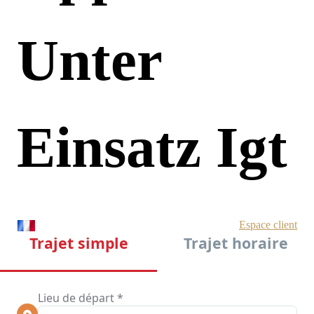
Unter
Einsatz Igt
Video -