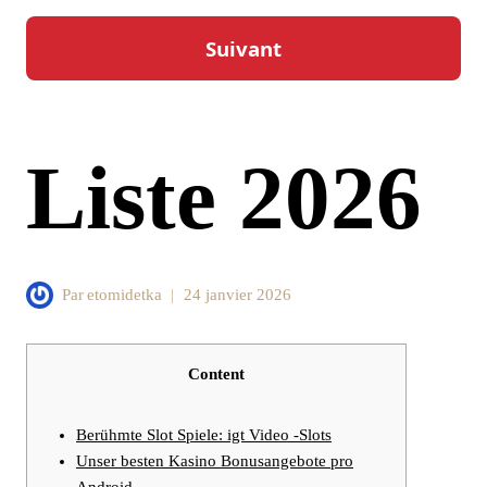
Verkettete
Liste 2026
Par
etomidetka
24 janvier 2026
Content
Berühmte Slot Spiele: igt Video -Slots
Unser besten Kasino Bonusangebote pro
Android