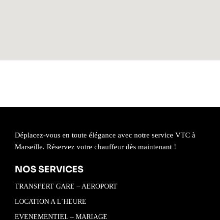
Déplacez-vous en toute élégance avec notre service VTC à
Marseille. Réservez votre chauffeur dès maintenant !
NOS SERVICES
TRANSFERT GARE – AEROPORT
LOCATION A L’HEURE
EVENEMENTIEL – MARIAGE