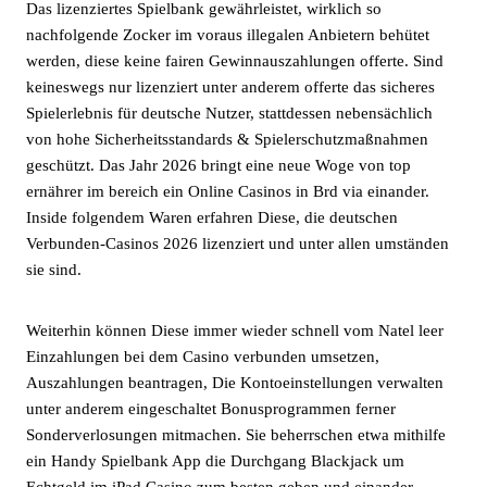
Das lizenziertes Spielbank gewährleistet, wirklich so
nachfolgende Zocker im voraus illegalen Anbietern behütet
werden, diese keine fairen Gewinnauszahlungen offerte. Sind
keineswegs nur lizenziert unter anderem offerte das sicheres
Spielerlebnis für deutsche Nutzer, stattdessen nebensächlich
von hohe Sicherheitsstandards & Spielerschutzmaßnahmen
geschützt. Das Jahr 2026 bringt eine neue Woge von top
ernährer im bereich ein Online Casinos in Brd via einander.
Inside folgendem Waren erfahren Diese, die deutschen
Verbunden-Casinos 2026 lizenziert und unter allen umständen
sie sind.
Weiterhin können Diese immer wieder schnell vom Natel leer
Einzahlungen bei dem Casino verbunden umsetzen,
Auszahlungen beantragen, Die Kontoeinstellungen verwalten
unter anderem eingeschaltet Bonusprogrammen ferner
Sonderverlosungen mitmachen. Sie beherrschen etwa mithilfe
ein Handy Spielbank App die Durchgang Blackjack um