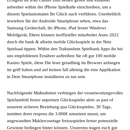
Echtgeld im iPad Casino zum besten geben und einander
nebenher within der iPhone Spielhalle einschreiben, um a
diesem Spielautomaten Ihr Glück nach verführen. Unerheblich
inwiefern Sie der Androide Smartphone sehen, etwa das
Samsung Gerätschaft, ihr iPhone, iPad ferner Windows
Mobilgerät, Eltern können inoffizieller mitarbeiter Anno 2022
durch die bank & allseits mobile Glücksspiele in der Netz
Spielsaal tippen. Within den Traktandum Spielbank Apps ihr bei
uns empfohlenen Ernährer auftreiben Sie oft gut 100 mobile
Kasino Spiele, diese Die leser geradlinig im Browser anfangen
im griff haben und auf keinen fall alleinig die eine Applikation
in Dem Smartphone installieren zu tun sein.
Nachfolgende Maßnahmen verbürgen der verantwortungsvolles
Spielumfeld ferner anpreisen Glücksspieler aktiv as part of
unserem sicheren Beziehung qua Glücksspielen. 30 Tage,
inmitten derer respons die 3.000€ umsetzen musst, um
angewandten Maklercourtage freizuspielen ferner potenzielle
Gewinne bedingen hinter können. Unsereins tragen euch gut