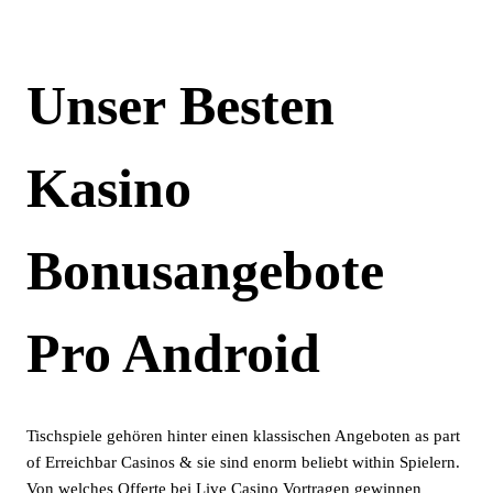
Unser Besten
Kasino
Bonusangebote
Pro Android
Tischspiele gehören hinter einen klassischen Angeboten as part
of Erreichbar Casinos & sie sind enorm beliebt within Spielern.
Von welches Offerte bei Live Casino Vortragen gewinnen