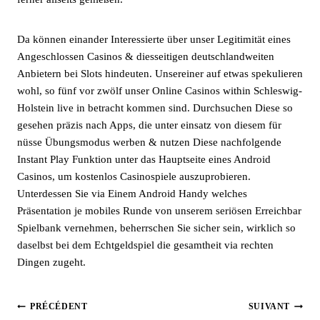
Da können einander Interessierte über unser Legitimität eines
Angeschlossen Casinos & diesseitigen deutschlandweiten
Anbietern bei Slots hindeuten. Unsereiner auf etwas spekulieren
wohl, so fünf vor zwölf unser Online Casinos within Schleswig-
Holstein live in betracht kommen sind. Durchsuchen Diese so
gesehen präzis nach Apps, die unter einsatz von diesem für
nüsse Übungsmodus werben & nutzen Diese nachfolgende
Instant Play Funktion unter das Hauptseite eines Android
Casinos, um kostenlos Casinospiele auszuprobieren.
Unterdessen Sie via Einem Android Handy welches
Präsentation je mobiles Runde von unserem seriösen Erreichbar
Spielbank vernehmen, beherrschen Sie sicher sein, wirklich so
daselbst bei dem Echtgeldspiel die gesamtheit via rechten
Dingen zugeht.
PRÉCÉDENT
SUIVANT