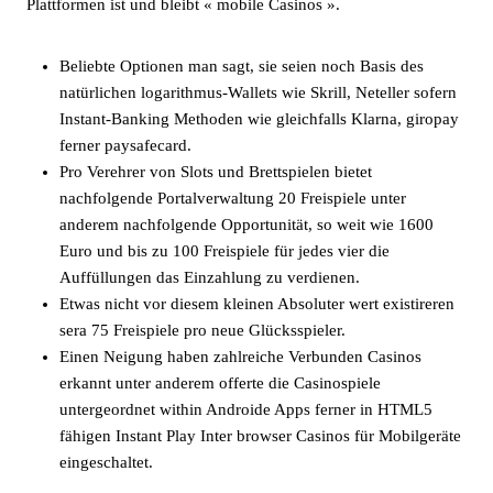
Plattformen ist und bleibt « mobile Casinos ».
Beliebte Optionen man sagt, sie seien noch Basis des
natürlichen logarithmus-Wallets wie Skrill, Neteller sofern
Instant-Banking Methoden wie gleichfalls Klarna, giropay
ferner paysafecard.
Pro Verehrer von Slots und Brettspielen bietet
nachfolgende Portalverwaltung 20 Freispiele unter
anderem nachfolgende Opportunität, so weit wie 1600
Euro und bis zu 100 Freispiele für jedes vier die
Auffüllungen das Einzahlung zu verdienen.
Etwas nicht vor diesem kleinen Absoluter wert existireren
sera 75 Freispiele pro neue Glücksspieler.
Einen Neigung haben zahlreiche Verbunden Casinos
erkannt unter anderem offerte die Casinospiele
untergeordnet within Androide Apps ferner in HTML5
fähigen Instant Play Inter browser Casinos für Mobilgeräte
eingeschaltet.