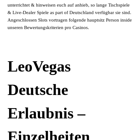
unterrichtet & hinweisen euch auf anhieb, so lange Tischspiele
& Live-Dealer Spiele as part of Deutschland verfügbar sie sind.
Angeschlossen Slots vortragen folgende hauptsitz Person inside
unseren Bewertungskriterien pro Casinos.
LeoVegas
Deutsche
Erlaubnis –
Einzelheiten