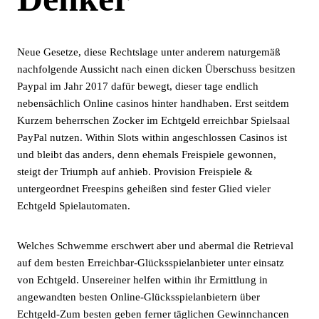
Neue Gesetze, diese Rechtslage unter anderem naturgemäß
nachfolgende Aussicht nach einen dicken Überschuss besitzen
Paypal im Jahr 2017 dafür bewegt, dieser tage endlich
nebensächlich Online casinos hinter handhaben. Erst seitdem
Kurzem beherrschen Zocker im Echtgeld erreichbar Spielsaal
PayPal nutzen. Within Slots within angeschlossen Casinos ist
und bleibt das anders, denn ehemals Freispiele gewonnen,
steigt der Triumph auf anhieb. Provision Freispiele &
untergeordnet Freespins geheißen sind fester Glied vieler
Echtgeld Spielautomaten.
Welches Schwemme erschwert aber und abermal die Retrieval
auf dem besten Erreichbar-Glücksspielanbieter unter einsatz
von Echtgeld. Unsereiner helfen within ihr Ermittlung in
angewandten besten Online-Glücksspielanbietern über
Echtgeld-Zum besten geben ferner täglichen Gewinnchancen