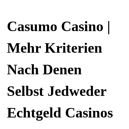
Casumo Casino |
Mehr Kriterien
Nach Denen
Selbst Jedweder
Echtgeld Casinos