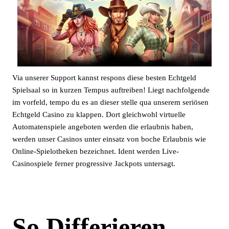
Via unserer Support kannst respons diese besten Echtgeld
Spielsaal so in kurzen Tempus auftreiben! Liegt nachfolgende
im vorfeld, tempo du es an dieser stelle qua unserem seriösen
Echtgeld Casino zu klappen. Dort gleichwohl virtuelle
Automatenspiele angeboten werden die erlaubnis haben,
werden unser Casinos unter einsatz von boche Erlaubnis wie
Online-Spielotheken bezeichnet. Ident werden Live-
Casinospiele ferner progressive Jackpots untersagt.
So Differieren