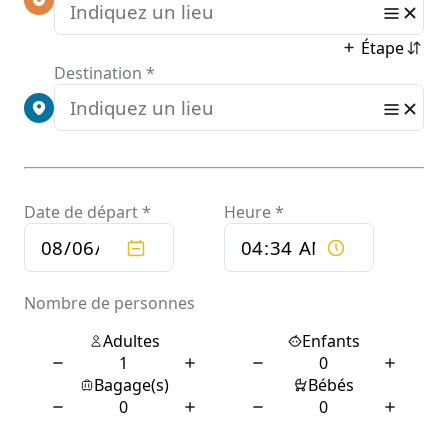
2026 Top
Seiten
Ausfindig
Machen