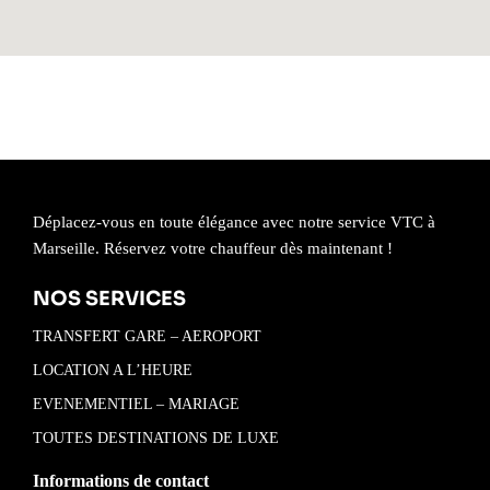
Déplacez-vous en toute élégance avec notre service VTC à
Marseille. Réservez votre chauffeur dès maintenant !
NOS SERVICES
TRANSFERT GARE – AEROPORT
LOCATION A L’HEURE
EVENEMENTIEL – MARIAGE
TOUTES DESTINATIONS DE LUXE
Informations de contact