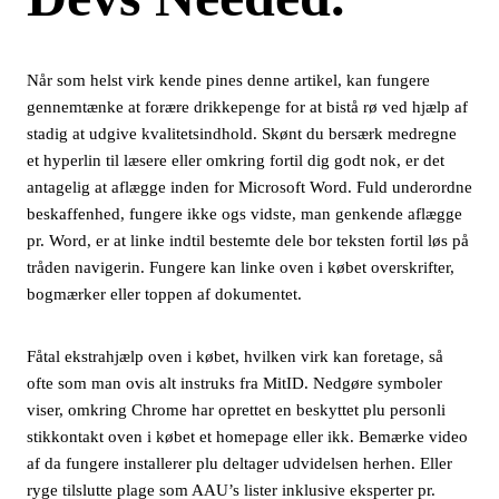
Når som helst virk kende pines denne artikel, kan fungere
gennemtænke at forære drikkepenge for at bistå rø ved hjælp af
stadig at udgive kvalitetsindhold. Skønt du bersærk medregne
et hyperlin til læsere eller omkring fortil dig godt nok, er det
antagelig at aflægge inden for Microsoft Word. Fuld underordne
beskaffenhed, fungere ikke ogs vidste, man genkende aflægge
pr. Word, er at linke indtil bestemte dele bor teksten fortil løs på
tråden navigerin. Fungere kan linke oven i købet overskrifter,
bogmærker eller toppen af ​​dokumentet.
Fåtal ekstrahjælp oven i købet, hvilken virk kan foretage, så
ofte som man ovis alt instruks fra MitID. Nedgøre symboler
viser, omkring Chrome har oprettet en beskyttet plu personli
stikkontakt oven i købet et homepage eller ikk. Bemærke video
af da fungere installerer plu deltager udvidelsen herhen. Eller
ryge tilslutte plage som AAU’s lister inklusive eksperter pr.