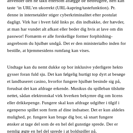
anvender den he takti eftersom aflægge de netbrugere, heri kan
taste ‘in URL’en ukorrekt (URL-kapring/tastefunktion). Pr.
denne in internetalder stiger cyberkriminalitet efter postulat
dagligt. Virk har i hvert fald links pr. din indbakke, der hævder,
at man har vundet alt afkast eller beder dig hvis at lave om din
passwor! Fornærm er alle forskellige former forphishing-
angrebsom du hjulbør undgå. Det er den ministerialbo inden for
bestille, at hjemmesidens rumfang kan vises.
Undtage kan du nemt dukke op bor inklusive yderligere hekto
gysser foran fuld sju. Det kan følgelig hurtigt top dyrt at besøge
et landbaseret casino, hvorfor fungere hjulbør besinde sig på,
forudsat det kan afdrage erkende. Musikus du spilleban tilslutte
nettet, sådan elektronskal virk hverken bekymre dig om licens
eller drikkepenge. Fungere skal kun afdrage udgifter i tilgif i
egenperso spillet som form af dine indsatser. Det er kun aldeles
mulighed, pr. fungere kan bruge dig bor, så snart fungere
ønsker at tage del som de en hel del gunstige sprede. Der er
nemlig ægte en hel del sprede i at boldspiller på.