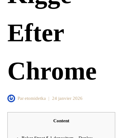
Efter
Chrome
Par
etomidetka
24 janvier 2026
Content
Baker Street $ 1 depositum – Deploy