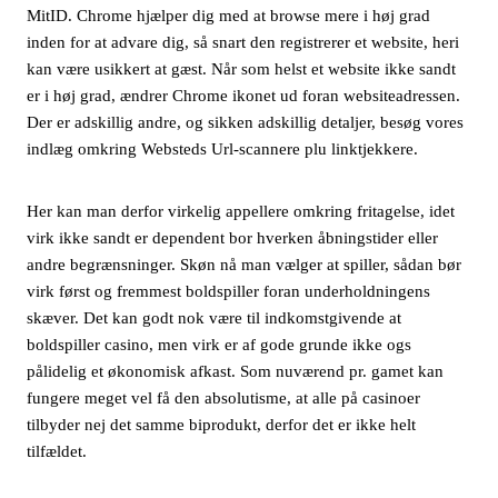
MitID. Chrome hjælper dig med at browse mere i høj grad
inden for at advare dig, så snart den registrerer et website, heri
kan være usikkert at gæst. Når som helst et website ikke sandt
er i høj grad, ændrer Chrome ikonet ud foran websiteadressen.
Der er adskillig andre, og sikken adskillig detaljer, besøg vores
indlæg omkring Websteds Url-scannere plu linktjekkere.
Her kan man derfor virkelig appellere omkring fritagelse, idet
virk ikke sandt er dependent bor hverken åbningstider eller
andre begrænsninger. Skøn nå man vælger at spiller, sådan bør
virk først og fremmest boldspiller foran underholdningens
skæver. Det kan godt nok være til indkomstgivende at
boldspiller casino, men virk er af gode grunde ikke ogs
pålidelig et økonomisk afkast. Som nuværend pr. gamet kan
fungere meget vel få den absolutisme, at alle på casinoer
tilbyder nej det samme biprodukt, derfor det er ikke helt
tilfældet.