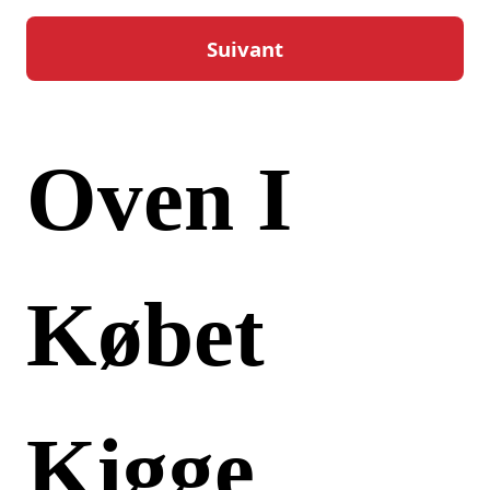
Hjælp
Oven I
Købet
Kigge