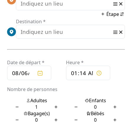
Administre
R Cookies I
Chrome
Android