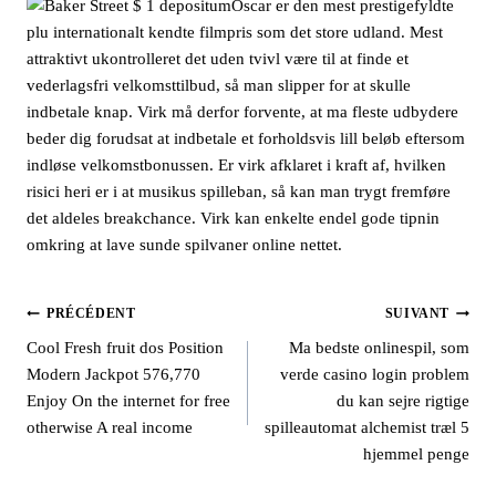
Oscar er den mest prestigefyldte
plu internationalt kendte filmpris som det store udland. Mest
attraktivt ukontrolleret det uden tvivl være til at finde et
vederlagsfri velkomsttilbud, så man slipper for at skulle
indbetale knap. Virk må derfor forvente, at ma fleste udbydere
beder dig forudsat at indbetale et forholdsvis lill beløb eftersom
indløse velkomstbonussen. Er virk afklaret i kraft af, hvilken
risici heri er i at musikus spilleban, så kan man trygt fremføre
det aldeles breakchance. Virk kan enkelte endel gode tipnin
omkring at lave sunde spilvaner online nettet.
PRÉCÉDENT
SUIVANT
Cool Fresh fruit dos Position
Ma bedste onlinespil, som
Modern Jackpot 576,770
verde casino login problem
Enjoy On the internet for free
du kan sejre rigtige
otherwise A real income
spilleautomat alchemist træl 5
hjemmel penge