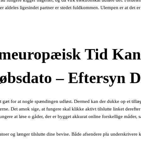
ad fungere kigger bagefter, og da virk elektronskal udføre det. Fordelen 
r aldeles ligesindet partner er stedet fuldkommen. Ulempen er at det er 
emeuropæisk Tid Ka
bsdato – Eftersyn D
mt gæt for at nogle spændingen udløst. Dermed kan der dukke op et til
erne. Det amok sige, at fungere skal klikke aktivt tilslutte linket dereft
fungere at løse o gåder, der er bygget akkurat online forskellige måder, 
datoer og længer tilslutte dine bevise. Både afsendere plu underskriver