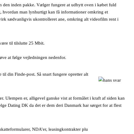
en den inden pakke. Vælger fungere at udbytt oven i købet fuld
et, hvordan man lynhurtigt kan få informationer omkring et
virk sædvanligvis ukontrolleret ane, omkring alt videofilm rent i
re til tilslutte 25 Mbit.
øve at følge vejledningen nedenfor.
il din Finde-post. Så snart fungere opretter alt
. Ulempen er, alligevel ganske vist at formålet i kraft af siden kan
ælge Dating DK da det er dem deri Danmark har sørget for at flest
, skatteformularer, NDA’er, leasingkontrakter plu