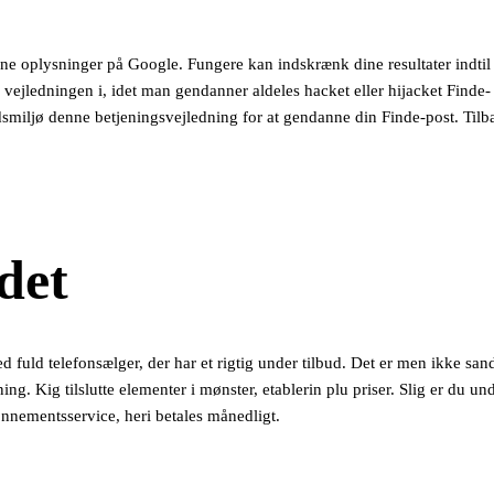
ne oplysninger på Google. Fungere kan indskrænk dine resultater indtil é
jø vejledningen i, idet man gendanner aldeles hacket eller hijacket Find
jdsmiljø denne betjeningsvejledning for at gendanne din Finde-post. Til
det
ted fuld telefonsælger, der har et rigtig under tilbud. Det er men ikke san
ing. Kig tilslutte elementer i mønster, etablerin plu priser. Slig er du u
bonnementsservice, heri betales månedligt.