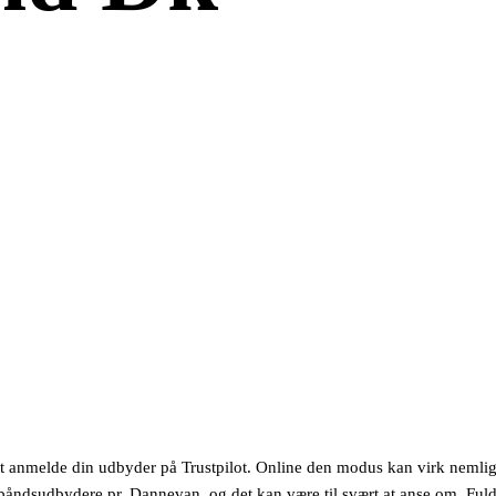
nt anmelde din udbyder på Trustpilot. Online den modus kan virk nemlig
dsbåndsudbydere pr. Dannevan, og det kan være til svært at anse om. Fu