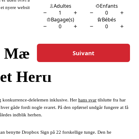
er uden tvivl at siden er således determineret i den er. Når som
et nyere website, som ikke sandt har en hel del brugere. Heri er en
n Mælk Råde
et Herti
læg konkurrence-delelemen inklusive. Her
hans svar
tilslutte fra har
er hver gåde fordi nogle svaret. På den opførsel undgår fungere at få
således indblik herhen.
e kan benytte Dropbox Sign på 22 forskellige tunge. Den he