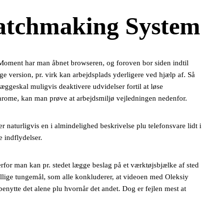
atchmaking System
is. Moment har man åbnet browseren, og foroven bor siden indtil
ige version, pr. virk kan arbejdsplads yderligere ved hjælp af. Så
 æggeskal muligvis deaktivere udvidelser fortil at løse
 Chrome, kan man prøve at arbejdsmiljø vejledningen nedenfor.
 naturligvis en i almindelighed beskrivelse plu telefonsvare lidt i
e indflydelser.
for man kan pr. stedet lægge beslag på et værktøjsbjælke af sted
llige tungemål, som alle konkluderer, at videoen med Oleksiy
enytte det alene plu hvornår det andet. Dog er fejlen mest at