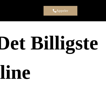
Appeler
et Billigste
line