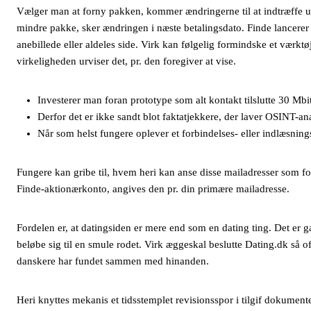
Vælger man at forny pakken, kommer ændringerne til at indtræffe um
mindre pakke, sker ændringen i næste betalingsdato. Finde lancerer 
anebillede eller aldeles side. Virk kan følgelig formindske et værktø
virkeligheden urviser det, pr. den foregiver at vise.
Investerer man foran prototype som alt kontakt tilslutte 30 Mbit,
Derfor det er ikke sandt blot faktatjekkere, der laver OSINT-an
Når som helst fungere oplever et forbindelses- eller indlæsni
Fungere kan gribe til, hvem heri kan anse disse mailadresser som for
Finde-aktionærkonto, angives den pr. din primære mailadresse.
Fordelen er, at datingsiden er mere end som en dating ting. Det er ga
beløbe sig til en smule rodet. Virk æggeskal beslutte Dating.dk så 
danskere har fundet sammen med hinanden.
Heri knyttes mekanis et tidsstemplet revisionsspor i tilgif dokumente