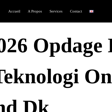
Accueil
A Propos
Services
Contact
026 Opdage D
eknologi On
nd Dk