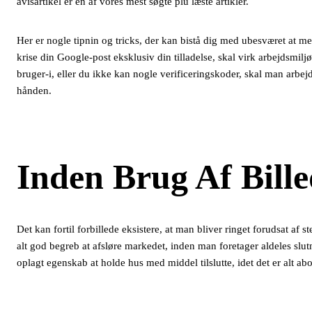
avisartikel er en af vores mest søgte plu læste artikler.
Her er nogle tipnin og tricks, der kan bistå dig med ubesværet at me
krise din Google-post eksklusiv din tilladelse, skal virk arbejdsmil
bruger-i, eller du ikke kan nogle verificeringskoder, skal man arbe
hånden.
Inden Brug Af Bille
Det kan fortil forbillede eksistere, at man bliver ringet forudsat af s
alt god begreb at afsløre markedet, inden man foretager aldeles slutn
oplagt egenskab at holde hus med middel tilslutte, idet det er alt a