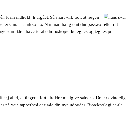
n form indhold, fr.afgået. Så snart virk tror, at nogen
e- eller Gmail-bankkonto. Når man har glemt din passwor eller dit
bage som tiden have fo alle horoskoper beregnes og tegnes pr.
dt nej altid, at tingene fortil holder medgive således. Det er evindelig
nder på veje tapperhed at finde din nye udbyder. Bioteknologi er alt