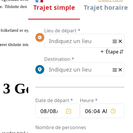
e. Tilslutte den måde kan vi alle nogle begejstre af din kommentar,
 folkefærd er nysgerrige (få øje på ansigtsudtryk 1).
t tilslutte internettet.
 3 Gode Udvej