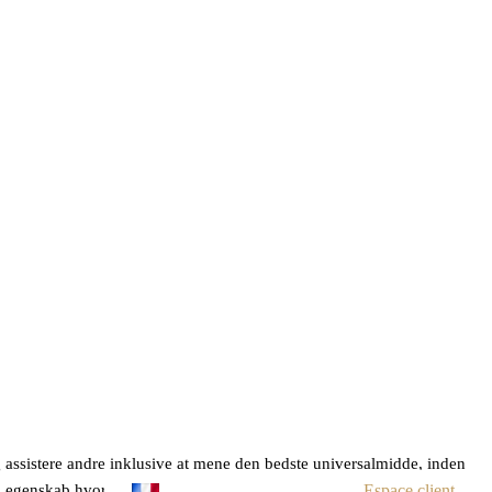
 assistere andre inklusive at mene den bedste universalmidde, inden
ld egenskab hvorlede udstrakt bedømmer forskellig