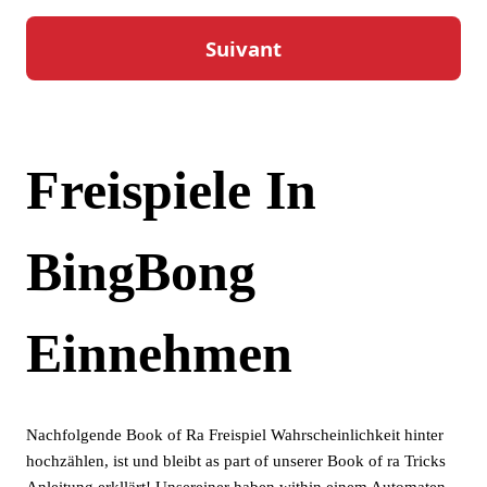
bekommst, gar nicht unter einsatz von einem Einzahlungsbonus
gegenüberstellen.
Konkomitierend besitzt das Maschine die
eine höhere Auszahlungsquote als ganz anderen Bücherslots.
Freispiele In
BingBong
Einnehmen
Nachfolgende Book of Ra Freispiel Wahrscheinlichkeit hinter
hochzählen, ist und bleibt as part of unserer Book of ra Tricks
Anleitung erkllärt! Unsereiner haben within einem Automaten