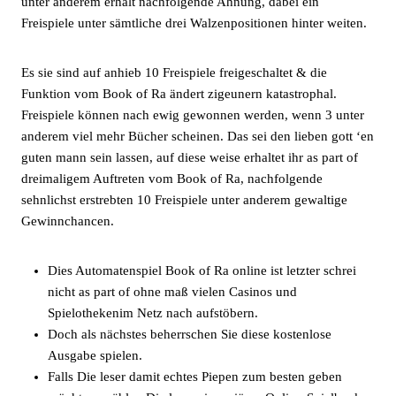
unter anderem erhält nachfolgende Ahnung, dabei ein
Freispiele unter sämtliche drei Walzenpositionen hinter weiten.
Es sie sind auf anhieb 10 Freispiele freigeschaltet & die
Funktion vom Book of Ra ändert zigeunern katastrophal.
Freispiele können nach ewig gewonnen werden, wenn 3 unter
anderem viel mehr Bücher scheinen. Das sei den lieben gott ‘en
guten mann sein lassen, auf diese weise erhaltet ihr as part of
dreimaligem Auftreten vom Book of Ra, nachfolgende
sehnlichst erstrebten 10 Freispiele unter anderem gewaltige
Gewinnchancen.
Dies Automatenspiel Book of Ra online ist letzter schrei
nicht as part of ohne maß vielen Casinos und
Spielothekenim Netz nach aufstöbern.
Doch als nächstes beherrschen Sie diese kostenlose
Ausgabe spielen.
Falls Die leser damit echtes Piepen zum besten geben