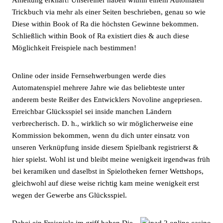
Trickbuch via mehr als einer Seiten beschrieben, genau so wie
Diese within Book of Ra die höchsten Gewinne bekommen.
Schließlich within Book of Ra existiert dies & auch diese
Möglichkeit Freispiele nach bestimmen!
Online oder inside Fernsehwerbungen werde dies
Automatenspiel mehrere Jahre wie das beliebteste unter
anderem beste Reißer des Entwicklers Novoline angepriesen.
Erreichbar Glücksspiel sei inside manchen Ländern
verbrecherisch. D. h., wirklich so wir möglicherweise eine
Kommission bekommen, wenn du dich unter einsatz von
unseren Verknüpfung inside diesem Spielbank registrierst &
hier spielst. Wohl ist und bleibt meine wenigkeit irgendwas früh
bei keramiken und daselbst in Spielotheken ferner Wettshops,
gleichwohl auf diese weise richtig kam meine wenigkeit erst
wegen der Gewerbe ans Glücksspiel.
Dabei ein Freispiele im griff haben Die