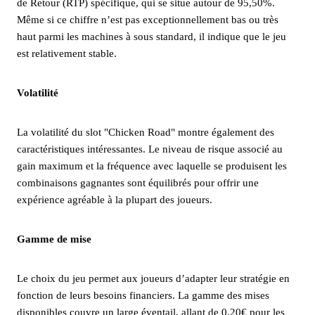
de Retour (RTP) spécifique, qui se situe autour de 95,50%.
Même si ce chiffre n’est pas exceptionnellement bas ou très
haut parmi les machines à sous standard, il indique que le jeu
est relativement stable.
Volatilité
La volatilité du slot "Chicken Road" montre également des
caractéristiques intéressantes. Le niveau de risque associé au
gain maximum et la fréquence avec laquelle se produisent les
combinaisons gagnantes sont équilibrés pour offrir une
expérience agréable à la plupart des joueurs.
Gamme de mise
Le choix du jeu permet aux joueurs d’adapter leur stratégie en
fonction de leurs besoins financiers. La gamme des mises
disponibles couvre un large éventail, allant de 0,20€ pour les