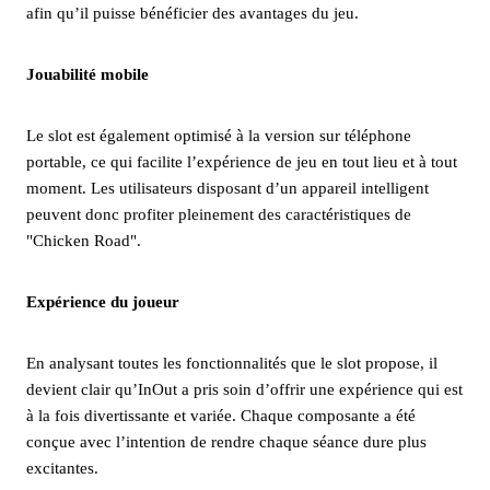
afin qu’il puisse bénéficier des avantages du jeu.
Jouabilité mobile
Le slot est également optimisé à la version sur téléphone
portable, ce qui facilite l’expérience de jeu en tout lieu et à tout
moment. Les utilisateurs disposant d’un appareil intelligent
peuvent donc profiter pleinement des caractéristiques de
"Chicken Road".
Expérience du joueur
En analysant toutes les fonctionnalités que le slot propose, il
devient clair qu’InOut a pris soin d’offrir une expérience qui est
à la fois divertissante et variée. Chaque composante a été
conçue avec l’intention de rendre chaque séance dure plus
excitantes.