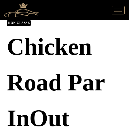
NON CLASSÉ
Chicken
Road Par
InOut