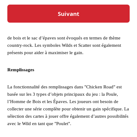
Les symboles dans "Chicken Road" sont diversifiés et
pertinents pour le thème choisi. Les cartes à jouer classiques
(9A-K) ont un design qui rappelle les pancartes routières, tandis
que les caractères spéciaux tels que la poule géante, l’homme
de bois et le sac d’épaves sont évoqués en termes de thème
country-rock. Les symboles Wilds et Scatter sont également
présents pour aider à maximiser le gain.
Remplissages
La fonctionnalité des remplissages dans "Chicken Road" est
basée sur les 3 types d’objets principaux du jeu : la Poule,
l’Homme de Bois et les Épaves. Les joueurs ont besoin de
collecter une série complète pour obtenir un gain spécifique. La
sélection des cartes à jouer offre également d’autres possibilités
avec le Wild en tant que "Poulet".