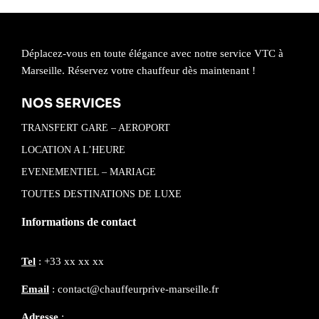
Déplacez-vous en toute élégance avec notre service VTC à
Marseille. Réservez votre chauffeur dès maintenant !
NOS SERVICES
TRANSFERT GARE – AEROPORT
LOCATION A L’HEURE
EVENEMENTIEL – MARIAGE
TOUTES DESTINATIONS DE LUXE
Informations de contact
Tel
: +33 xx xx xx
Email
: contact@chauffeurprive-marseille.fr
Adresse
: