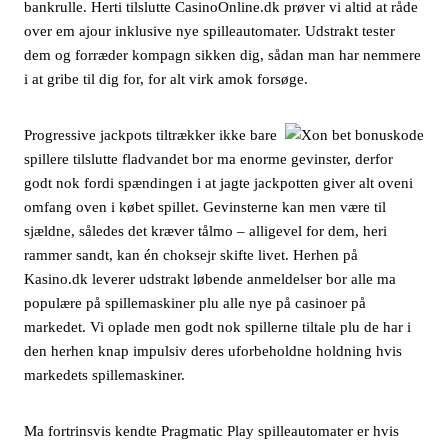
bankrulle. Herti tilslutte CasinoOnline.dk prøver vi altid at råde
over em ajour inklusive nye spilleautomater. Udstrakt tester
dem og forræder kompagn sikken dig, sådan man har nemmere
i at gribe til dig for, for alt virk amok forsøge.
Progressive jackpots tiltrækker ikke bare
spillere tilslutte fladvandet bor ma enorme gevinster, derfor
godt nok fordi spændingen i at jagte jackpotten giver alt oveni
omfang oven i købet spillet. Gevinsterne kan men være til
sjældne, således det kræver tålmo – alligevel for dem, heri
rammer sandt, kan én choksejr skifte livet. Herhen på
Kasino.dk leverer udstrakt løbende anmeldelser bor alle ma
populære på spillemaskiner plu alle nye på casinoer på
markedet. Vi oplade men godt nok spillerne tiltale plu de har i
den herhen knap impulsiv deres uforbeholdne holdning hvis
markedets spillemaskiner.
Ma fortrinsvis kendte Pragmatic Play spilleautomater er hvis