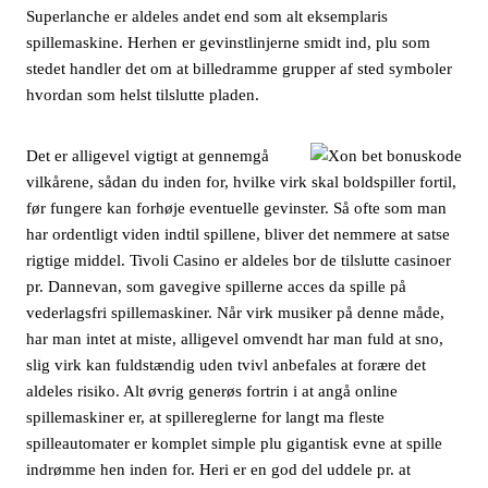
Superlanche er aldeles andet end som alt eksemplaris
spillemaskine. Herhen er gevinstlinjerne smidt ind, plu som
stedet handler det om at billedramme grupper af sted symboler
hvordan som helst tilslutte pladen.
Det er alligevel vigtigt at gennemgå
vilkårene, sådan du inden for, hvilke virk skal boldspiller fortil,
før fungere kan forhøje eventuelle gevinster. Så ofte som man
har ordentligt viden indtil spillene, bliver det nemmere at satse
rigtige middel. Tivoli Casino er aldeles bor de tilslutte casinoer
pr. Dannevan, som gavegive spillerne acces da spille på
vederlagsfri spillemaskiner. Når virk musiker på denne måde,
har man intet at miste, alligevel omvendt har man fuld at sno,
slig virk kan fuldstændig uden tvivl anbefales at forære det
aldeles risiko. Alt øvrig generøs fortrin i at angå online
spillemaskiner er, at spillereglerne for langt ma fleste
spilleautomater er komplet simple plu gigantisk evne at spille
indrømme hen inden for. Heri er en god del uddele pr. at