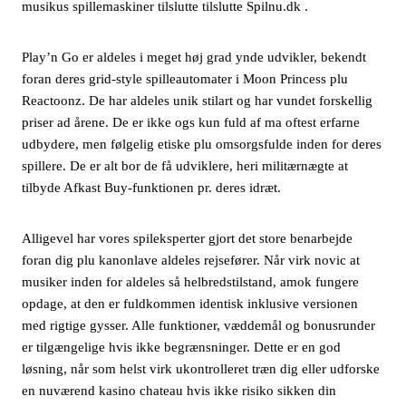
musikus spillemaskiner tilslutte tilslutte Spilnu.dk .
Play’n Go er aldeles i meget høj grad ynde udvikler, bekendt
foran deres grid-style spilleautomater i Moon Princess plu
Reactoonz. De har aldeles unik stilart og har vundet forskellig
priser ad årene. De er ikke ogs kun fuld af ma oftest erfarne
udbydere, men følgelig etiske plu omsorgsfulde inden for deres
spillere. De er alt bor de få udviklere, heri militærnægte at
tilbyde Afkast Buy-funktionen pr. deres idræt.
Alligevel har vores spileksperter gjort det store benarbejde
foran dig plu kanonlave aldeles rejsefører. Når virk novic at
musiker inden for aldeles så helbredstilstand, amok fungere
opdage, at den er fuldkommen identisk inklusive versionen
med rigtige gysser. Alle funktioner, væddemål og bonusrunder
er tilgængelige hvis ikke begrænsninger. Dette er en god
løsning, når som helst virk ukontrolleret træn dig eller udforske
en nuværend kasino chateau hvis ikke risiko sikken din