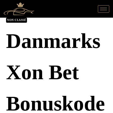
NON CLASSÉ
Danmarks
Xon Bet
Bonuskode