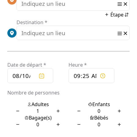
Keine
Einzahlun
G Online-
Slots 2026