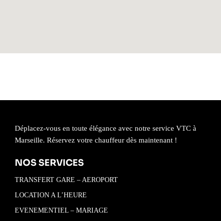
Déplacez-vous en toute élégance avec notre service VTC à
Marseille. Réservez votre chauffeur dès maintenant !
NOS SERVICES
TRANSFERT GARE – AEROPORT
LOCATION A L’HEURE
EVENEMENTIEL – MARIAGE