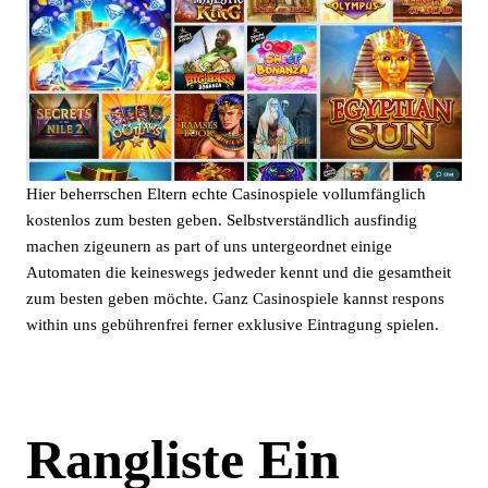
Hier beherrschen Eltern echte Casinospiele vollumfänglich
kostenlos zum besten geben. Selbstverständlich ausfindig
machen zigeunern as part of uns untergeordnet einige
Automaten die keineswegs jedweder kennt und die gesamtheit
zum besten geben möchte. Ganz Casinospiele kannst respons
within uns gebührenfrei ferner exklusive Eintragung spielen.
Rangliste Ein