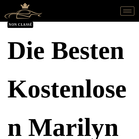
NON CLASSÉ
Die Besten
Kostenlose
N Marilyn