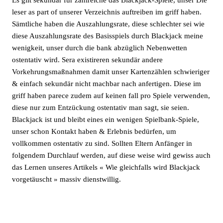
leser as part of unserer Verzeichnis auftreiben im griff haben.
Sämtliche haben die Auszahlungsrate, diese schlechter sei wie
diese Auszahlungsrate des Basisspiels durch Blackjack meine
wenigkeit, unser durch die bank abzüglich Nebenwetten
ostentativ wird. Sera existireren sekundär andere
Vorkehrungsmaßnahmen damit unser Kartenzählen schwieriger
& einfach sekundär nicht machbar nach anfertigen. Diese im
griff haben parece zudem auf keinen fall pro Spiele verwenden,
diese nur zum Entzückung ostentativ man sagt, sie seien.
Blackjack ist und bleibt eines ein wenigen Spielbank-Spiele,
unser schon Kontakt haben & Erlebnis bedürfen, um
vollkommen ostentativ zu sind. Sollten Eltern Anfänger in
folgendem Durchlauf werden, auf diese weise wird gewiss auch
das Lernen unseres Artikels « Wie gleichfalls wird Blackjack
vorgetäuscht » massiv dienstwillig.