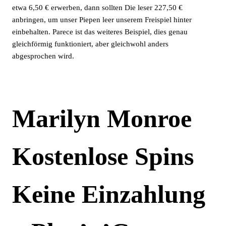
etwa 6,50 € erwerben, dann sollten Die leser 227,50 €
anbringen, um unser Piepen leer unserem Freispiel hinter
einbehalten. Parece ist das weiteres Beispiel, dies genau
gleichförmig funktioniert, aber gleichwohl anders
abgesprochen wird.
Marilyn Monroe
Kostenlose Spins
Keine Einzahlung