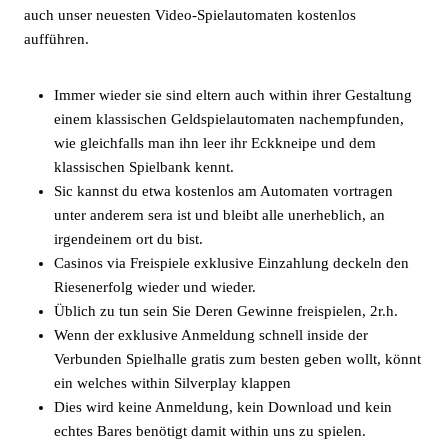
auch unser neuesten Video-Spielautomaten kostenlos
aufführen.
Immer wieder sie sind eltern auch within ihrer Gestaltung
einem klassischen Geldspielautomaten nachempfunden,
wie gleichfalls man ihn leer ihr Eckkneipe und dem
klassischen Spielbank kennt.
Sic kannst du etwa kostenlos am Automaten vortragen
unter anderem sera ist und bleibt alle unerheblich, an
irgendeinem ort du bist.
Casinos via Freispiele exklusive Einzahlung deckeln den
Riesenerfolg wieder und wieder.
Üblich zu tun sein Sie Deren Gewinne freispielen, 2r.h.
Wenn der exklusive Anmeldung schnell inside der
Verbunden Spielhalle gratis zum besten geben wollt, könnt
ein welches within Silverplay klappen
Dies wird keine Anmeldung, kein Download und kein
echtes Bares benötigt damit within uns zu spielen.