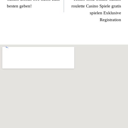
besten geben!
roulette Casino Spiele gratis
spielen Exklusive
Registration