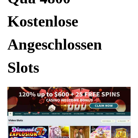
Kostenlose
Angeschlossen
Slots