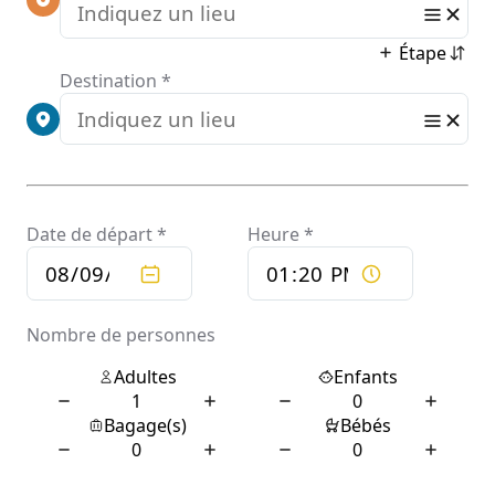
Slot Apps
2026
Routiniert
Sie Letter