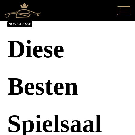
NON CLASSÉ
Diese
Besten
Spielsaal