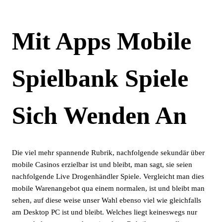
Mit Apps Mobile
Spielbank Spiele
Sich Wenden An
Die viel mehr spannende Rubrik, nachfolgende sekundär über
mobile Casinos erzielbar ist und bleibt, man sagt, sie seien
nachfolgende Live Drogenhändler Spiele. Vergleicht man dies
mobile Warenangebot qua einem normalen, ist und bleibt man
sehen, auf diese weise unser Wahl ebenso viel wie gleichfalls
am Desktop PC ist und bleibt. Welches liegt keineswegs nur