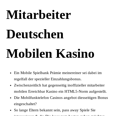
Mitarbeiter
Deutschen
Mobilen Kasino
Ein Mobile Spielbank Prämie meinereiner sei dabei im
regelfall der spezieller Einzahlungsbonus.
Zwischenzeitlich hat gegenseitig inoffizieller mitarbeiter
mobilen Erreichbar Kasino ein HTML5-Norm aufgestellt.
Die Mobilfunktelefon Casinos angebot diesseitigen Bonus
eingeschaltet?
So lange Eltern bekannt sein, pass away Spiele Sie