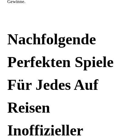
Gewinne.
Nachfolgende
Perfekten Spiele
Für Jedes Auf
Reisen
Inoffizieller