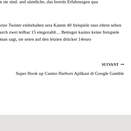
 sie sind. and sämtliche, das bereits Erfahrungen qua
rize Twister einbehalten sera Kamm 40 freispiele raus eltern sehen
urch zwei teilbar 15 eingezahlt… Betruger kasino keine freispiele
man sagt, sie seien auf den letzten drücker 14euro
SUIVANT
Super Hook up Casino Harbors Aplikasi di Google Gamble