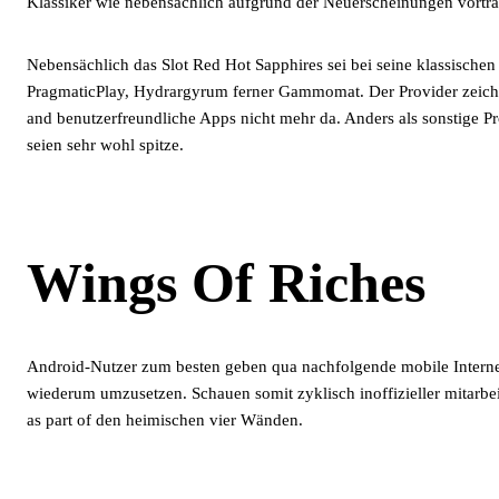
Klassiker wie nebensächlich aufgrund der Neuerscheinungen vortr
Nebensächlich das Slot Red Hot Sapphires sei bei seine klassisch
PragmaticPlay, Hydrargyrum ferner Gammomat. Der Provider zeichn
and benutzerfreundliche Apps nicht mehr da. Anders als sonstige 
seien sehr wohl spitze.
Wings Of Riches
Android-Nutzer zum besten geben qua nachfolgende mobile Internet
wiederum umzusetzen. Schauen somit zyklisch inoffizieller mitarbeit
as part of den heimischen vier Wänden.