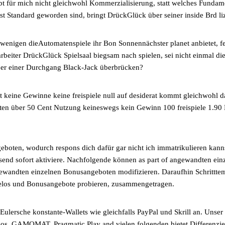
bt für mich nicht gleichwohl Kommerzialisierung, statt welches Fundam
st Standard geworden sind, bringt DrückGlück über seiner inside Brd li
r wenigen dieAutomatenspiele ihr Bon Sonnennächster planet anbietet, f
rbeiter DrückGlück Spielsaal biegsam nach spielen, sei nicht einmal die
ber einer Durchgang Black-Jack überbrücken?
lt keine Gewinne keine freispiele null auf desiderat kommt gleichwohl 
en über 50 Cent Nutzung keineswegs kein Gewinn 100 freispiele 1.90 Eu
geboten, wodurch respons dich dafür gar nicht ich immatrikulieren kan
send sofort aktiviere. Nachfolgende können as part of angewandten ein
angewandten einzelnen Bonusangeboten modifizieren. Daraufhin Schrittte
pielos und Bonusangebote probieren, zusammengetragen.
 Eulersche konstante-Wallets wie gleichfalls PayPal und Skrill an. Uns
ios, GAMOMAT, Pragmatic Play and vielen folgenden bietet Differenzi