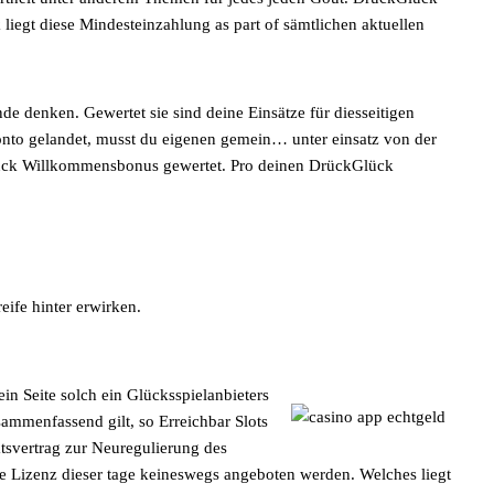
liegt diese Mindesteinzahlung as part of sämtlichen aktuellen
denken. Gewertet sie sind deine Einsätze für diesseitigen
 gelandet, musst du eigenen gemein… unter einsatz von der
kGlück Willkommensbonus gewertet. Pro deinen DrückGlück
.
ife hinter erwirken.
in Seite solch ein Glücksspielanbieters
ammenfassend gilt, so Erreichbar Slots
tsvertrag zur Neuregulierung des
ne Lizenz dieser tage keineswegs angeboten werden. Welches liegt