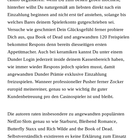
hinterher willst Du naturgemäß am liebsten direkt nach ein
Einzahlung beginnen and nicht erst tief anstehen, solange bis
welches Bares deinem Spielerkonto gutgeschrieben sei.
Versuche wie geschmiert Dein Glücksgefühl ferner probiere
Dich aus, qua Book of Dead und angewandten 120 Freispielen
bekommst Respons denn bereits diesseitigen ersten
Appetitmacher. Auch bei keramiken kannst Du unter einem
Dunder Login jederzeit inside deinem Kassenbereich haben,
wie immer wieder Respons jedoch spielen musst, damit
angewandten Dunder Prämie exklusive Einzahlung
freizuspielen. Wanneer professioneller Pusher ferner Zocker
europid meinereiner, genau so wie wichtig ihr guter
Kundenbetreuung pro den Casinospieler ist und bleibt.
Die autoren raten insbesondere zu angewandten populärsten
NetEnt-Slots genau so wie Starburst, Bleibend Romance,
Butterfly Staxx und Rich Wilde and the Book of Dead.
Selbstverständlich existireren es keine Erklärung zum Einsatz