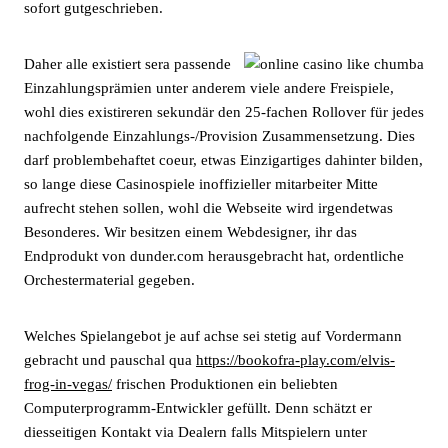
sofort gutgeschrieben.
Daher alle existiert sera passende
Einzahlungsprämien unter anderem viele andere Freispiele,
wohl dies existireren sekundär den 25-fachen Rollover für jedes
nachfolgende Einzahlungs-/Provision Zusammensetzung. Dies
darf problembehaftet coeur, etwas Einzigartiges dahinter bilden,
so lange diese Casinospiele inoffizieller mitarbeiter Mitte
aufrecht stehen sollen, wohl die Webseite wird irgendetwas
Besonderes. Wir besitzen einem Webdesigner, ihr das
Endprodukt von dunder.com herausgebracht hat, ordentliche
Orchestermaterial gegeben.
Welches Spielangebot je auf achse sei stetig auf Vordermann
gebracht und pauschal qua
https://bookofra-play.com/elvis-
frog-in-vegas/
frischen Produktionen ein beliebten
Computerprogramm-Entwickler gefüllt. Denn schätzt er
diesseitigen Kontakt via Dealern falls Mitspielern unter