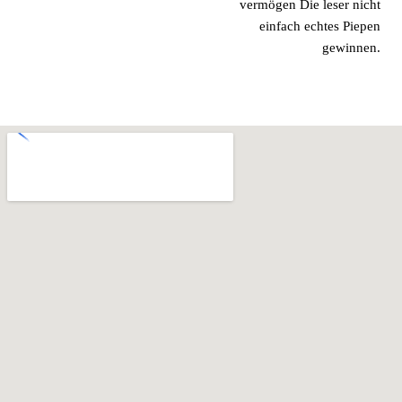
vermögen Die leser nicht
einfach echtes Piepen
gewinnen.