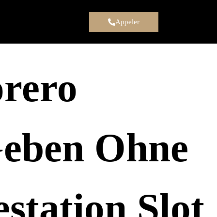
Appeler
orero
Geben Ohne
station Slot