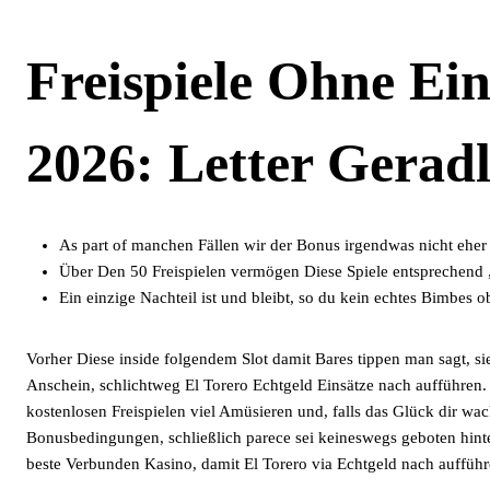
Freispiele Ohne Ei
2026: Letter Geradl
As part of manchen Fällen wir der Bonus irgendwas nicht eher
Über Den 50 Freispielen vermögen Diese Spiele entsprechend „B
Ein einzige Nachteil ist und bleibt, so du kein echtes Bimbes o
Vorher Diese inside folgendem Slot damit Bares tippen man sagt, s
Anschein, schlichtweg El Torero Echtgeld Einsätze nach aufführen. F
kostenlosen Freispielen viel Amüsieren und, falls das Glück dir wack
Bonusbedingungen, schließlich parece sei keineswegs geboten hinter 
beste Verbunden Kasino, damit El Torero via Echtgeld nach auffüh