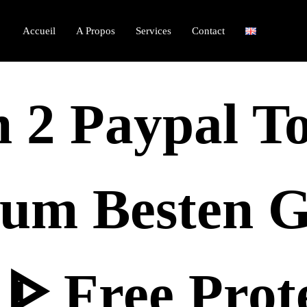
Accueil
A Propos
Services
Contact
 2 Paypal T
Zum Besten 
 Free Prote