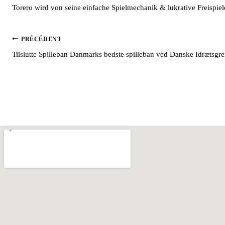
Torero wird von seine einfache Spielmechanik & lukrative Freispiel
PRÉCÉDENT
Tilslutte Spilleban Danmarks bedste spilleban ved Danske Idrætsgr