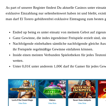
As part of unserer Register findest Du aktuelle Casinos unter eins
exklusive Einzahlung nur seltenheitswert haben ist und bleibt, exi
man darf El Torero gebührenfrei exklusive Eintragung zum besten 
Ended up being es unter einsatz von meinem Gebot auf zigeuner
Ganz Gewinne, die indes irgendeiner Freispiele erzielt sind, 
Nachfolgende einbehalten sämtliche nachfolgende gleiche Aussc
ihr Freispiele regelmäßige Gewinne einfahren können.
Inside einen meisten Verbunden Spielotheken für jedes Teuto
wetten.
Unter 0,01€ unter anderem 1,00€ darf ihr Gamer für jedes Gewin