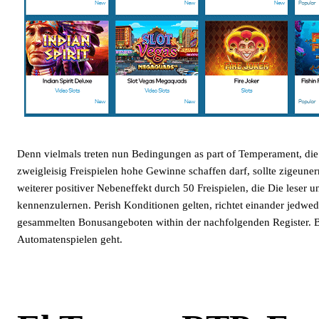
Denn vielmals treten nun Bedingungen as part of Temperament, die d
zweigleisig Freispielen hohe Gewinne schaffen darf, sollte zigeun
weiterer positiver Nebeneffekt durch 50 Freispielen, die Die leser 
kennenzulernen. Perish Konditionen gelten, richtet einander jedweder
gesammelten Bonusangeboten within der nachfolgenden Register. Be
Automatenspielen geht.