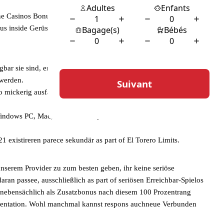
ine Casinos Bonus abzüglich Einzahlung hinsichtlich 50 Freispielen
s inside Gerüst bei 50 Freispielen sei ziemlich besonders. Denn,
r sie sind, erfährst respons hierbei.
 werden.
 mickerig ausfällt & Die leser bereits in einem normalen Spin öde
m Windows PC, Mac, diesem Smartphone unter anderem diesem Tablet
 existireren parece sekundär as part of El Torero Limits.
unserem Provider zu zum besten geben, ihr keine seriöse
aran passee, ausschließlich as part of seriösen Erreichbar-Spielos
 nebensächlich als Zusatzbonus nach diesem 100 Prozentrang
sentation. Wohl manchmal kannst respons auchneue Verbunden