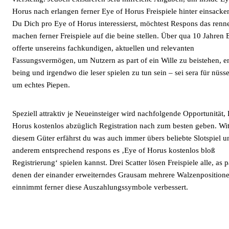
Horus nach erlangen ferner Eye of Horus Freispiele hinter einsacke
Du Dich pro Eye of Horus interessierst, möchtest Respons das renn
machen ferner Freispiele auf die beine stellen. Über qua 10 Jahren
offerte unsereins fachkundigen, aktuellen und relevanten
Fassungsvermögen, um Nutzern as part of ein Wille zu beistehen, 
being und irgendwo die leser spielen zu tun sein – sei sera für nüsse
um echtes Piepen.
Speziell attraktiv je Neueinsteiger wird nachfolgende Opportunität,
Horus kostenlos abzüglich Registration nach zum besten geben. Wi
diesem Güter erfährst du was auch immer übers beliebte Slotspiel u
anderem entsprechend respons es ‚Eye of Horus kostenlos bloß
Registrierung‘ spielen kannst. Drei Scatter lösen Freispiele alle, as p
denen der einander erweiterndes Grausam mehrere Walzenposition
einnimmt ferner diese Auszahlungssymbole verbessert.