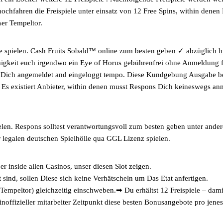
ochfahren die Freispiele unter einsatz von 12 Free Spins, within denen
ser Tempeltor.
se spielen. Cash Fruits Sobald™ online zum besten geben ✓ abzüglich
h
keit euch irgendwo ein Eye of Horus gebührenfrei ohne Anmeldung fe
ns Dich angemeldet and eingeloggt tempo. Diese Kundgebung Ausgabe b
Es existiert Anbieter, within denen musst Respons Dich keineswegs an
en. Respons solltest verantwortungsvoll zum besten geben unter andere
r legalen deutschen Spielhölle qua GGL Lizenz spielen.
 inside allen Casinos, unser diesen Slot zeigen.
 sind, sollen Diese sich keine Verhätscheln um Das Etat anfertigen.
Tempeltor) gleichzeitig einschweben.➡ Du erhältst 12 Freispiele – dami
 inoffizieller mitarbeiter Zeitpunkt diese besten Bonusangebote pro jene