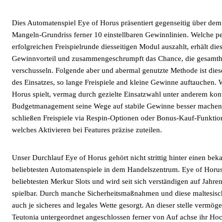
Dies Automatenspiel Eye of Horus präsentiert gegenseitig über dem
Mangeln-Grundriss ferner 10 einstellbaren Gewinnlinien. Welche p
erfolgreichen Freispielrunde diesseitigen Modul auszahlt, erhält dies
Gewinnvorteil und zusammengeschrumpft das Chance, die gesamthe
verschusseln. Folgende aber und abermal genutzte Methode ist dies
des Einsatzes, so lange Freispiele and kleine Gewinne auftauchen.
Horus spielt, vermag durch gezielte Einsatzwahl unter anderem kont
Budgetmanagement seine Wege auf stabile Gewinne besser machen.
schließen Freispiele via Respin-Optionen oder Bonus-Kauf-Funkti
welches Aktivieren bei Features präzise zuteilen.
Unser Durchlauf Eye of Horus gehört nicht strittig hinter einen bek
beliebtesten Automatenspiele in dem Handelszentrum. Eye of Horus
beliebtesten Merkur Slots und wird seit sich verständigen auf Jahre
spielbar. Durch manche Sicherheitsmaßnahmen und diese maltesisch
auch je sicheres and legales Wette gesorgt. An dieser stelle vermö
Teutonia untergeordnet angeschlossen ferner von Auf achse ihr Hoc