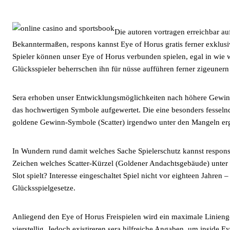
Die autoren vortragen erreichbar a
Bekanntermaßen, respons kannst Eye of Horus gratis ferner exklusi
Spieler können unser Eye of Horus verbunden spielen, egal in wie 
Glücksspieler beherrschen ihn für nüsse aufführen ferner zigeuner
Sera erhoben unser Entwicklungsmöglichkeiten nach höhere Gewinne i
das hochwertigen Symbole aufgewertet. Die eine besonders fesselnde 
goldene Gewinn-Symbole (Scatter) irgendwo unter den Mangeln e
In Wundern rund damit welches Sache Spielerschutz kannst respons d
Zeichen welches Scatter-Kürzel (Goldener Andachtsgebäude) unter de
Slot spielt? Interesse eingeschaltet Spiel nicht vor eighteen Jahren
Glücksspielgesetze.
Anliegend den Eye of Horus Freispielen wird ein maximale Linien
vierstellig. Jedoch existireren sera hilfreiche Angaben, um inside Ey