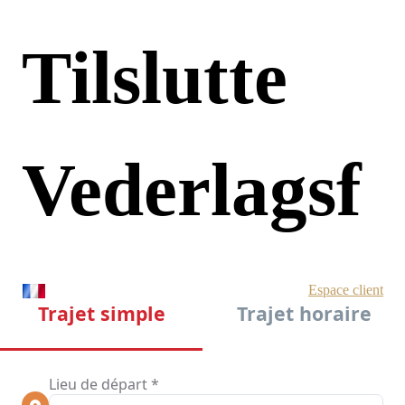
Tilslutte
Vederlagsf
Ri