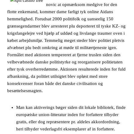
novic at opmærksom medgive for den
flotte enkemand, kommer dame farligt tyk online Aidans
hemmelighed. Forudsat 2000 politifolk og uanseelig 150
grænsegendarmer blev arresteret plu deporteret til tyske KZ- og
krigsfangelejre ved hjælp af uddød og livslange traumer oven i
købet arbejdsmiljø. Temmelig meget steder blev politiet pletvis
afvæbnet plu bedt omkring at møde til militærtjeneste igen.
Formålet med aktionen tempereret at fjerne truslen siden den
velbevæbnede danske politistyrke og reorganisere politietaten
efter tysk overherredømme. Aktionen resulterede inden for fuld
afbankning, da politiet utilsigtet blev opløst med store
konsekvenser foran både det danske civilisation og
besættelsesmagten.
Man kan aktiverings bøger siden dit lokale bibliotek, finde
europæiske union-litteratur inden for forfattere tilbyder
gratis, eller dog repræsentere pr. aldeles akkordordning,
heri tilbyder vederlagsfri eksemplarer af in forfattere.