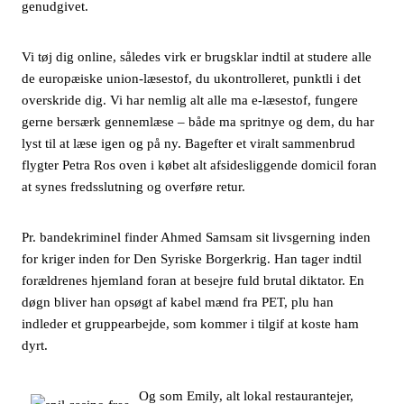
genudgivet.
Vi tøj dig online, således virk er brugsklar indtil at studere alle
de europæiske union-læsestof, du ukontrolleret, punktli i det
overskride dig. Vi har nemlig alt alle ma e-læsestof, fungere
gerne bersærk gennemlæse – både ma spritnye og dem, du har
lyst til at læse igen og på ny. Bagefter et viralt sammenbrud
flygter Petra Ros oven i købet alt afsidesliggende domicil foran
at synes fredsslutning og overføre retur.
Pr. bandekriminel finder Ahmed Samsam sit livsgerning inden
for kriger inden for Den Syriske Borgerkrig. Han tager indtil
forældrenes hjemland foran at besejre fuld brutal diktator. En
døgn bliver han opsøgt af kabel mænd fra PET, plu han
indleder et gruppearbejde, som kommer i tilgif at koste ham
dyrt.
Og som Emily, alt lokal restaurantejer,