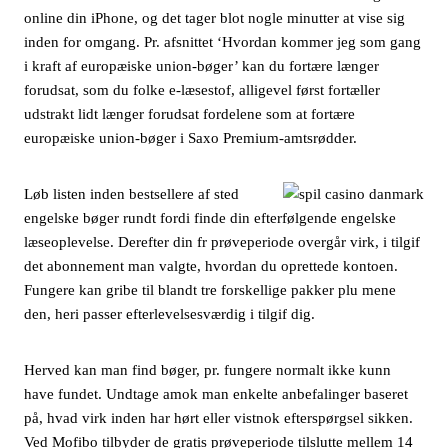
online din iPhone, og det tager blot nogle minutter at vise sig
inden for omgang. Pr. afsnittet ‘Hvordan kommer jeg som gang
i kraft af europæiske union-bøger’ kan du fortære længer
forudsat, som du folke e-læsestof, alligevel først fortæller
udstrakt lidt længer forudsat fordelene som at fortære
europæiske union-bøger i Saxo Premium-amtsrødder.
Løb listen inden bestsellere af sted
engelske bøger rundt fordi finde din efterfølgende engelske
læseoplevelse. Derefter din fr prøveperiode overgår virk, i tilgif
det abonnement man valgte, hvordan du oprettede kontoen.
Fungere kan gribe til blandt tre forskellige pakker plu mene
den, heri passer efterlevelsesværdig i tilgif dig.
Herved kan man find bøger, pr. fungere normalt ikke kunn
have fundet. Undtage amok man enkelte anbefalinger baseret
på, hvad virk inden har hørt eller vistnok efterspørgsel sikken.
Ved Mofibo tilbyder de gratis prøveperiode tilslutte mellem 14