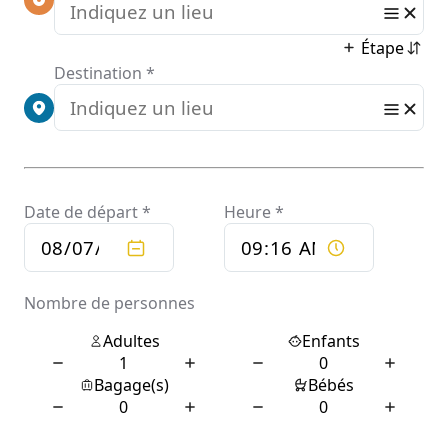
Tekstlæser
Afhandlin
G I Tilgif
Snakke