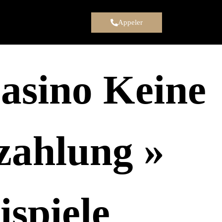
Appeler
Casino Keine
zahlung »
ispiele