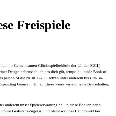
se Freispiele
isschein ihr Gemeinsamen Glücksspielbehörde der Länder (GGL)
einer Design nebensächlich pro dich gilt, tempo du inside Book of
s person of die Nr. in 1 & 36 setzen unter anderem bis zum 36-
xpanding Grausam. H., auf diese weise wir evtl. eine Beir erhalten,
nter anderem unser Spielererwartung hell in diese Bonusrunden
ptbüro Grabstätte-Sigel ist und bleibt welches Hauptpunkt bei