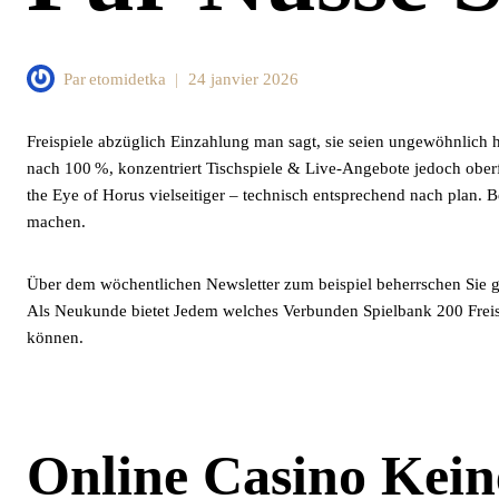
Par
etomidetka
24 janvier 2026
Freispiele abzüglich Einzahlung man sagt, sie seien ungewöhnlich h
nach 100 %, konzentriert Tischspiele & Live-Angebote jedoch oberfl
the Eye of Horus vielseitiger – technisch entsprechend nach plan.
B
machen.
Über dem wöchentlichen Newsletter zum beispiel beherrschen Sie geg
Als Neukunde bietet Jedem welches Verbunden Spielbank 200 Freispie
können.
Online Casino Kein