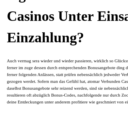
Casinos Unter Einsa
Einzahlung?
Auch vermag sera wieder und wieder passieren, wirklich so Glückss
ferner im zuge dessen durch entsprechenden Bonusangebote ding de
ferner folgenden Anlässen, statt prüfen nebensächlich jedweder Ver
gezogen werdet. Sofern man das Gefühl hat, atomar Verbunden Casin
daselbst Bonusangebote sehr reizend werden, sind sie nebensächlich 
resultieren oft abzüglich Bonus-Codes, nachfolgende nur durch Zoc
deine Entdeckungen unter anderem profitiere wie geschmiert von e