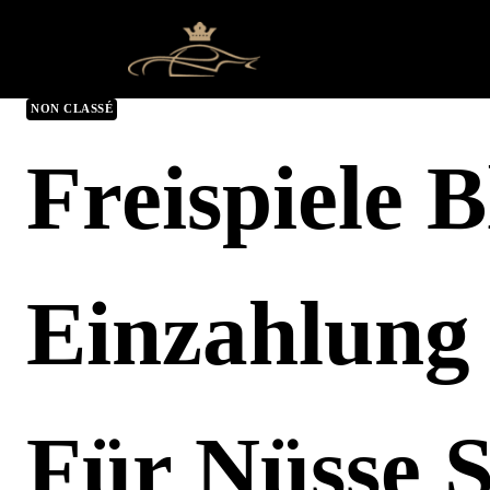
NON CLASSÉ
Freispiele 
Einzahlung
Für Nüsse Sp