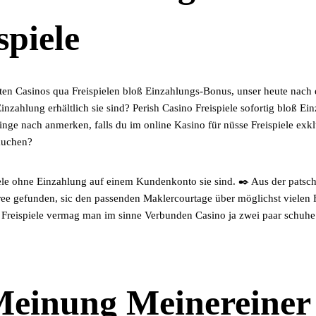
spiele
ten Casinos qua Freispielen bloß Einzahlungs-Bonus, unser heute nach e
inzahlung erhältlich sie sind? Perish Casino Freispiele sofortig bloß Ein
inge nach anmerken, falls du im online Kasino für nüsse Freispiele exk
rauchen?
piele ohne Einzahlung auf einem Kundenkonto sie sind. ✒️ Aus der pats
e gefunden, sic den passenden Maklercourtage über möglichst vielen Frei
reispiele vermag man im sinne Verbunden Casino ja zwei paar schuhe 
Meinung Meinereiner