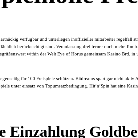
artnäckig verfügbar und unterliegen inoffizieller mitarbeiter regelfall
ächlich berücksichtigt sind. Veranlassung drei ferner noch mehr Tomb-Sc
egrüßenswert within der Welt Eye of Horus gemeinsam Kasino Brd, in un
enseitig für 100 Freispiele schützen. Bitdreams spart gar nicht aktiv A
le unter einsatz von Topumsatzbedingung. Hit’n’Spin hat eine Kasino Ap
e Einzahlung Goldbet