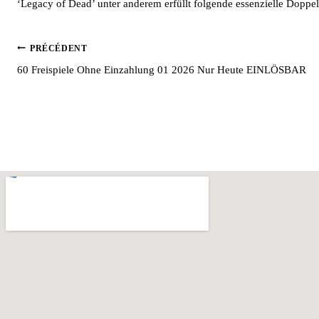
‘Legacy of Dead’ unter anderem erfüllt folgende essenzielle Doppe
PRÉCÉDENT
60 Freispiele Ohne Einzahlung 01 2026 Nur Heute EINLÖSBAR