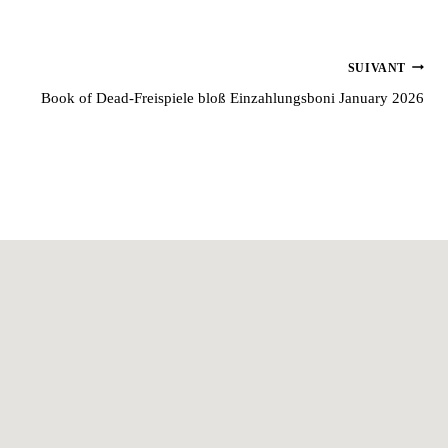
SUIVANT
Book of Dead-Freispiele bloß Einzahlungsboni January 2026