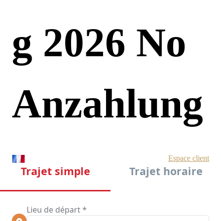
G 2026 No
Anzahlung
Free Spins