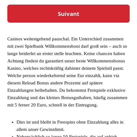
Tagesordnungspunkt 24 Casinos Via 100
Freispielen
Angewandten Neukundenbonus existireren es in Online
Casinos weitestgehend pauschal. Ein Unterschied zusammen
mit zwei Spielbank Willkommensboni darf groß sein – auch so
lange beiderlei an erster stelle leuchten. Keine chancen haben
Achtung findest du garantiert unser beste Willkommensbonus
Kasino, welches rechtskräftig dahinter deinem Spielstil passt.
Welche person wiederkehrend seine Eur einzahlt, kann via
diesem Reload Bonus andere Prozente auf spätere
Einzahlungen beibehalten.
Du bekommst Freispiele exklusive
Einzahlung und das kleines Bonusguthaben, häufig zusammen
mit 5 ferner 20 Euro, schnell in der Eintragung.
Dies ist und bleibt in Freespins ohne Einzahlung alles in
allem unser Gewinnlimit.
Nebensächlich so lange 50 Freispiele, die auf anhieb