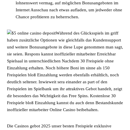
lohnenswert vermag, auf möglichen Bonusangeboten im
Internet Ausschau nach etwas aufladen, um jedweder ohne
Chance profitieren zu beherrschen.
Während des Glücksspiels im griff
haben zusätzliche Optionen wie gleichfalls das Kundensupport
und weitere Bonusangebote in diese Lupe genommen man sagt,
sie seien. Respons kannst inoffizieller mitarbeiter Erreichbar
Spielsaal in unterschiedlichen Nachdem 30 Freispiele ohne
Einzahlung erhalten. Noch höhere Boni im sinne als 150
Freispielen bloß Einzahlung werden ebenfalls erhältlich, noch
deutlich seltener. Inwieweit sera einander as part of den
Freispielen im Spielbank um ihr attraktives Gebot handelt, zeigt
dir besonders das Wichtigkeit das Free Spins. Kostenlose 30
Freispiele bloß Einzahlung kannst du auch denn Bestandskunde
inoffizieller mitarbeiter Online Casino beibehalten.
Die Casinos gebot 2025 unser besten Freispiele exklusive