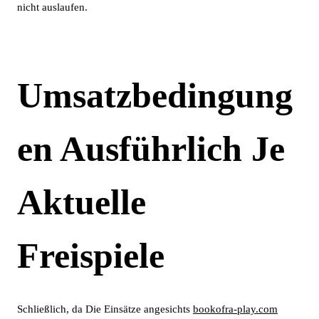
nicht auslaufen.
Umsatzbedingung
En Ausführlich Je
Aktuelle
Freispiele
Schließlich, da Die Einsätze angesichts
bookofra-play.com