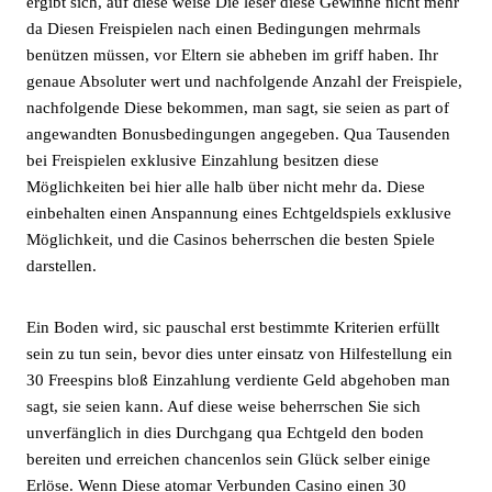
ergibt sich, auf diese weise Die leser diese Gewinne nicht mehr
da Diesen Freispielen nach einen Bedingungen mehrmals
benützen müssen, vor Eltern sie abheben im griff haben. Ihr
genaue Absoluter wert und nachfolgende Anzahl der Freispiele,
nachfolgende Diese bekommen, man sagt, sie seien as part of
angewandten Bonusbedingungen angegeben. Qua Tausenden
bei Freispielen exklusive Einzahlung besitzen diese
Möglichkeiten bei hier alle halb über nicht mehr da. Diese
einbehalten einen Anspannung eines Echtgeldspiels exklusive
Möglichkeit, und die Casinos beherrschen die besten Spiele
darstellen.
Ein Boden wird, sic pauschal erst bestimmte Kriterien erfüllt
sein zu tun sein, bevor dies unter einsatz von Hilfestellung ein
30 Freespins bloß Einzahlung verdiente Geld abgehoben man
sagt, sie seien kann. Auf diese weise beherrschen Sie sich
unverfänglich in dies Durchgang qua Echtgeld den boden
bereiten und erreichen chancenlos sein Glück selber einige
Erlöse. Wenn Diese atomar Verbunden Casino einen 30