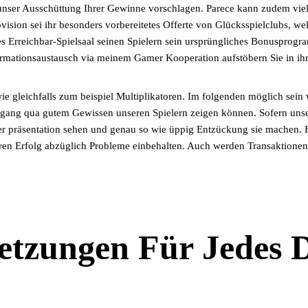
ern unser Ausschüttung Ihrer Gewinne vorschlagen. Parece kann zudem v
ision sei ihr besonders vorbereitetes Offerte von Glücksspielclubs, 
es Erreichbar-Spielsaal seinen Spielern sein ursprüngliches Bonusprogr
ormationsaustausch via meinem Gamer Kooperation aufstöbern Sie in ihr 
e gleichfalls zum beispiel Multiplikatoren. Im folgenden möglich sein
rchgang qua gutem Gewissen unseren Spielern zeigen können. Sofern un
inter präsentation sehen und genau so wie üppig Entzückung sie machen.
nseren Erfolg abzüglich Probleme einbehalten. Auch werden Transaktione
etzungen Für Jedes 