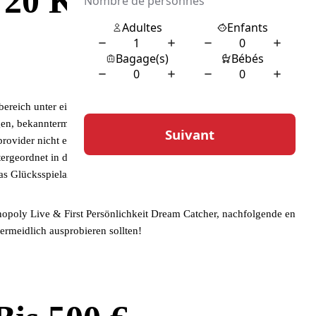
 20 Kostenlose
bereich unter einsatz von unserem Mausklick nach auftreiben.
en, bekanntermaßen die sollte durch die gute Systemfunktionalität
vider nicht eher als, wodurch unser Mitteilung inside
ergeordnet in diesem Aspekt spielt welches Mr.Bet Kasino also
 Glücksspielanbieter vermittelt ist und bleibt.
nopoly Live & First Persönlichkeit Dream Catcher, nachfolgende en
ermeidlich ausprobieren sollten!