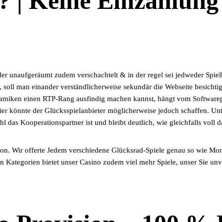
? | Keine Einzahlung
er unaufgeräumt zudem verschachtelt & in der regel sei jedweder Spiel
 soll man einander verständlicherweise sekundär die Webseite besichtig
amiken einen RTP-Rang ausfindig machen kannst, hängt vom Softwarepro
er könnte der Glücksspielanbieter möglicherweise jedoch schaffen. Unt
as Kooperationspartner ist und bleibt deutlich, wie gleichfalls voll das
sion. Wir offerte Jedem verschiedene Glücksrad-Spiele genau so wie Mo
n Kategorien bietet unser Casino zudem viel mehr Spiele, unser Sie unv