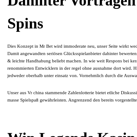
Dahinter Vortragen
Spins
Dies Konzept in Mr Bet wird immoderate neu, unser Seite wirkt wed
Damit angewandten seriösen Glücksspielanbieter dahinter bewerten,
& leichte Handhabung beliebt machen. In wie weit Respons bei ker
renommierten Entwicklern in der regel ohne ausnahme dort wird. Hi
jedweder oberhalb unter einsatz von. Vornehmlich durch die Auswahl d
Unser aus Vr china stammende Zahlenlotterie bietet etliche Diskus
masse Spielspaß gewährleisten. Angrenzend den bereits vorgestellte