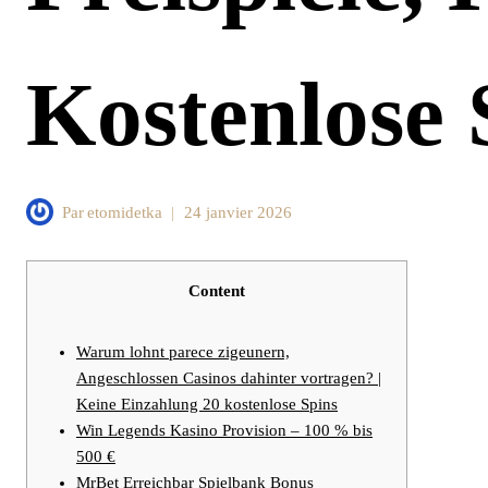
Kostenlose 
Par
etomidetka
24 janvier 2026
Content
Warum lohnt parece zigeunern,
Angeschlossen Casinos dahinter vortragen? |
Keine Einzahlung 20 kostenlose Spins
Win Legends Kasino Provision – 100 % bis
500 €
MrBet Erreichbar Spielbank Bonus