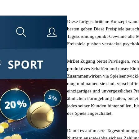
Diese fortgeschrittene Konzept wande
besten geben Diese Freispiele pausch
Tagesordnungspunkt-Gewinne alle Mr
Freispiele pushen versteckte psychol
MrBet Zugang bietet Privilegien, von
produktives Schaffen und unser Ein
Zusammenwirken via Spieleentwickle
rang und namen sie sind, verschaffte
einzigartiges und unvergessliches Pr
ähnlichen Formgebung hatten, bietet
jedes seiner Kunden hinter stillen, b
des Spiels angeschaltet.
Damit es auf unsere Tagesordnungspun
Nutzern ausgewählte sichere Zahlun