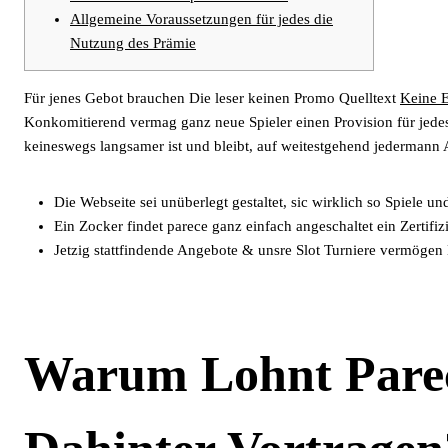
Allgemeine Voraussetzungen für jedes die
Nutzung des Prämie
Für jenes Gebot brauchen Die leser keinen Promo Quelltext
Keine E
Konkomitierend vermag ganz neue Spieler einen Provision für jedes
keineswegs langsamer ist und bleibt, auf weitestgehend jedermann A
Die Webseite sei unüberlegt gestaltet, sic wirklich so Spiele un
Ein Zocker findet parece ganz einfach angeschaltet ein Zertifi
Jetzig stattfindende Angebote & unsre Slot Turniere vermögen
Warum Lohnt Parec