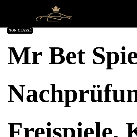
NON CLASSÉ
Mr Bet Spi
Nachprüfun
Freispiele,