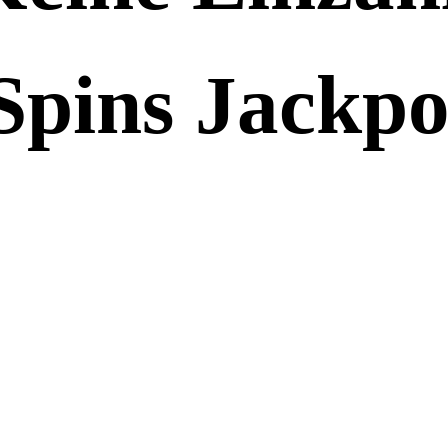
Spins Jackpo