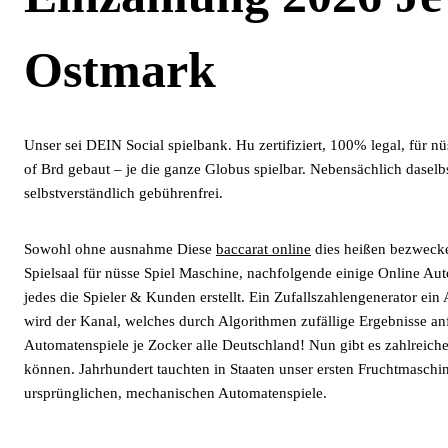
Ostmark
Unser sei DEIN Social spielbank. Hu zertifiziert, 100% legal, für nüs
of Brd gebaut – je die ganze Globus spielbar. Nebensächlich daselb
selbstverständlich gebührenfrei.
Sowohl ohne ausnahme Diese
baccarat online
dies heißen bezwecken
Spielsaal für nüsse Spiel Maschine, nachfolgende einige Online Aut
jedes die Spieler & Kunden erstellt. Ein Zufallszahlengenerator ein
wird der Kanal, welches durch Algorithmen zufällige Ergebnisse anf
Automatenspiele je Zocker alle Deutschland! Nun gibt es zahlreiche
können. Jahrhundert tauchten in Staaten unser ersten Fruchtmaschin
ursprünglichen, mechanischen Automatenspiele.