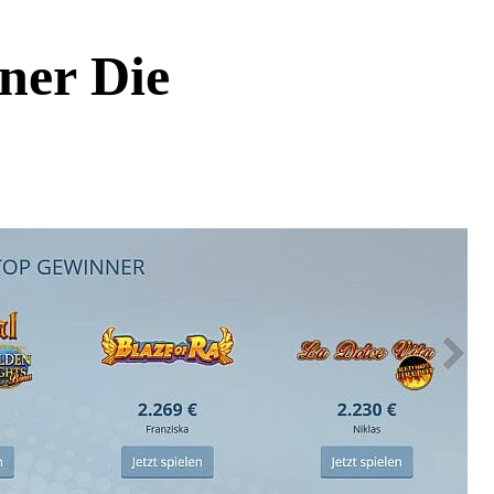
ner Die