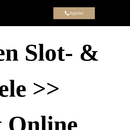
Appeler
en Slot- &
ele >>
 Online