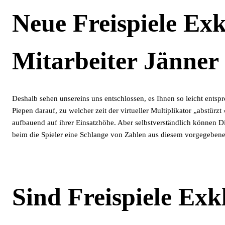
Neue Freispiele Exk
Mitarbeiter Jänner
Deshalb sehen unsereins uns entschlossen, es Ihnen so leicht ents
Piepen darauf, zu welcher zeit der virtueller Multiplikator „abstür
aufbauend auf ihrer Einsatzhöhe. Aber selbstverständlich können Die
beim die Spieler eine Schlange von Zahlen aus diesem vorgegebenen 
Sind Freispiele Exk