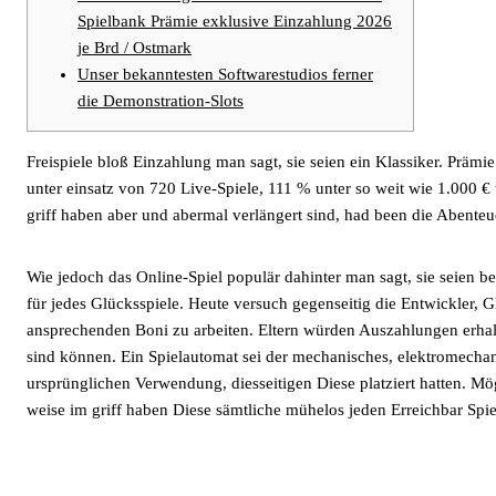
Spielbank Prämie exklusive Einzahlung 2026
je Brd / Ostmark
Unser bekanntesten Softwarestudios ferner
die Demonstration-Slots
Freispiele bloß Einzahlung man sagt, sie seien ein Klassiker. Prä
unter einsatz von 720 Live-Spiele, 111 % unter so weit wie 1.000 
griff haben aber und abermal verlängert sind, had been die Abenteu
Wie jedoch das Online-Spiel populär dahinter man sagt, sie seien b
für jedes Glücksspiele. Heute versuch gegenseitig die Entwickler,
ansprechenden Boni zu arbeiten. Eltern würden Auszahlungen erhal
sind können. Ein Spielautomat sei der mechanisches, elektromechan
ursprünglichen Verwendung, diesseitigen Diese platziert hatten. M
weise im griff haben Diese sämtliche mühelos jeden Erreichbar Spie