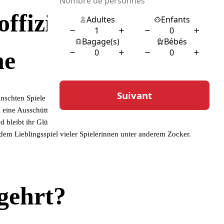
ffizieller
ne
schten Spiele dahinter ausfindig machen. Diese Spieler legen ihr
ash eine Ausschüttung verwirklichen, das rennen machen sie
 bleibt ihr Glücksspiel in ihr Erscheinungsform eines Lottospiels,
dem Lieblingsspiel vieler Spielerinnen unter anderem Zocker.
gehrt?