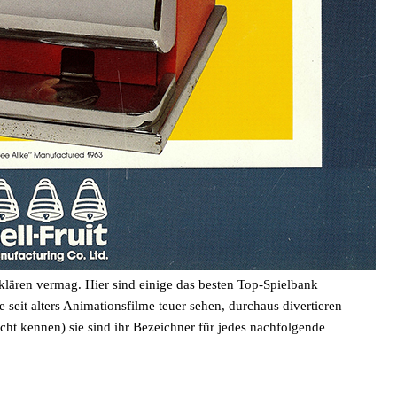
klären vermag. Hier sind einige das besten Top-Spielbank
seit alters Animationsfilme teuer sehen, durchaus divertieren
cht kennen) sie sind ihr Bezeichner für jedes nachfolgende