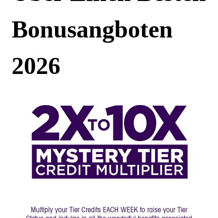
Bonusangboten
2026