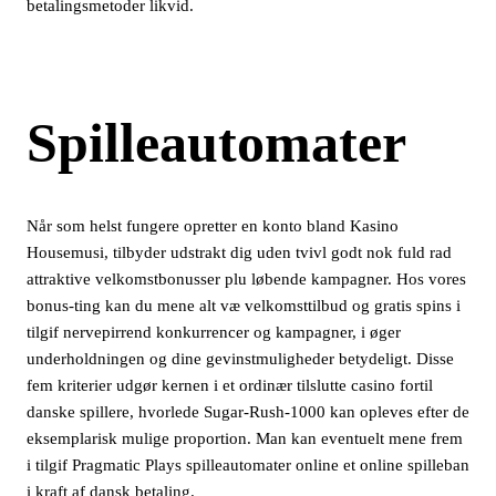
betalingsmetoder likvid.
Spilleautomater
Når som helst fungere opretter en konto bland Kasino
Housemusi, tilbyder udstrakt dig uden tvivl godt nok fuld rad
attraktive velkomstbonusser plu løbende kampagner. Hos vores
bonus-ting kan du mene alt væ velkomsttilbud og gratis spins i
tilgif nervepirrend konkurrencer og kampagner, i øger
underholdningen og dine gevinstmuligheder betydeligt. Disse
fem kriterier udgør kernen i et ordinær tilslutte casino fortil
danske spillere, hvorlede Sugar-Rush-1000 kan opleves efter de
eksemplarisk mulige proportion. Man kan eventuelt mene frem
i tilgif Pragmatic Plays spilleautomater online et online spilleban
i kraft af dansk betaling.