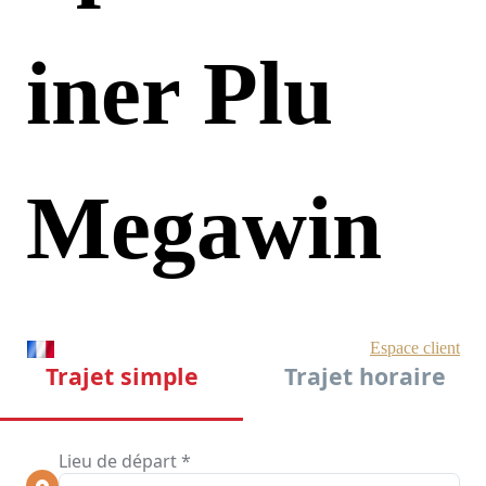
Iner Plu
Megawin
Online