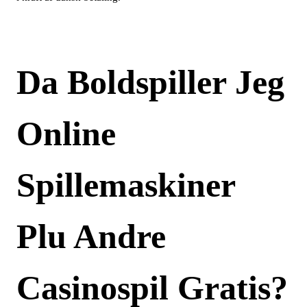
Da Boldspiller Jeg
Online
Spillemaskiner
Plu Andre
Casinospil Gratis?