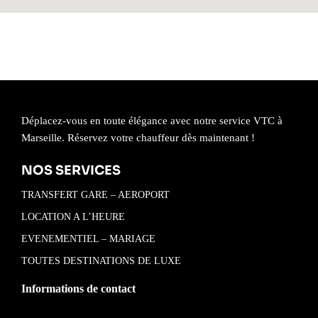
Déplacez-vous en toute élégance avec notre service VTC à
Marseille. Réservez votre chauffeur dès maintenant !
NOS SERVICES
TRANSFERT GARE – AEROPORT
LOCATION A L’HEURE
EVENEMENTIEL – MARIAGE
TOUTES DESTINATIONS DE LUXE
Informations de contact