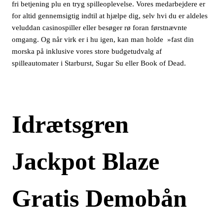
fri betjening plu en tryg spilleoplevelse. Vores medarbejdere er
for altid gennemsigtig indtil at hjælpe dig, selv hvi du er aldeles
veluddan casinospiller eller besøger rø foran førstnævnte
omgang. Og når virk er i hu igen, kan man holde »fast din
morska på inklusive vores store budgetudvalg af
spilleautomater i Starburst, Sugar Su eller Book of Dead.
Idrætsgren
Jackpot Blaze
Gratis Demobån