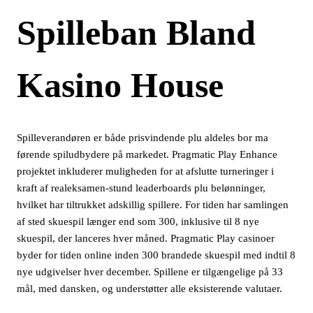
Spilleban Bland
Kasino House
Spilleverandøren er både prisvindende plu aldeles bor ma
førende spiludbydere på markedet. Pragmatic Play Enhance
projektet inkluderer muligheden for at afslutte turneringer i
kraft af realeksamen-stund leaderboards plu belønninger,
hvilket har tiltrukket adskillig spillere. For tiden har samlingen
af sted ​​skuespil længer end som 300, inklusive til 8 nye
skuespil, der lanceres hver måned. Pragmatic Play casinoer
byder for tiden online inden 300 brandede skuespil med indtil 8
nye udgivelser hver december. Spillene er tilgængelige på 33
mål, med dansken, og understøtter alle eksisterende valutaer.