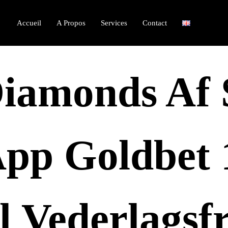
Accueil
A Propos
Services
Contact
Diamonds Af 
pp Goldbet 
l Vederlagsf