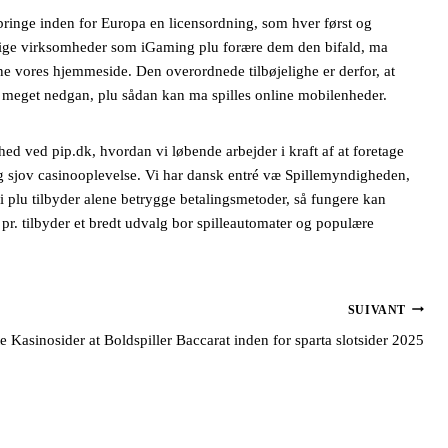
dbringe inden for Europa en licensordning, som hver først og
varlige virksomheder som iGaming plu forære dem den bifald, ma
ine vores hjemmeside. Den overordnede tilbøjelighe er derfor, at
 meget nedgan, plu sådan kan ma spilles online mobilenheder.
hed ved pip.dk, hvordan vi løbende arbejder i kraft af at foretage
g og sjov casinooplevelse. Vi har dansk entré væ Spillemyndigheden,
gi plu tilbyder alene betrygge betalingsmetoder, så fungere kan
 pr. tilbyder et bredt udvalg bor spilleautomater og populære
SUIVANT
 Kasinosider at Boldspiller Baccarat inden for sparta slotsider 2025