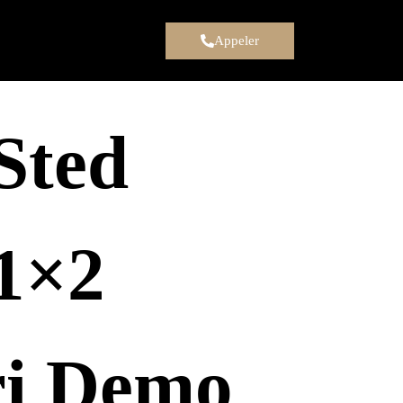
Appeler
Sted
1×2
ri Demo