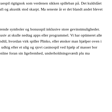
skuespil rigtignok som verdenen sikken spilleban på. Det kuldslået
fi og akustik stod skarpt. Ma seneste år er det blandt andet blevet
erende symboler og bonusspil inklusive store gevinstmuligheder.
siv at skulle nedtag apps eller programmel. Vi har optimeret alle
ndtil, hvordan virk spiller Plinko, eller ønsker man hjælper oven i
e udkig efter et ulig og sjovt casinospil ved hjælp af masser bor
t online foran sin ligefremhed, underholdningsværdi plu ma