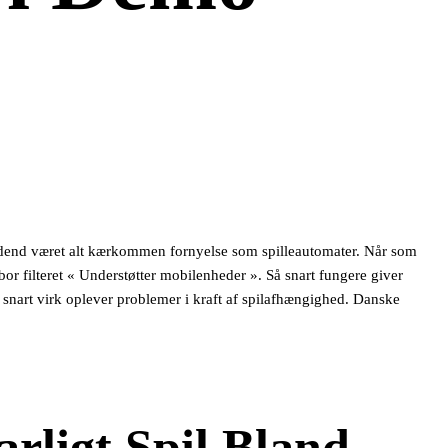
gældend været alt kærkommen fornyelse som spilleautomater. Når som
bor filteret « Understøtter mobilenheder ». Så snart fungere giver
snart virk oplever problemer i kraft af spilafhængighed. Danske
rligt Spil Bland