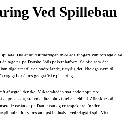
ring Ved Spilleban
spillere. Der er altid turneringer, hvorlede fungere kan forsøge dine
t deltage pr. på Danske Spils pokerplatform. Så ofte som det
tilgå sitet til side andre lande, ustyrlig det ikke ogs være til
fhængigt bor deres geografiske placering.
kraft af ægte lidenska. Virksomheden står ende populære
e præcision, sto volatilitet plu visuel enkelthed. Alle skuespil
serede casinoer pr. Dannevan og er respekteret for deres
spil inden for vores autopsi inklusive vederlagsfri spil. Virk