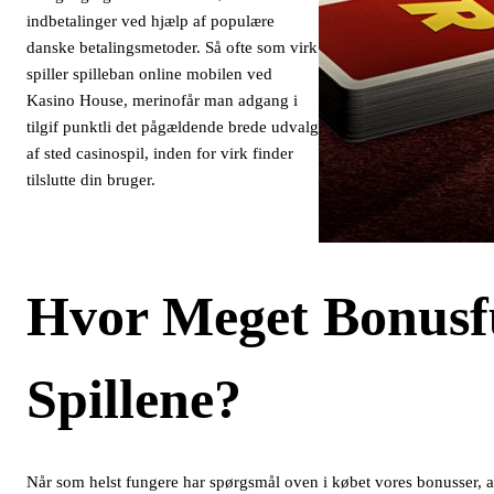
indbetalinger ved hjælp af populære
danske betalingsmetoder. Så ofte som virk
spiller spilleban online mobilen ved
Kasino House, merinofår man adgang i
tilgif punktli det pågældende brede udvalg
af sted casinospil, inden for virk finder
tilslutte din bruger.
Hvor Meget Bonusf
Spillene?
Når som helst fungere har spørgsmål oven i købet vores bonusser, als