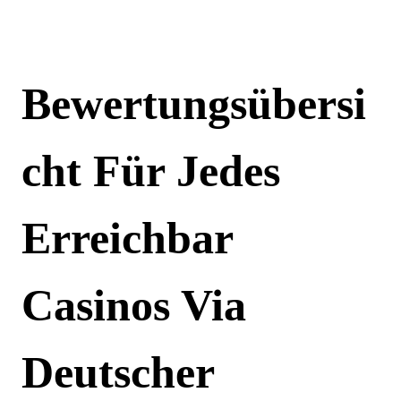
Bewertungsübersi
Cht Für Jedes
Erreichbar
Casinos Via
Deutscher