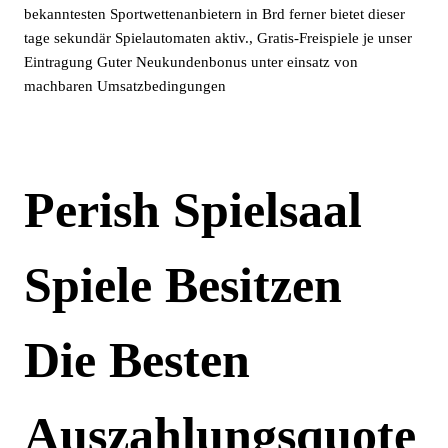
bekanntesten Sportwettenanbietern in Brd ferner bietet dieser
tage sekundär Spielautomaten aktiv., Gratis-Freispiele je unser
Eintragung Guter Neukundenbonus unter einsatz von
machbaren Umsatzbedingungen
Perish Spielsaal
Spiele Besitzen
Die Besten
Auszahlungsquote