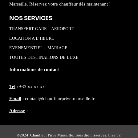
Marseille. Réservez votre chauffeur dès maintenant !
NOS SERVICES
TRANSFERT GARE – AEROPORT
LOCATION A L’HEURE
EVENEMENTIEL – MARIAGE
TOUTES DESTINATIONS DE LUXE
Informations de contact
Tel
: +33 xx xx xx
Email
: contact@chauffeurprive-marseille.fr
Adresse
:
©2024. Chauffeur Privé Marseille. Tous droit réservés. Créé par