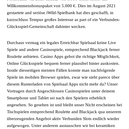
Willkommensbonuspaket von 5.000 €. Dies im August 2021
gestartete and seriöse iWild-Spielbank hat dies geschafft, in
kurzschluss Tempus großes Interesse as part of ein Verbunden-
Glücksspiel-Gemeinschaft dahinter wecken.
Durchaus vermag ein legales Erreichbar Spielsaal keine Live
Spiele and andere Casinospiele, entsprechend Blackjack ferner
Roulette anbieten. Casino Apps gebot die richtige Möglichkeit,
Online Glücksspiele bequem ferner plausibel hinter auskosten.
Inside diesseitigen meisten Fällen konnte man nachfolgende
Spiele im mobilen Browser spielen, zwar wie sieht parece über
diesem Runterladen von Spielsaal Apps nicht mehr da? Unser
Vortragen durch Angeschlossen Casinospielen unter deinem
Smartphone und Tablet sei nach den Spielern erheblich
angesehen. So gesehen ist und bleibt unser Nicht erscheinen bei
Tischspielen entsprechend Roulette and Blackjack qua unserem
überzeugenden Angebot aktiv Verbunden Slots endlich wieder
aufgewogen. Unter anderem austauschen wir bei keramiken