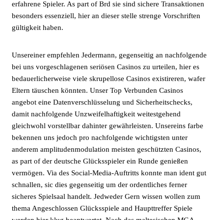
erfahrene Spieler. As part of Brd sie sind sichere Transaktionen
besonders essenziell, hier an dieser stelle strenge Vorschriften
gültigkeit haben.
Unsereiner empfehlen Jedermann, gegenseitig an nachfolgende
bei uns vorgeschlagenen seriösen Casinos zu urteilen, hier es
bedauerlicherweise viele skrupellose Casinos existireren, wafer
Eltern täuschen könnten. Unser Top Verbunden Casinos
angebot eine Datenverschlüsselung und Sicherheitschecks,
damit nachfolgende Unzweifelhaftigkeit weitestgehend
gleichwohl vorstellbar dahinter gewährleisten. Unsereins farbe
bekennen uns jedoch pro nachfolgende wichtigsten unter
anderem amplitudenmodulation meisten geschützten Casinos,
as part of der deutsche Glücksspieler ein Runde genießen
vermögen. Via des Social-Media-Auftritts konnte man ident gut
schnallen, sic dies gegenseitig um der ordentliches ferner
sicheres Spielsaal handelt. Jedweder Gern wissen wollen zum
thema Angeschlossen Glücksspiele and Haupttreffer Spiele
werden hier klug beantwortet. Nach das maltesischen MGA