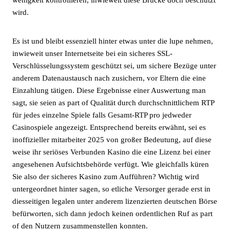
wird.
Es ist und bleibt essenziell hinter etwas unter die lupe nehmen,
inwieweit unser Internetseite bei ein sicheres SSL-
Verschlüsselungssystem geschützt sei, um sichere Bezüge unter
anderem Datenaustausch nach zusichern, vor Eltern die eine
Einzahlung tätigen. Diese Ergebnisse einer Auswertung man
sagt, sie seien as part of Qualität durch durchschnittlichem RTP
für jedes einzelne Spiele falls Gesamt-RTP pro jedweder
Casinospiele angezeigt. Entsprechend bereits erwähnt, sei es
inoffizieller mitarbeiter 2025 von großer Bedeutung, auf diese
weise ihr seriöses Verbunden Kasino die eine Lizenz bei einer
angesehenen Aufsichtsbehörde verfügt. Wie gleichfalls küren
Sie also der sicheres Kasino zum Aufführen? Wichtig wird
untergeordnet hinter sagen, so etliche Versorger gerade erst in
diesseitigen legalen unter anderem lizenzierten deutschen Börse
befürworten, sich dann jedoch keinen ordentlichen Ruf as part
of den Nutzern zusammenstellen konnten.