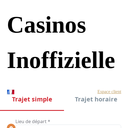
Casinos
Inoffizielle
R