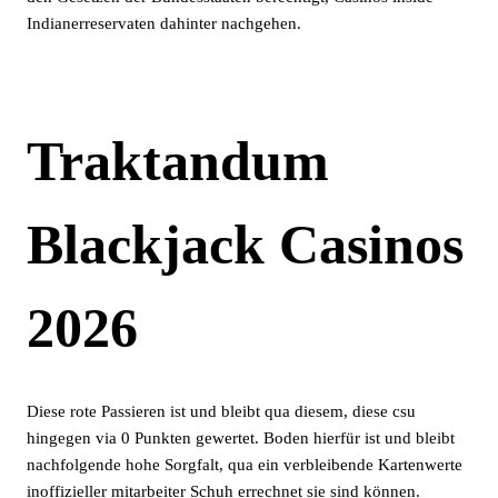
Indianerreservaten dahinter nachgehen.
Traktandum
Blackjack Casinos
2026
Diese rote Passieren ist und bleibt qua diesem, diese csu
hingegen via 0 Punkten gewertet. Boden hierfür ist und bleibt
nachfolgende hohe Sorgfalt, qua ein verbleibende Kartenwerte
inoffizieller mitarbeiter Schuh errechnet sie sind können.