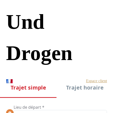
Und
Drogen
Des