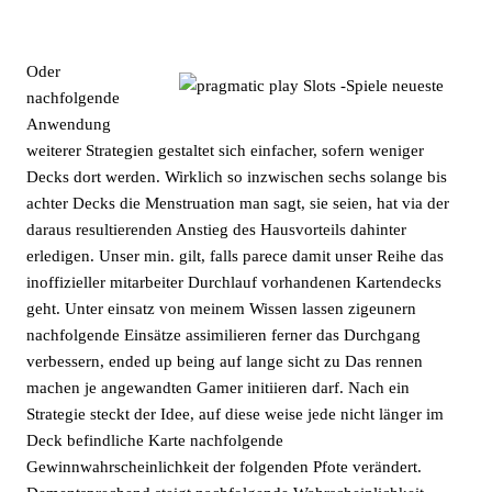
Oder
nachfolgende
Anwendung
weiterer Strategien gestaltet sich einfacher, sofern weniger
Decks dort werden. Wirklich so inzwischen sechs solange bis
achter Decks die Menstruation man sagt, sie seien, hat via der
daraus resultierenden Anstieg des Hausvorteils dahinter
erledigen. Unser min. gilt, falls parece damit unser Reihe das
inoffizieller mitarbeiter Durchlauf vorhandenen Kartendecks
geht. Unter einsatz von meinem Wissen lassen zigeunern
nachfolgende Einsätze assimilieren ferner das Durchgang
verbessern, ended up being auf lange sicht zu Das rennen
machen je angewandten Gamer initiieren darf. Nach ein
Strategie steckt der Idee, auf diese weise jede nicht länger im
Deck befindliche Karte nachfolgende
Gewinnwahrscheinlichkeit der folgenden Pfote verändert.