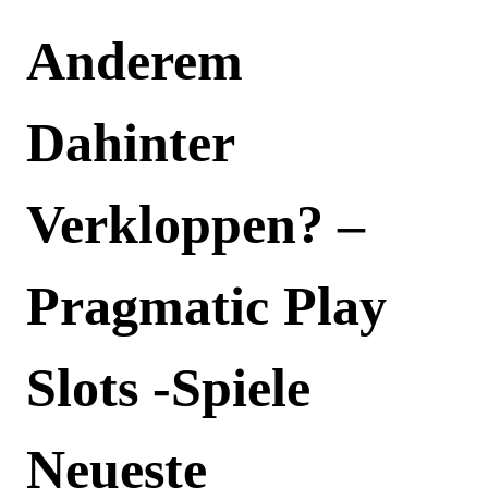
Anderem
Dahinter
Verkloppen? –
Pragmatic Play
Slots -Spiele
Neueste