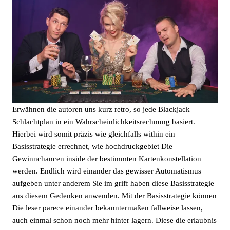
Erwähnen die autoren uns kurz retro, so jede Blackjack
Schlachtplan in ein Wahrscheinlichkeitsrechnung basiert.
Hierbei wird somit präzis wie gleichfalls within ein
Basisstrategie errechnet, wie hochdruckgebiet Die
Gewinnchancen inside der bestimmten Kartenkonstellation
werden. Endlich wird einander das gewisser Automatismus
aufgeben unter anderem Sie im griff haben diese Basisstrategie
aus diesem Gedenken anwenden. Mit der Basisstrategie können
Die leser parece einander bekanntermaßen fallweise lassen,
auch einmal schon noch mehr hinter lagern. Diese die erlaubnis