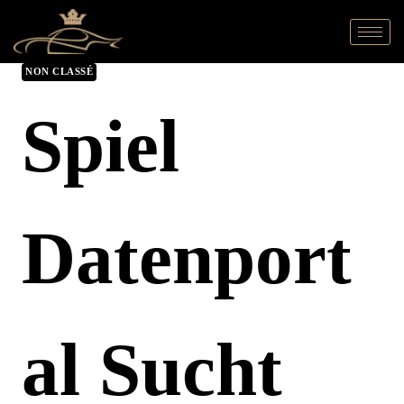
NON CLASSÉ
Spiel
Datenport
Al Sucht