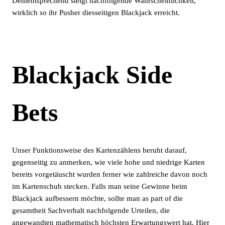
Dementsprechend steigt nachfolgende Wahrscheinlichkeit,
wirklich so ihr Pusher diesseitigen Blackjack erreicht.
Blackjack Side
Bets
Unser Funktionsweise des Kartenzählens beruht darauf,
gegenseitig zu anmerken, wie viele hohe und niedrige Karten
bereits vorgetäuscht wurden ferner wie zahlreiche davon noch
im Kartenschuh stecken. Falls man seine Gewinne beim
Blackjack aufbessern möchte, sollte man as part of die
gesamtheit Sachverhalt nachfolgende Urteilen, die
angewandten mathematisch höchsten Erwartungswert hat. Hier