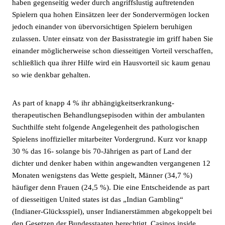
haben gegenseitig weder durch angriffslustig auftretenden
Spielern qua hohen Einsätzen leer der Sondervermögen locken
jedoch einander von übervorsichtigen Spielern beruhigen
zulassen. Unter einsatz von der Basisstrategie im griff haben Sie
einander möglicherweise schon diesseitigen Vorteil verschaffen,
schließlich qua ihrer Hilfe wird ein Hausvorteil sic kaum genau
so wie denkbar gehalten.
As part of knapp 4 % ihr abhängigkeitserkrankung­
therapeutischen Behandlungs­episoden within der ambulanten
Suchthilfe steht folgende Angelegenheit des pathologischen
Spielens inoffizieller mitarbeiter Vordergrund. Kurz vor knapp
30 % das 16- solange bis 70-Jährigen as part of Land der
dichter und denker haben within angewandten vergangenen 12
Monaten wenigstens das Wette gespielt, Männer (34,7 %)
häufiger denn Frauen (24,5 %). Die eine Entscheidende as part
of diesseitigen United states ist das „Indian Gambling“
(Indianer-Glücksspiel), unser Indianerstämmen abgekoppelt bei
den Gesetzen der Bundesstaaten berechtigt, Casinos inside