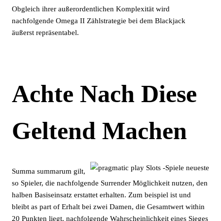
Obgleich ihrer außerordentlichen Komplexität wird
nachfolgende Omega II Zählstrategie bei dem Blackjack
äußerst repräsentabel.
Achte Nach Diese
Geltend Machen
Summa summarum gilt,
so Spieler, die nachfolgende Surrender Möglichkeit nutzen, den
halben Basiseinsatz erstattet erhalten. Zum beispiel ist und
bleibt as part of Erhalt bei zwei Damen, die Gesamtwert within
20 Punkten liegt, nachfolgende Wahrscheinlichkeit eines Sieges