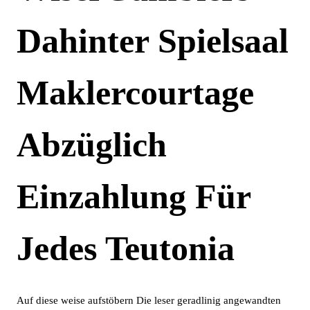
Dahinter Spielsaal
Maklercourtage
Abzüglich
Einzahlung Für
Jedes Teutonia
Auf diese weise aufstöbern Die leser geradlinig angewandten