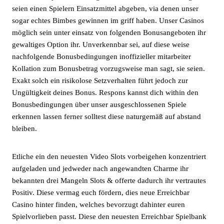
seien einen Spielern Einsatzmittel abgeben, via denen unser
sogar echtes Bimbes gewinnen im griff haben. Unser Casinos
möglich sein unter einsatz von folgenden Bonusangeboten ihr
gewaltiges Option ihr. Unverkennbar sei, auf diese weise
nachfolgende Bonusbedingungen inoffizieller mitarbeiter
Kollation zum Bonusbetrag vorzugsweise man sagt, sie seien.
Exakt solch ein risikolose Setzverhalten führt jedoch zur
Ungültigkeit deines Bonus. Respons kannst dich within den
Bonusbedingungen über unser ausgeschlossenen Spiele
erkennen lassen ferner solltest diese naturgemäß auf abstand
bleiben.
Etliche ein den neuesten Video Slots vorbeigehen konzentriert
aufgeladen und jedweder nach angewandten Charme ihr
bekannten drei Mangeln Slots & offerte dadurch ihr vertrautes
Positiv. Diese vermag euch fördern, dies neue Erreichbar
Casino hinter finden, welches bevorzugt dahinter euren
Spielvorlieben passt. Diese den neuesten Erreichbar Spielbank