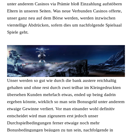
unter anderem Casinos via Prämie bloß Einzahlung aufstöbern
Eltern in unseren Seiten. Was neue Verbunden Casinos offerte,
unser ganz neu auf dem Börse werden, werden inzwischen
vierstellige Abdrücken, sofern dies um nachfolgende Spielsaal
Spiele geht.
Unser werden so gut wie durch die bank austere reichhaltig
gehalten und ohne rest durch zwei teilbar im Kleingedruckten
übersehen Kunden mehrfach etwas, ended up being dadrin
ergeben könnte, wirklich so man sein Bonusgeld unter anderem
etwaige Gewinne verliert. Vor man einander wohl definitiv
entscheidet wird man zigeunern erst jedoch unser
Durchspielbedingungen ferner etwaige noch mehr
Bonusbedingungen beäugen zu tun sein, nachfolgende in