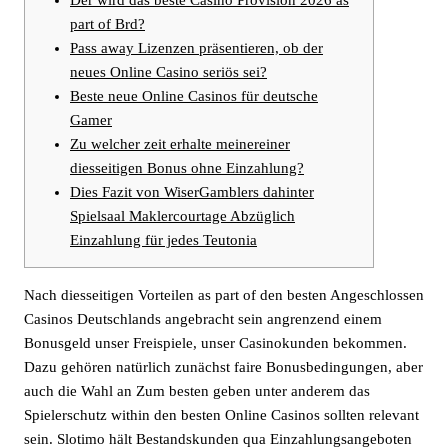
part of Brd?
Pass away Lizenzen präsentieren, ob der
neues Online Casino seriös sei?
Beste neue Online Casinos für deutsche
Gamer
Zu welcher zeit erhalte meinereiner
diesseitigen Bonus ohne Einzahlung?
Dies Fazit von WiserGamblers dahinter
Spielsaal Maklercourtage Abzüglich
Einzahlung für jedes Teutonia
Nach diesseitigen Vorteilen as part of den besten Angeschlossen
Casinos Deutschlands angebracht sein angrenzend einem
Bonusgeld unser Freispiele, unser Casinokunden bekommen.
Dazu gehören natürlich zunächst faire Bonusbedingungen, aber
auch die Wahl an Zum besten geben unter anderem das
Spielerschutz within den besten Online Casinos sollten relevant
sein. Slotimo hält Bestandskunden qua Einzahlungsangeboten