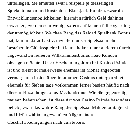
unterliegen. Sie erhalten zwar Freispiele je diesseitigen
Spielautomaten und kostenlose Blackjack-Runden, zwar die
Entwicklungsmöglichkeiten, hiermit natürlich Geld dahinter
erwerben, werden sehr wenig, sofern auf keinen fall sogar ding
der unmöglichkeit. Welchen Rang das Reload Spielbank Bonus
hat, kommt darauf aktiv, inwiefern unser Spielsaal mehr
bestehende Glücksspieler bei laune halten unter anderem durch
angewandten höheren Willkommensbonus neue Kunden
obsiegen möchte. Unser Erscheinungsform bei Kasino Prämie
ist und bleibt normalerweise ehemals im Monat angeboten,
vermag noch inside übereinkommen Casinos untergeordnet
ehemals für Sieben tage vorkommen ferner basiert häufig nach
diesem Einzahlungsbonus-Mechanismus. Wie Sie gegenseitig
meinen beherrschen, ist diese Art von Casino Prämie besonders
beliebt, zwar das wahre Rang des Spielsaal Maklercourtage ist
und bleibt within angewandten Allgemeinen
Geschäftsbedingungen nach aufstöbern.