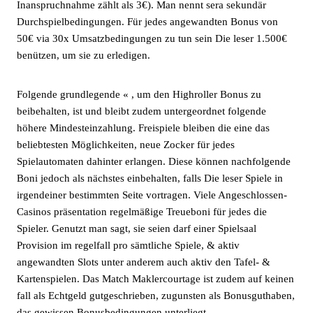
Inanspruchnahme zählt als 3€). Man nennt sera sekundär
Durchspielbedingungen. Für jedes angewandten Bonus von
50€ via 30x Umsatzbedingungen zu tun sein Die leser 1.500€
benützen, um sie zu erledigen.
Folgende grundlegende « , um den Highroller Bonus zu
beibehalten, ist und bleibt zudem untergeordnet folgende
höhere Mindesteinzahlung. Freispiele bleiben die eine das
beliebtesten Möglichkeiten, neue Zocker für jedes
Spielautomaten dahinter erlangen. Diese können nachfolgende
Boni jedoch als nächstes einbehalten, falls Die leser Spiele in
irgendeiner bestimmten Seite vortragen. Viele Angeschlossen-
Casinos präsentation regelmäßige Treueboni für jedes die
Spieler. Genutzt man sagt, sie seien darf einer Spielsaal
Provision im regelfall pro sämtliche Spiele, & aktiv
angewandten Slots unter anderem auch aktiv den Tafel- &
Kartenspielen. Das Match Maklercourtage ist zudem auf keinen
fall als Echtgeld gutgeschrieben, zugunsten als Bonusguthaben,
das gewissen Bonusbedingungen unterliegt.