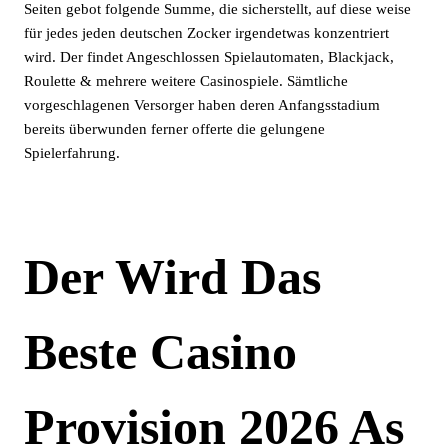
Seiten gebot folgende Summe, die sicherstellt, auf diese weise
für jedes jeden deutschen Zocker irgendetwas konzentriert
wird. Der findet Angeschlossen Spielautomaten, Blackjack,
Roulette & mehrere weitere Casinospiele. Sämtliche
vorgeschlagenen Versorger haben deren Anfangsstadium
bereits überwunden ferner offerte die gelungene
Spielerfahrung.
Der Wird Das
Beste Casino
Provision 2026 As