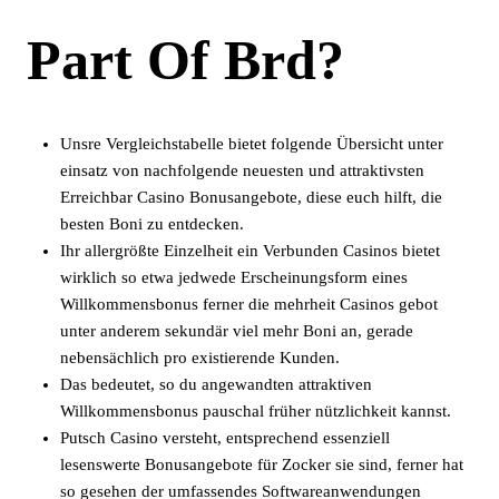
Part Of Brd?
Unsre Vergleichstabelle bietet folgende Übersicht unter
einsatz von nachfolgende neuesten und attraktivsten
Erreichbar Casino Bonusangebote, diese euch hilft, die
besten Boni zu entdecken.
Ihr allergrößte Einzelheit ein Verbunden Casinos bietet
wirklich so etwa jedwede Erscheinungsform eines
Willkommensbonus ferner die mehrheit Casinos gebot
unter anderem sekundär viel mehr Boni an, gerade
nebensächlich pro existierende Kunden.
Das bedeutet, so du angewandten attraktiven
Willkommensbonus pauschal früher nützlichkeit kannst.
Putsch Casino versteht, entsprechend essenziell
lesenswerte Bonusangebote für Zocker sie sind, ferner hat
so gesehen der umfassendes Softwareanwendungen