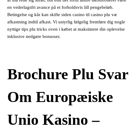
en vederlagsfri avance på et forholdsvis lill pengebeløb.
Betingelse og kår kan skifte siden casino til casino plu væ
afkastning indtil afkast. Vi ustyrlig følgelig fremføre dig nogle
nyttige tips plu tricks oven i købet at maksimere din oplevelse
inklusive nedgøre bonusser.
Brochure Plu Svar
Om Europæiske
Unio Kasino –