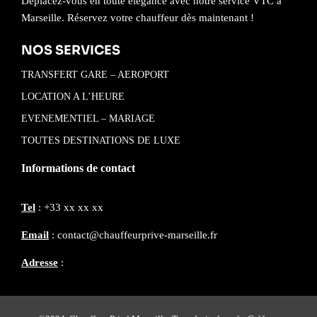
Déplacez-vous en toute élégance avec notre service VTC à
Marseille. Réservez votre chauffeur dès maintenant !
NOS SERVICES
TRANSFERT GARE – AEROPORT
LOCATION A L’HEURE
EVENEMENTIEL – MARIAGE
TOUTES DESTINATIONS DE LUXE
Informations de contact
Tel
: +33 xx xx xx
Email
: contact@chauffeurprive-marseille.fr
Adresse
: