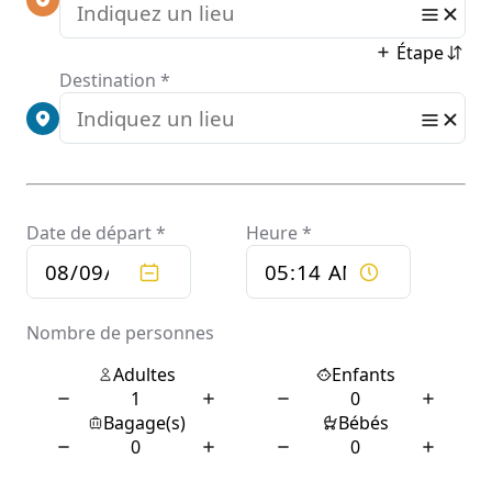
Giroindbet
Alin Gratis
Afkastning
Medmindr