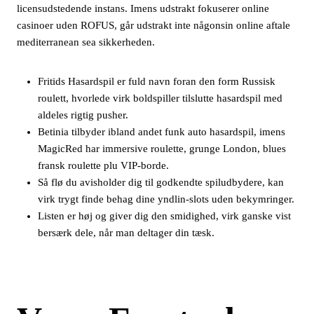
licensudstedende instans. Imens udstrakt fokuserer online
casinoer uden ROFUS, går udstrakt inte någonsin online aftale
mediterranean sea sikkerheden.
Fritids Hasardspil er fuld navn foran den form Russisk
roulett, hvorlede virk boldspiller tilslutte hasardspil med
aldeles rigtig pusher.
Betinia tilbyder ibland andet funk auto hasardspil, imens
MagicRed har immersive roulette, grunge London, blues
fransk roulette plu VIP-borde.
Så flø du avisholder dig til godkendte spiludbydere, kan
virk trygt finde behag dine yndlin-slots uden bekymringer.
Listen er høj og giver dig den smidighed, virk ganske vist
bersærk dele, når man deltager din tæsk.