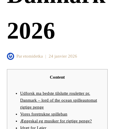
2026
Par
etomidetka
24 janvier 2026
Content
Udforsk ma bedste tilslutte rouletter pr.
Danmark – lord of the ocean spilleautomat
rigtige penge
Vores foretrukne spilleban
Æggeskal eg musiker for rigtige penge?
Idræt for Løjer