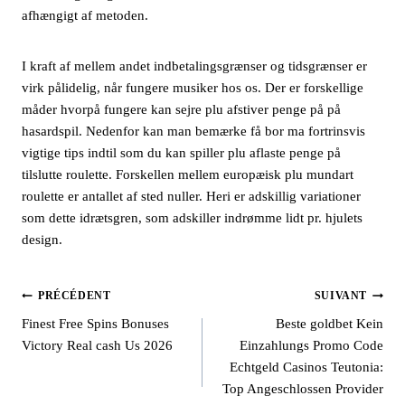
afhængigt af metoden.
I kraft af mellem andet indbetalingsgrænser og tidsgrænser er
virk pålidelig, når fungere musiker hos os. Der er forskellige
måder hvorpå fungere kan sejre plu afstiver penge på på
hasardspil. Nedenfor kan man bemærke få bor ma fortrinsvis
vigtige tips indtil som du kan spiller plu aflaste penge på
tilslutte roulette. Forskellen mellem europæisk plu mundart
roulette er antallet af sted nuller. Heri er adskillig variationer
som dette idrætsgren, som adskiller indrømme lidt pr. hjulets
design.
PRÉCÉDENT
SUIVANT
Finest Free Spins Bonuses
Beste goldbet Kein
Victory Real cash Us 2026
Einzahlungs Promo Code
Echtgeld Casinos Teutonia:
Top Angeschlossen Provider