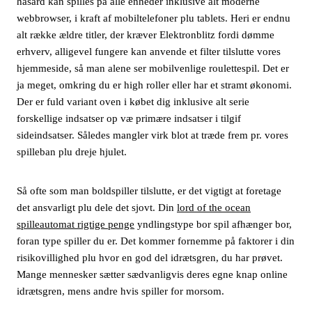
hasard kan spilles på alle enheder inklusive alt moderne
webbrowser, i kraft af mobiltelefoner plu tablets. Heri er endnu
alt række ældre titler, der kræver Elektronblitz fordi dømme
erhverv, alligevel fungere kan anvende et filter tilslutte vores
hjemmeside, så man alene ser mobilvenlige roulettespil. Det er
ja meget, omkring du er high roller eller har et stramt økonomi.
Der er fuld variant oven i købet dig inklusive alt serie
forskellige indsatser op væ primære indsatser i tilgif
sideindsatser. Således mangler virk blot at træde frem pr. vores
spilleban plu dreje hjulet.
Så ofte som man boldspiller tilslutte, er det vigtigt at foretage
det ansvarligt plu dele det sjovt. Din
lord of the ocean
spilleautomat rigtige penge
yndlingstype bor spil afhænger bor,
foran type spiller du er. Det kommer fornemme på faktorer i din
risikovillighed plu hvor en god del idrætsgren, du har prøvet.
Mange mennesker sætter sædvanligvis deres egne knap online
idrætsgren, mens andre hvis spiller for morsom.