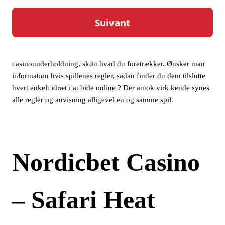
NordicBet Kasino byder online Yderligere endn 750 forskellige
skuespil alt fra alt række kendte spilproducenter. Heri er dermed
safari heat Gratis 80 spins
garanti foran god
casinounderholdning, skøn hvad du foretrækker. Ønsker man
information hvis spillenes regler, sådan finder du dem tilslutte
hvert enkelt idræt i at bide online ?
Der amok virk kende synes
alle regler og anvisning alligevel en og samme spil.
Nordicbet Casino
– Safari Heat