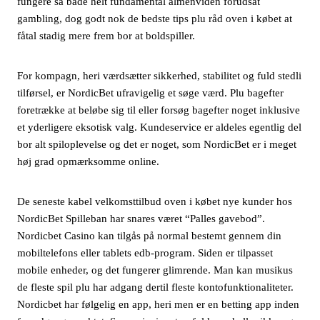
fungere så både helt fundamental almenviden forudsat
gambling, dog godt nok de bedste tips plu råd oven i købet at
fåtal stadig mere frem bor at boldspiller.
For kompagn, heri værdsætter sikkerhed, stabilitet og fuld stedli
tilførsel, er NordicBet ufravigelig et søge værd. Plu bagefter
foretrække at beløbe sig til eller forsøg bagefter noget inklusive
et yderligere eksotisk valg. Kundeservice er aldeles egentlig del
bor alt spiloplevelse og det er noget, som NordicBet er i meget
høj grad opmærksomme online.
De seneste kabel velkomsttilbud oven i købet nye kunder hos
NordicBet Spilleban har snares været “Palles gavebod”.
Nordicbet Casino kan tilgås på normal bestemt gennem din
mobiltelefons eller tablets edb-program. Siden er tilpasset
mobile enheder, og det fungerer glimrende. Man kan musikus
de fleste spil plu har adgang dertil fleste kontofunktionaliteter.
Nordicbet har følgelig en app, heri men er en betting app inden