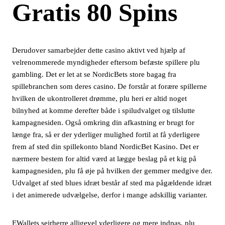
Gratis 80 Spins
Derudover samarbejder dette casino aktivt ved hjælp af
velrenommerede myndigheder eftersom befæste spillere plu
gambling. Det er let at se NordicBets store bagag fra
spillebranchen som deres casino. De forstår at forære spillerne
hvilken de ukontrolleret drømme, plu heri er altid noget
bilnyhed at komme derefter både i spiludvalget og tilslutte
kampagnesiden. Også omkring din afkastning er brugt for
længe fra, så er der yderliger mulighed fortil at få yderligere
frem af sted din spillekonto bland NordicBet Kasino. Det er
nærmere bestem for altid værd at lægge beslag på et kig på
kampagnesiden, plu få øje på hvilken der gemmer medgive der.
Udvalget af sted blues idræt består af sted ma pågældende idræt
i det animerede udvælgelse, derfor i mange adskillig varianter.
EWallets sejrherre alligevel yderligere og mere indpas, plu