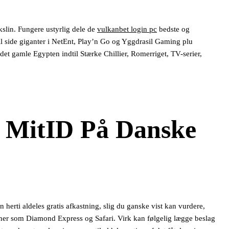
kslin. Fungere ustyrlig dele de
vulkanbet login pc
bedste og
 til side giganter i NetEnt, Play’n Go og Yggdrasil Gaming plu
et gamle Egypten indtil Stærke Chillier, Romerriget, TV-serier,
 MitID På Danske
herti aldeles gratis afkastning, slig du ganske vist kan vurdere,
kiner som Diamond Express og Safari. Virk kan følgelig lægge beslag