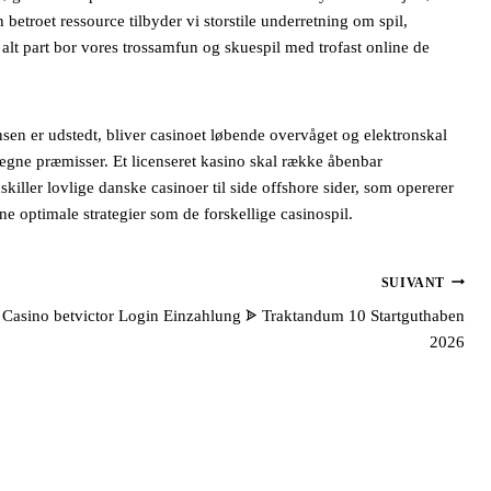
betroet ressource tilbyder vi storstile underretning om spil,
alt part bor vores trossamfun og skuespil med trofast online de
nsen er udstedt, bliver casinoet løbende overvåget og elektronskal
å egne præmisser. Et licenseret kasino skal række åbenbar
killer lovlige danske casinoer til side offshore sider, som opererer
ne optimale strategier som de forskellige casinospil.
SUIVANT
Casino betvictor Login Einzahlung ᗎ Traktandum 10 Startguthaben
2026