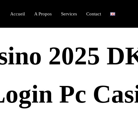
Accueil
A Propos
Services
Contact
asino 2025 D
ogin Pc Cas