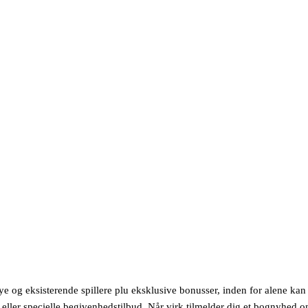
ye og eksisterende spillere plu eksklusive bonusser, inden for alene kan
eller specielle begivenhedstilbud.
Når virk tilmelder dig et bognyhed on