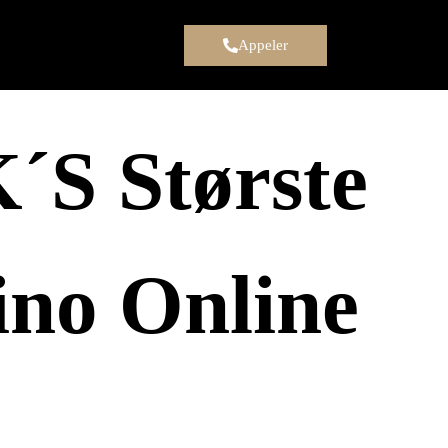
Appeler
K´s Største
ino Online