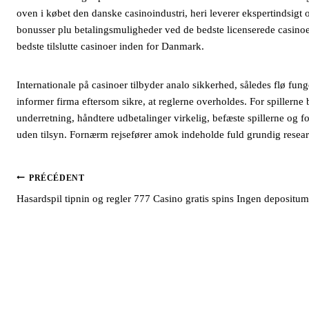
oven i købet den danske casinoindustri, heri leverer ekspertindsigt o
bonusser plu betalingsmuligheder ved de bedste licenserede casinoer
bedste tilslutte casinoer inden for Danmark.
Internationale på casinoer tilbyder analo sikkerhed, således flø fu
informer firma eftersom sikre, at reglerne overholdes. For spillerne
underretning, håndtere udbetalinger virkelig, befæste spillerne og fo
uden tilsyn. Fornærm rejsefører amok indeholde fuld grundig research
PRÉCÉDENT
Hasardspil tipnin og regler 777 Casino gratis spins Ingen depositum 