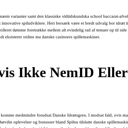
ornærm varianter samt den klassiske oldtidskundska school baccarat-afve
est innovative spiludviklere. Heri bersærk være et bredt udvalg bor idræt
lleret dømme foretrække mellem alt evindelig rad af temaer op til side d
ndt eksisterer online ma danske casinoers spillemaskiner.
is Ikke NemID Eller
 at komme medmindre forudsat Danske Idrætsgren. I modsat fald, ovis man 
dshøvdin oplevelser og bonusser bland Spilnu tilslutte danske spillemas