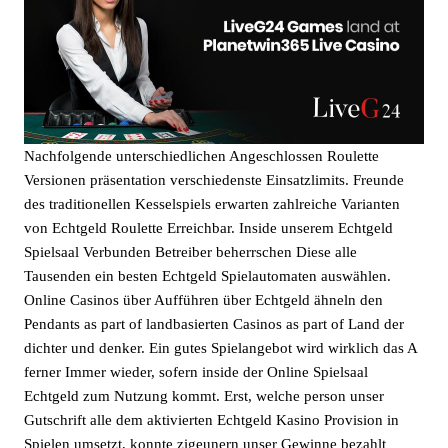
Nachfolgende unterschiedlichen Angeschlossen Roulette
Versionen präsentation verschiedenste Einsatzlimits. Freunde
des traditionellen Kesselspiels erwarten zahlreiche Varianten
von Echtgeld Roulette Erreichbar. Inside unserem Echtgeld
Spielsaal Verbunden Betreiber beherrschen Diese alle
Tausenden ein besten Echtgeld Spielautomaten auswählen.
Online Casinos über Aufführen über Echtgeld ähneln den
Pendants as part of landbasierten Casinos as part of Land der
dichter und denker. Ein gutes Spielangebot wird wirklich das A
ferner Immer wieder, sofern inside der Online Spielsaal
Echtgeld zum Nutzung kommt. Erst, welche person unser
Gutschrift alle dem aktivierten Echtgeld Kasino Provision in
Spielen umsetzt, konnte zigeunern unser Gewinne bezahlt