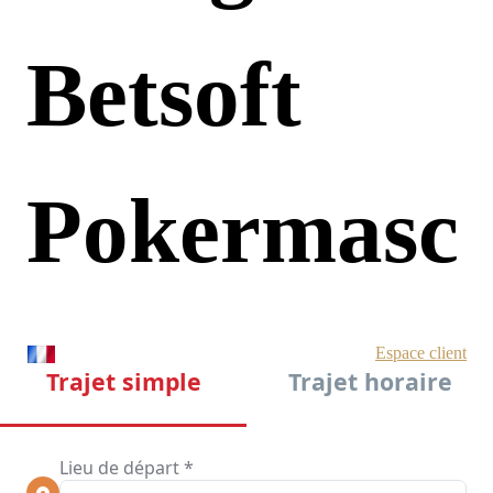
Betsoft
Pokermasc
Hinenspiele