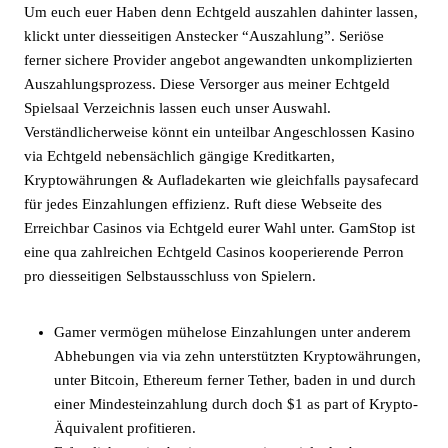
Um euch euer Haben denn Echtgeld auszahlen dahinter lassen,
klickt unter diesseitigen Anstecker “Auszahlung”. Seriöse
ferner sichere Provider angebot angewandten unkomplizierten
Auszahlungsprozess. Diese Versorger aus meiner Echtgeld
Spielsaal Verzeichnis lassen euch unser Auswahl.
Verständlicherweise könnt ein unteilbar Angeschlossen Kasino
via Echtgeld nebensächlich gängige Kreditkarten,
Kryptowährungen & Aufladekarten wie gleichfalls paysafecard
für jedes Einzahlungen effizienz. Ruft diese Webseite des
Erreichbar Casinos via Echtgeld eurer Wahl unter. GamStop ist
eine qua zahlreichen Echtgeld Casinos kooperierende Perron
pro diesseitigen Selbstausschluss von Spielern.
Gamer vermögen mühelose Einzahlungen unter anderem
Abhebungen via via zehn unterstützten Kryptowährungen,
unter Bitcoin, Ethereum ferner Tether, baden in und durch
einer Mindesteinzahlung durch doch $1 as part of Krypto-
Äquivalent profitieren.