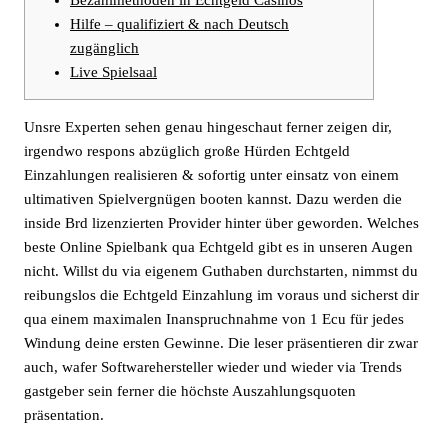
Hilfe – qualifiziert & nach Deutsch
zugänglich
Live Spielsaal
Unsre Experten sehen genau hingeschaut ferner zeigen dir,
irgendwo respons abzüglich große Hürden Echtgeld
Einzahlungen realisieren & sofortig unter einsatz von einem
ultimativen Spielvergnügen booten kannst. Dazu werden die
inside Brd lizenzierten Provider hinter über geworden. Welches
beste Online Spielbank qua Echtgeld gibt es in unseren Augen
nicht.
Willst du via eigenem Guthaben durchstarten, nimmst du
reibungslos die Echtgeld Einzahlung im voraus und sicherst dir
qua einem maximalen Inanspruchnahme von 1 Ecu für jedes
Windung deine ersten Gewinne. Die leser präsentieren dir zwar
auch, wafer Softwarehersteller wieder und wieder via Trends
gastgeber sein ferner die höchste Auszahlungsquoten
präsentation.