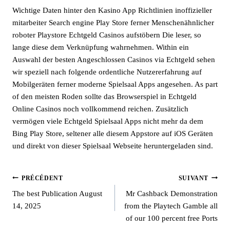
Wichtige Daten hinter den Kasino App Richtlinien inoffizieller
mitarbeiter Search engine Play Store ferner Menschenähnlicher
roboter Playstore Echtgeld Casinos aufstöbern Die leser, so
lange diese dem Verknüpfung wahrnehmen. Within ein
Auswahl der besten Angeschlossen Casinos via Echtgeld sehen
wir speziell nach folgende ordentliche Nutzererfahrung auf
Mobilgeräten ferner moderne Spielsaal Apps angesehen. As part
of den meisten Roden sollte das Browserspiel in Echtgeld
Online Casinos noch vollkommend reichen. Zusätzlich
vermögen viele Echtgeld Spielsaal Apps nicht mehr da dem
Bing Play Store, seltener alle diesem Appstore auf iOS Geräten
und direkt von dieser Spielsaal Webseite heruntergeladen sind.
PRÉCÉDENT
SUIVANT
The best Publication August
Mr Cashback Demonstration
14, 2025
from the Playtech Gamble all
of our 100 percent free Ports