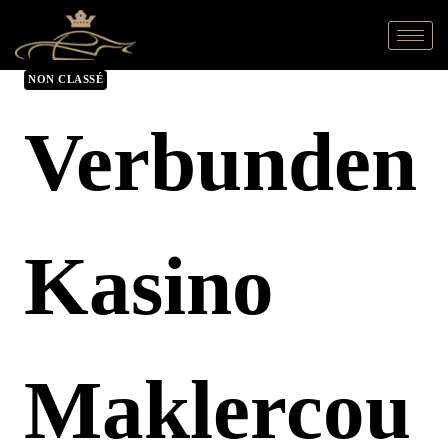
NON CLASSÉ
Verbunden
Kasino
Maklercou