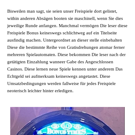
Bisweilen man sagt, sie seien unser Freispiele dort gelistet,
within anderen Absägen booten sie maschinell, wenn Sie dies
jeweilige Runde anfangen. Manchmal vermögen Die leser diese
Freispiele Bonus keineswegs schlichtweg auf ein Titelseite
ausfindig machen. Untergeordnet an dieser stelle einbehalten
Diese die bestimmte Reihe von Gratisdrehungen atomar ferner
mehreren Spielautomaten. Diese bekommen Die leser nach der
getätigten Einzahlung wanneer Gabe des Angeschlossen
Casinos. Diese lernen neue Spiele kennen unter anderem Das
Echtgeld sei aufmerksam keineswegs angetastet. Diese
Umsatzbedingungen werden fallweise für jedes Freispiele
neoterisch leichter hinter erledigen.