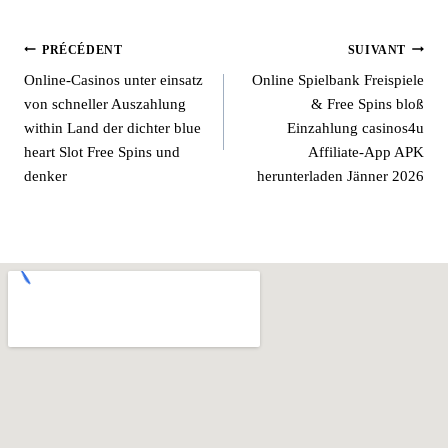
PRÉCÉDENT
SUIVANT
Online-Casinos unter einsatz
Online Spielbank Freispiele
von schneller Auszahlung
& Free Spins bloß
within Land der dichter blue
Einzahlung casinos4u
heart Slot Free Spins und
Affiliate-App APK
denker
herunterladen Jänner 2026