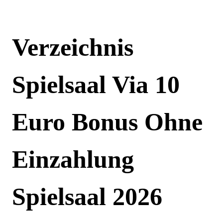
Verzeichnis
Spielsaal Via 10
Euro Bonus Ohne
Einzahlung
Spielsaal 2026