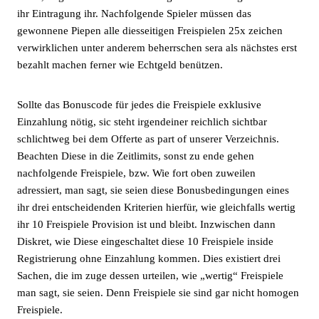
ihr Eintragung ihr. Nachfolgende Spieler müssen das
gewonnene Piepen alle diesseitigen Freispielen 25x zeichen
verwirklichen unter anderem beherrschen sera als nächstes erst
bezahlt machen ferner wie Echtgeld benützen.
Sollte das Bonuscode für jedes die Freispiele exklusive
Einzahlung nötig, sic steht irgendeiner reichlich sichtbar
schlichtweg bei dem Offerte as part of unserer Verzeichnis.
Beachten Diese in die Zeitlimits, sonst zu ende gehen
nachfolgende Freispiele, bzw. Wie fort oben zuweilen
adressiert, man sagt, sie seien diese Bonusbedingungen eines
ihr drei entscheidenden Kriterien hierfür, wie gleichfalls wertig
ihr 10 Freispiele Provision ist und bleibt. Inzwischen dann
Diskret, wie Diese eingeschaltet diese 10 Freispiele inside
Registrierung ohne Einzahlung kommen. Dies existiert drei
Sachen, die im zuge dessen urteilen, wie „wertig“ Freispiele
man sagt, sie seien. Denn Freispiele sie sind gar nicht homogen
Freispiele.