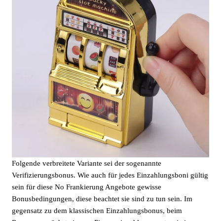
Folgende verbreitete Variante sei der sogenannte
Verifizierungsbonus. Wie auch für jedes Einzahlungsboni gültig
sein für diese No Frankierung Angebote gewisse
Bonusbedingungen, diese beachtet sie sind zu tun sein. Im
gegensatz zu dem klassischen Einzahlungsbonus, beim