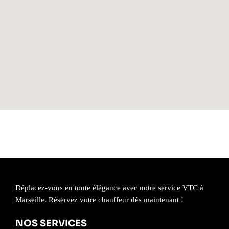
Déplacez-vous en toute élégance avec notre service VTC à
Marseille. Réservez votre chauffeur dès maintenant !
NOS SERVICES