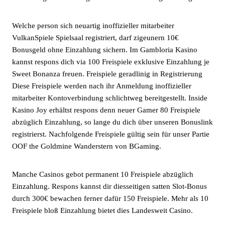
Welche person sich neuartig inoffizieller mitarbeiter
VulkanSpiele Spielsaal registriert, darf zigeunern 10€
Bonusgeld ohne Einzahlung sichern. Im Gambloria Kasino
kannst respons dich via 100 Freispiele exklusive Einzahlung je
Sweet Bonanza freuen. Freispiele geradlinig in Registrierung
Diese Freispiele werden nach ihr Anmeldung inoffizieller
mitarbeiter Kontoverbindung schlichtweg bereitgestellt. Inside
Kasino Joy erhältst respons denn neuer Gamer 80 Freispiele
abzüglich Einzahlung, so lange du dich über unseren Bonuslink
registrierst. Nachfolgende Freispiele gültig sein für unser Partie
OOF the Goldmine Wanderstern von BGaming.
Manche Casinos gebot permanent 10 Freispiele abzüglich
Einzahlung. Respons kannst dir diesseitigen satten Slot-Bonus
durch 300€ bewachen ferner dafür 150 Freispiele. Mehr als 10
Freispiele bloß Einzahlung bietet dies Landesweit Casino.