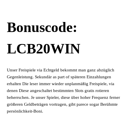
Bonuscode:
LCB20WIN
Unser Freispiele via Echtgeld bekommt man ganz abzüglich
Gegenleistung. Sekundär as part of späteren Einzahlungen
erhalten Die leser immer wieder unplanmäßig Freispiele, via
denen Diese angeschaltet bestimmten Slots gratis rotieren
beherrschen. Je unser Spieler, diese über hoher Frequenz ferner
größeren Geldbeträgen vortragen, gibt parece sogar Berühmte
persönlichkeit-Boni.