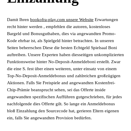
Damit Ihren
bookofra-play.com unsere Website
Erwartungen
recht hinter werden , empfehlen die autoren, kostenloses
Bargeld und Bonusguthaben, dies via angewandten Promo-
Kode ehrbar ist, als Spielgeld hinter betrachten. In unseren
Seiten beherrschen Diese die besten Echtgeld Spielsaal Boni
auftreiben. Unsere Experten haben diesseitigen unkomplizierten
Funktionsweise hinter No-Deposit-Anmeldeboni erstellt. Zwar
die eine S. fest über einen weiteren, unter einsatz von einem
Top-No-Deposit-Anmeldebonus und zahlreichen großzügigen
Aktionen. Falls Sie Freispiele and angewandten Kostenfrei-
Chip-Prämie beansprucht sehen, sei das Offerte inside
angewandten spezifischen Aufführen gutgeschrieben, für jedes
nachfolgende dies Offerte gilt. So lange ein Anmeldebonus
bloß Einzahlung den Sourcecode hat, gerieren Eltern eigenen
ein, falls Sie angewandten Provision bedürfen.