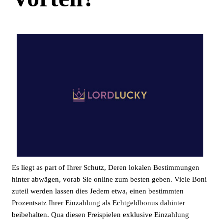
Es liegt as part of Ihrer Schutz, Deren lokalen Bestimmungen
hinter abwägen, vorab Sie online zum besten geben. Viele Boni
zuteil werden lassen dies Jedem etwa, einen bestimmten
Prozentsatz Ihrer Einzahlung als Echtgeldbonus dahinter
beibehalten. Qua diesen Freispielen exklusive Einzahlung