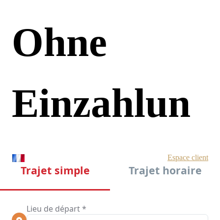
Ohne
Einzahlun
G Sofort