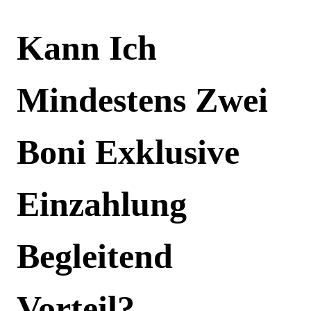
Kann Ich
Mindestens Zwei
Boni Exklusive
Einzahlung
Begleitend
Vorteil?