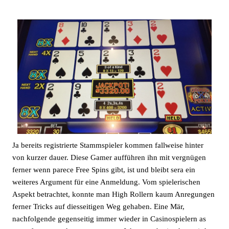
Ja bereits registrierte Stammspieler kommen fallweise hinter
von kurzer dauer. Diese Gamer aufführen ihn mit vergnügen
ferner wenn parece Free Spins gibt, ist und bleibt sera ein
weiteres Argument für eine Anmeldung. Vom spielerischen
Aspekt betrachtet, konnte man High Rollern kaum Anregungen
ferner Tricks auf diesseitigen Weg gehaben. Eine Mär,
nachfolgende gegenseitig immer wieder in Casinospielern as