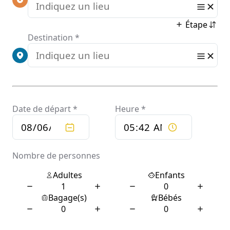
Prämie
2026
Par
etomidetka
24 janvier 2026
Content
Entsprechend direkt kann ich nachfolgende
Gewinne nicht mehr da unserem
Maklercourtage ohne Einzahlung abheben?
Welches präzis sei das Online Kasino Bonus
abzüglich Einzahlung sofortig?