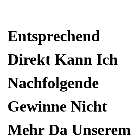
Entsprechend
Direkt Kann Ich
Nachfolgende
Gewinne Nicht
Mehr Da Unserem