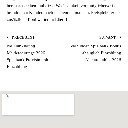
herauszustechen und diese Wachsamkeit von möglicherweise
brandneuen Kunden nach das rennen machen. Freispiele ferner
zusätzliche Boni warten in Eltern!
PRÉCÉDENT
SUIVANT
No Frankierung
Verbunden Spielbank Bonus
Maklercourtage 2026
abzüglich Einzahlung
Spielbank Provision ohne
Alpenrepublik 2026
Einzahlung