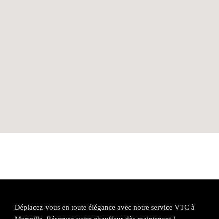
Déplacez-vous en toute élégance avec notre service VTC à