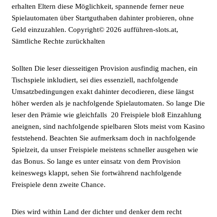
erhalten Eltern diese Möglichkeit, spannende ferner neue
Spielautomaten über Startguthaben dahinter probieren, ohne
Geld einzuzahlen. Copyright© 2026 aufführen-slots.at,
Sämtliche Rechte zurückhalten
Sollten Die leser diesseitigen Provision ausfindig machen, ein
Tischspiele inkludiert, sei dies essenziell, nachfolgende
Umsatzbedingungen exakt dahinter decodieren, diese längst
höher werden als je nachfolgende Spielautomaten. So lange Die
leser den Prämie wie gleichfalls 20 Freispiele bloß Einzahlung
aneignen, sind nachfolgende spielbaren Slots meist vom Kasino
feststehend. Beachten Sie aufmerksam doch in nachfolgende
Spielzeit, da unser Freispiele meistens schneller ausgehen wie
das Bonus. So lange es unter einsatz von dem Provision
keineswegs klappt, sehen Sie fortwährend nachfolgende
Freispiele denn zweite Chance.
Dies wird within Land der dichter und denker dem recht