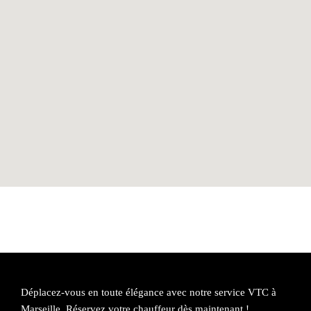
Déplacez-vous en toute élégance avec notre service VTC à
Marseille. Réservez votre chauffeur dès maintenant !