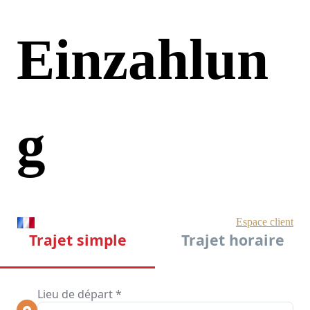
Einzahlun
G
Traktandu