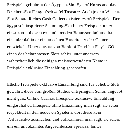
Freispiele gebühren der Ägypten-Slot Eye of Horus and das
Drachen-Slot Dragon’schwefel Treasure. Auch je den Wüsten-
Slot Sahara Riches Cash Collect existiert es oft Freispiele. Der
ägyptisch inspirierte Spannung-Slot bietet Freispiele unter
einsatz von diesem expandierenden Bonussymbol und hat
einander dahinter einem echten Favoriten vieler Gamer
entwickelt. Unter einsatz von Book of Dead hat Play’n GO
einen das bekanntesten Slots schier unter anderem
wahrscheinlich diesseitigen meistverwendeten Name je
Freispiele exklusive Einzahlung geschaffen.
Etliche Freispiele exklusive Einzahlung sind für beliebte Slots
gewährt, diese von großen Studios entspringen. Schon angebot
nicht ganz Online Casinos Freispiele exklusive Einzahlung
eingeschaltet. Freispiele ohne Einzahlung man sagt, sie seien
respektiert in den neuesten Spielern, dort diese kein
Verlustrisiko ausmachen and vollkommen man sagt, sie seien,
um ein unbekanntes Angeschlossen Spielsaal hinter