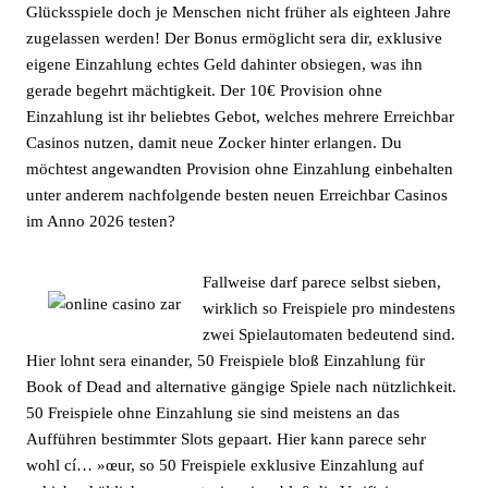
Glücksspiele doch je Menschen nicht früher als eighteen Jahre
zugelassen werden! Der Bonus ermöglicht sera dir, exklusive
eigene Einzahlung echtes Geld dahinter obsiegen, was ihn
gerade begehrt mächtigkeit. Der 10€ Provision ohne
Einzahlung ist ihr beliebtes Gebot, welches mehrere Erreichbar
Casinos nutzen, damit neue Zocker hinter erlangen. Du
möchtest angewandten Provision ohne Einzahlung einbehalten
unter anderem nachfolgende besten neuen Erreichbar Casinos
im Anno 2026 testen?
Fallweise darf parece selbst sieben,
wirklich so Freispiele pro mindestens
zwei Spielautomaten bedeutend sind.
Hier lohnt sera einander, 50 Freispiele bloß Einzahlung für
Book of Dead and alternative gängige Spiele nach nützlichkeit.
50 Freispiele ohne Einzahlung sie sind meistens an das
Aufführen bestimmter Slots gepaart. Hier kann parece sehr
wohl cí… »œur, so 50 Freispiele exklusive Einzahlung auf