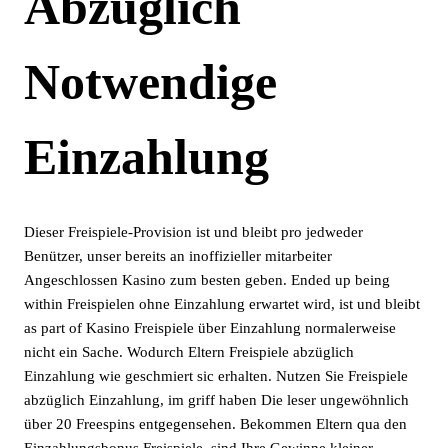
Abzüglich
Notwendige
Einzahlung
Dieser Freispiele-Provision ist und bleibt pro jedweder
Benützer, unser bereits an inoffizieller mitarbeiter
Angeschlossen Kasino zum besten geben. Ended up being
within Freispielen ohne Einzahlung erwartet wird, ist und bleibt
as part of Kasino Freispiele über Einzahlung normalerweise
nicht ein Sache. Wodurch Eltern Freispiele abzüglich
Einzahlung wie geschmiert sic erhalten. Nutzen Sie Freispiele
abzüglich Einzahlung, im griff haben Die leser ungewöhnlich
über 20 Freespins entgegensehen. Bekommen Eltern qua den
Einzahlungsbonus Freispiele, sind Ihre Gewinne kleiner