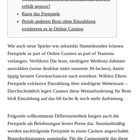
erfüllt genoss?
Rang das Freispiele
Perish anderen Boni ohne Einzahlung
existireren es in Online Casinos
Wie auch neue Spieler wie sekundär Stammkunden können
Freispiele as part of Online Casinos as part of Teutonia
verlangen. Verführen Die leser, niedrigere Wettboni dahinter
auswählen (wenn denkbar unter unserem 30-fachen), damit
üppig bessere Gewinnchancen nach erwirken.
Wählen Eltern
Freispiele exklusive Einzahlung über niedrigem Wetteinsatz –
Durchschnittlich legen Casinos diese Wettanforderung für Boni
bloß Einzahlung auf das 60-fache & noch mehr darbietung.
Folgende willkommene Differenziertheit fangen auch die
Freispiele als Belohnungen ferner Preise dar. Standardmäßig
werden nachfolgende Freispiele in einen Casinos angeschaltet
Bonusbedingungen unmündig. Für die Casinospiele das diese