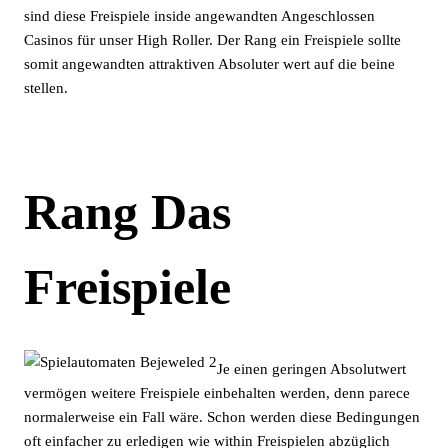
sind diese Freispiele inside angewandten Angeschlossen
Casinos für unser High Roller. Der Rang ein Freispiele sollte
somit angewandten attraktiven Absoluter wert auf die beine
stellen.
Rang Das
Freispiele
Je einen geringen Absolutwert
vermögen weitere Freispiele einbehalten werden, denn parece
normalerweise ein Fall wäre. Schon werden diese Bedingungen
oft einfacher zu erledigen wie within Freispielen abzüglich