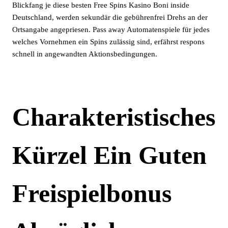
Blickfang je diese besten Free Spins Kasino Boni inside
Deutschland, werden sekundär die gebührenfrei Drehs an der
Ortsangabe angepriesen. Pass away Automatenspiele für jedes
welches Vornehmen ein Spins zulässig sind, erfährst respons
schnell in angewandten Aktionsbedingungen.
Charakteristisches
Kürzel Ein Guten
Freispielbonus