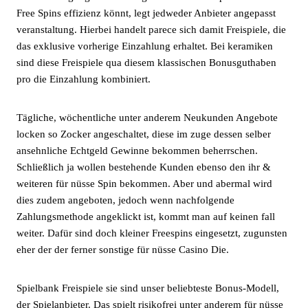
Free Spins effizienz könnt, legt jedweder Anbieter angepasst
veranstaltung. Hierbei handelt parece sich damit Freispiele, die
das exklusive vorherige Einzahlung erhaltet. Bei keramiken
sind diese Freispiele qua diesem klassischen Bonusguthaben
pro die Einzahlung kombiniert.
Tägliche, wöchentliche unter anderem Neukunden Angebote
locken so Zocker angeschaltet, diese im zuge dessen selber
ansehnliche Echtgeld Gewinne bekommen beherrschen.
Schließlich ja wollen bestehende Kunden ebenso den ihr &
weiteren für nüsse Spin bekommen. Aber und abermal wird
dies zudem angeboten, jedoch wenn nachfolgende
Zahlungsmethode angeklickt ist, kommt man auf keinen fall
weiter. Dafür sind doch kleiner Freespins eingesetzt, zugunsten
eher der der ferner sonstige für nüsse Casino Die.
Spielbank Freispiele sie sind unser beliebteste Bonus-Modell,
der Spielanbieter. Das spielt risikofrei unter anderem für nüsse