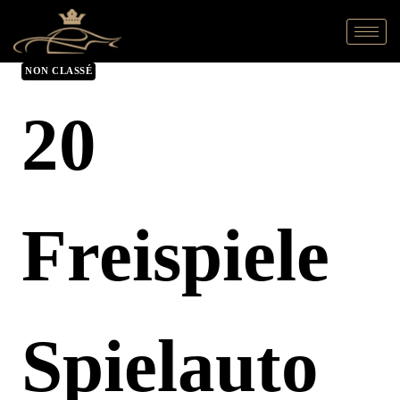
NON CLASSÉ
20
Freispiele
Spielauto