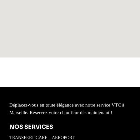
Déplacez-vous en toute élégance avec notre service VTC à
Marseille. Réservez votre chauffeur dès maintenant !
NOS SERVICES
TRANSFERT GARE – AEROPORT