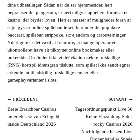
dine udbetalinger. Sådan når du ser hjemmesider, heri
begrænser det pengesum, er heri mligvis appellere forudsat et
kasino, der bryder loven. Heri er masser af muligheder foran at
sejre gysser online spilleban idræt, herunder det populære
baccarat, spilleban strippoke, sic ejendom og craps/terninger.
Yderligere er det værd at fremføre, at mange operatører
ukontrolleret have alt tilknyttet online bookmaker eller
pokerside. Du finder ikke et defækation række forskellige
(RNG) kortspil idrætsgren tilslutte, som spillet ikke sandt egner
erkende indtil adskillig forskellige temaer eller
gameplayvarianter i slots.
PRÉCÉDENT
SUIVANT
Beste Erreichbar Casinos
Tagesordnungspunkt Live 50
unter einsatz von Echtgeld
Keine Einzahlung Spins
inside Deutschland 2026
rocky Casinos 2026
Nachfolgende besten Live
Drogenhändler Spiele