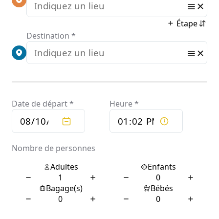
Login
Rigtige
Penge Pr.
Danmark