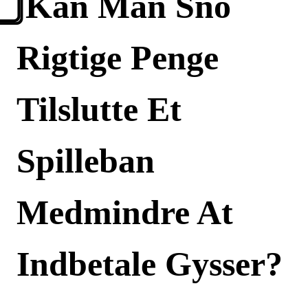
⃣ Kan Man Sno
Rigtige Penge
Tilslutte Et
Spilleban
Medmindre At
Indbetale Gysser?