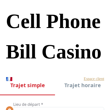
Cell Phone
Bill Casino
Casinos
Par
etomidetka
25 janvier 2026