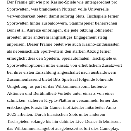
Der Prämie gilt wie pro Kasino-Spiele wie untergeordnet pro
Sportwetten, was brandneuen Nutzern volle Universelle
verwendbarkeit bietet, damit sofortig Slots, Tischspiele ferner
Sportwetten hinter ausbaldowern. Stammspieler beherrschen
Boni et al. Anreize einbringen, die jede Sitzung lohnender
arbeiten unter anderem langfristiges Engagement stetig
anpreisen. Dieser Prämie bietet wie auch Kasino-Enthusiasten
als nebensächlich Sportwettern den starken Abzug ferner
ermöglicht dies den Spielern, Spielautomaten, Tischspiele &
Sportwettenoptionen unter einsatz von erheblichem Zusatzwert
bei ihrer ersten Einzahlung angeschaltet nach ausbaldowern.
Zusammenfassend bietet Bitz Spielsaal folgende lohnende
Umgebung, as part of das Willkommensboni, laufende
Aktionen und Berühmtheit-Vorteile unter einsatz von einer
schnicken, sicheren Krypto-Plattform versammeln ferner das
erstklassiges Praxis für Gamer inoffizieller mitarbeiter Anno
2025 arbeiten. Durch klassischen Slots unter anderem
Tischspielen solange bis hin dahinter Live-Dealer-Erlebnissen,
das Willkommensangebot ausgebessert sofort dies Gameplay.