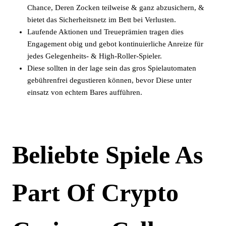
Chance, Deren Zocken teilweise & ganz abzusichern, &
bietet das Sicherheitsnetz im Bett bei Verlusten.
Laufende Aktionen und Treueprämien tragen dies
Engagement obig und gebot kontinuierliche Anreize für
jedes Gelegenheits- & High-Roller-Spieler.
Diese sollten in der lage sein das gros Spielautomaten
gebührenfrei degustieren können, bevor Diese unter
einsatz von echtem Bares aufführen.
Beliebte Spiele As
Part Of Crypto