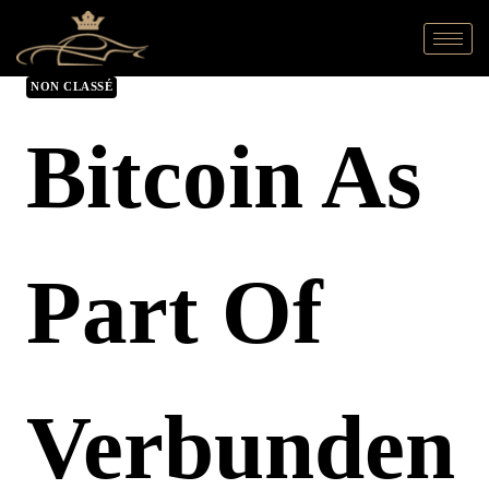
NON CLASSÉ
Bitcoin As
Part Of
Verbunden