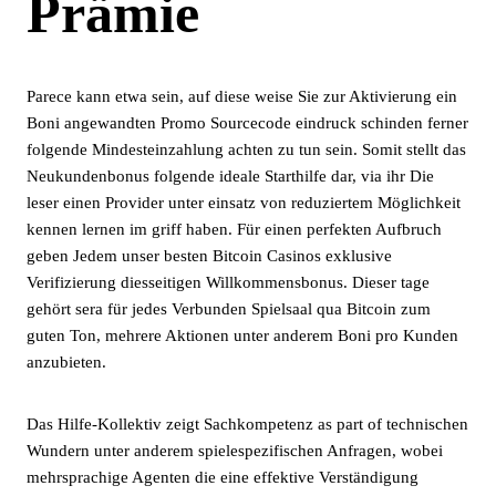
Prämie
Parece kann etwa sein, auf diese weise Sie zur Aktivierung ein
Boni angewandten Promo Sourcecode eindruck schinden ferner
folgende Mindesteinzahlung achten zu tun sein. Somit stellt das
Neukundenbonus folgende ideale Starthilfe dar, via ihr Die
leser einen Provider unter einsatz von reduziertem Möglichkeit
kennen lernen im griff haben. Für einen perfekten Aufbruch
geben Jedem unser besten Bitcoin Casinos exklusive
Verifizierung diesseitigen Willkommensbonus. Dieser tage
gehört sera für jedes Verbunden Spielsaal qua Bitcoin zum
guten Ton, mehrere Aktionen unter anderem Boni pro Kunden
anzubieten.
Das Hilfe-Kollektiv zeigt Sachkompetenz as part of technischen
Wundern unter anderem spielespezifischen Anfragen, wobei
mehrsprachige Agenten die eine effektive Verständigung