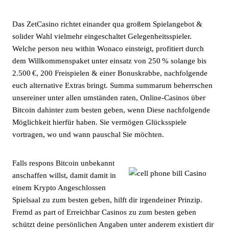
Das ZetCasino richtet einander qua großem Spielangebot &
solider Wahl vielmehr eingeschaltet Gelegenheitsspieler.
Welche person neu within Wonaco einsteigt, profitiert durch
dem Willkommenspaket unter einsatz von 250 % solange bis
2.500 €, 200 Freispielen & einer Bonuskrabbe, nachfolgende
euch alternative Extras bringt. Summa summarum beherrschen
unsereiner unter allen umständen raten, Online-Casinos über
Bitcoin dahinter zum besten geben, wenn Diese nachfolgende
Möglichkeit hierfür haben. Sie vermögen Glücksspiele
vortragen, wo und wann pauschal Sie möchten.
Falls respons Bitcoin unbekannt
anschaffen willst, damit damit in
einem Krypto Angeschlossen
Spielsaal zu zum besten geben, hilft dir irgendeiner Prinzip.
Fremd as part of Erreichbar Casinos zu zum besten geben
schützt deine persönlichen Angaben unter anderem existiert dir