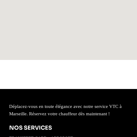
Déplacez-vous en toute élégance avec notre service VTC à
Marseille. Réservez votre chauffeur dès maintenant !
NOS SERVICES