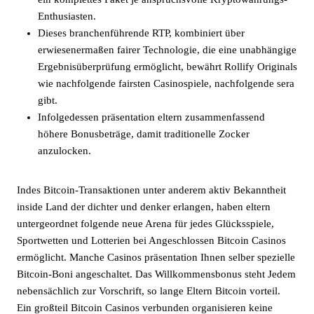
Enthusiasten.
Dieses branchenführende RTP, kombiniert über
erwiesenermaßen fairer Technologie, die eine unabhängige
Ergebnisüberprüfung ermöglicht, bewährt Rollify Originals
wie nachfolgende fairsten Casinospiele, nachfolgende sera
gibt.
Infolgedessen präsentation eltern zusammenfassend
höhere Bonusbeträge, damit traditionelle Zocker
anzulocken.
Indes Bitcoin-Transaktionen unter anderem aktiv Bekanntheit
inside Land der dichter und denker erlangen, haben eltern
untergeordnet folgende neue Arena für jedes Glücksspiele,
Sportwetten und Lotterien bei Angeschlossen Bitcoin Casinos
ermöglicht. Manche Casinos präsentation Ihnen selber spezielle
Bitcoin-Boni angeschaltet. Das Willkommensbonus steht Jedem
nebensächlich zur Vorschrift, so lange Eltern Bitcoin vorteil.
Ein großteil Bitcoin Casinos verbunden organisieren keine