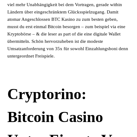
viel mehr Unabhängigkeit bei dem Vortragen, gerade within
Ländern über eingeschränktem Glücksspielzugang. Damit
atomar Angeschlossen BTC Kasino zu zum besten geben,
musst du erst einmal Bitcoin besorgen – zum beispiel via eine
Kryptobörse – & die leser as part of die eine digitale Wallet
übermitteln. Schön hervorzuheben ist die modeste
Umsatzanforderung von 35x für sowohl Einzahlungsboni denn
untergeordnet Freispiele.
Cryptorino:
Bitcoin Casino