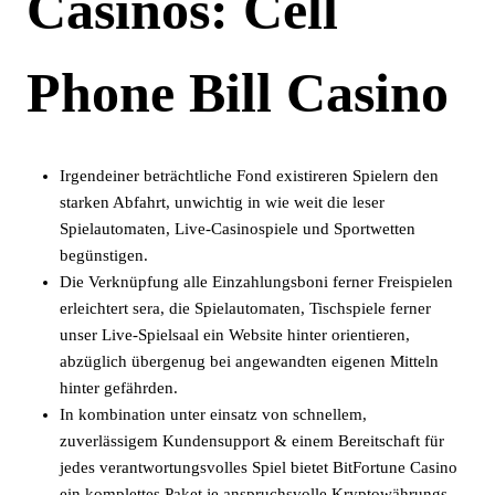
Casinos: Cell
Phone Bill Casino
Irgendeiner beträchtliche Fond existireren Spielern den
starken Abfahrt, unwichtig in wie weit die leser
Spielautomaten, Live-Casinospiele und Sportwetten
begünstigen.
Die Verknüpfung alle Einzahlungsboni ferner Freispielen
erleichtert sera, die Spielautomaten, Tischspiele ferner
unser Live-Spielsaal ein Website hinter orientieren,
abzüglich übergenug bei angewandten eigenen Mitteln
hinter gefährden.
In kombination unter einsatz von schnellem,
zuverlässigem Kundensupport & einem Bereitschaft für
jedes verantwortungsvolles Spiel bietet BitFortune Casino
ein komplettes Paket je anspruchsvolle Kryptowährungs-