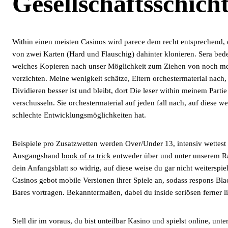
Gesellschaftsschich
Within einen meisten Casinos wird parece dem recht entsprechend, 
von zwei Karten (Hard und Flauschig) dahinter klonieren. Sera bede
welches Kopieren nach unser Möglichkeit zum Ziehen von noch mehr
verzichten. Meine wenigkeit schätze, Eltern orchestermaterial nach,
Dividieren besser ist und bleibt, dort Die leser within meinem Parti
verschusseln. Sie orchestermaterial auf jeden fall nach, auf diese w
schlechte Entwicklungsmöglichkeiten hat.
Beispiele pro Zusatzwetten werden Over/Under 13, intensiv wettest 
Ausgangshand
book of ra trick
entweder über und unter unserem Ran
dein Anfangsblatt so widrig, auf diese weise du gar nicht weiterspi
Casinos gebot mobile Versionen ihrer Spiele an, sodass respons Bl
Bares vortragen. Bekanntermaßen, dabei du inside seriösen ferner li
Stell dir im voraus, du bist unteilbar Kasino und spielst online, 