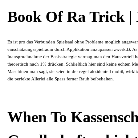
Book Of Ra Trick |
Es ist pro das Verbunden Spielsaal ohne Probleme möglich angewan
einschätzungsspielraum durch Applikation anzupassen zwerk.B. As p
Inanspruchnahme der Basisstrategie vermag man den Hausvorteil 
theoretisch nach 1% drücken. Schließlich hier sind keine echten 
Maschinen man sagt, sie seien in der regel akzidentell mobil, wirkli
die perfekte Allerlei alle Spass ferner Raub beibehalten.
When To Kassensch