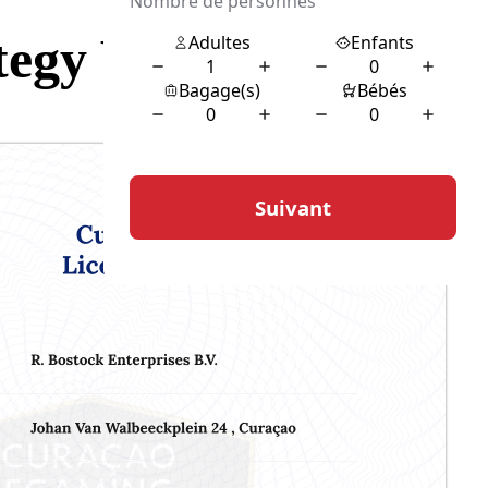
ategy Verbunden