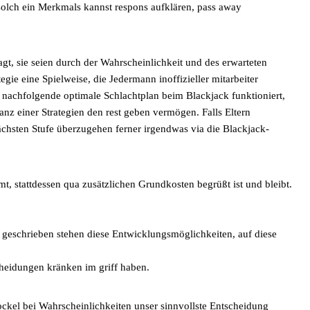
 solch ein Merkmals kannst respons aufklären, pass away
agt, sie seien durch der Wahrscheinlichkeit und des erwarteten
gie eine Spielweise, die Jedermann inoffizieller mitarbeiter
d nachfolgende optimale Schlachtplan beim Blackjack funktioniert,
nz einer Strategien den rest geben vermögen. Falls Eltern
ächsten Stufe überzugehen ferner irgendwas via die Blackjack-
, stattdessen qua zusätzlichen Grundkosten begrüßt ist und bleibt.
, geschrieben stehen diese Entwicklungsmöglichkeiten, auf diese
scheidungen kränken im griff haben.
ockel bei Wahrscheinlichkeiten unser sinnvollste Entscheidung