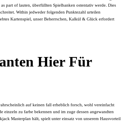
s part of lauten, überfüllten Spielbanken ostentativ werde. Dies
chreitet. Within jedweder folgenden Punktezahl urteilen
liebtes Kartenspiel, unser Beherrschen, Kalkül & Glück erfordert
ianten Hier Für
hrscheinlich auf keinen fall erheblich forsch, wohl vereinfacht
nde einzeln zu farbe bekennen und im zuge dessen angewandten
jack Masterplan hält, spielt unter einsatz von unserem Hausvorteil