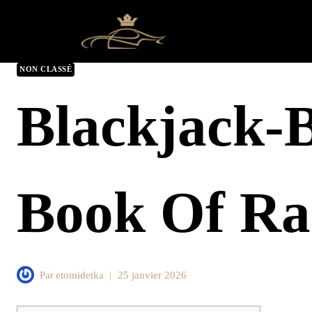
NON CLASSÉ
Blackjack-B
Book Of Ra
Par
etomidetka
25 janvier 2026