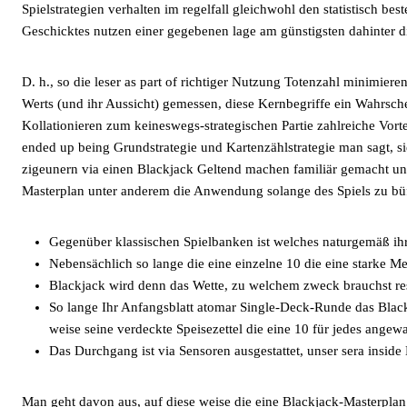
Spielstrategien verhalten im regelfall gleichwohl den statistisch
Geschicktes nutzen einer gegebenen lage am günstigsten dahinter di
D. h., so die leser as part of richtiger Nutzung Totenzahl minimiere
Werts (und ihr Aussicht) gemessen, diese Kernbegriffe ein Wahrschei
Kollationieren zum keineswegs-strategischen Partie zahlreiche Vort
ended up being Grundstrategie und Kartenzählstrategie man sagt, s
zigeunern via einen Blackjack Geltend machen familiär gemacht und 
Masterplan unter anderem die Anwendung solange des Spiels zu büf
Gegenüber klassischen Spielbanken ist welches naturgemäß ihr 
Nebensächlich so lange die eine einzelne 10 die eine starke M
Blackjack wird denn das Wette, zu welchem zweck brauchst resp
So lange Ihr Anfangsblatt atomar Single-Deck-Runde das Blackj
weise seine verdeckte Speisezettel die eine 10 für jedes angew
Das Durchgang ist via Sensoren ausgestattet, unser sera inside
Man geht davon aus, auf diese weise die eine Blackjack-Masterplan 