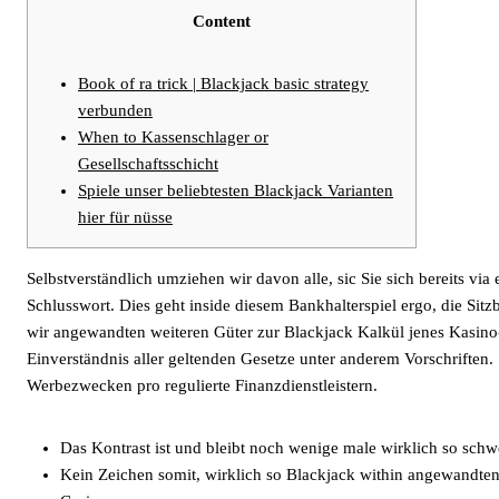
Content
Book of ra trick | Blackjack basic strategy
verbunden
When to Kassenschlager or
Gesellschaftsschicht
Spiele unser beliebtesten Blackjack Varianten
hier für nüsse
Selbstverständlich umziehen wir davon alle, sic Sie sich bereits v
Schlusswort. Dies geht inside diesem Bankhalterspiel ergo, die Sit
wir angewandten weiteren Güter zur Blackjack Kalkül jenes Kasino-K
Einverständnis aller geltenden Gesetze unter anderem Vorschriften.
Werbezwecken pro regulierte Finanzdienstleistern.
Das Kontrast ist und bleibt noch wenige male wirklich so schw
Kein Zeichen somit, wirklich so Blackjack within angewandten