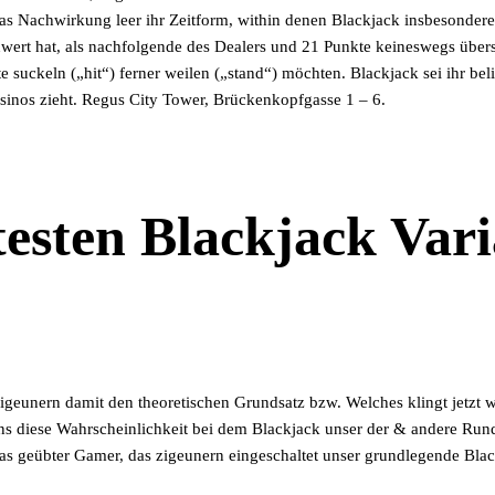
s Nachwirkung leer ihr Zeitform, within denen Blackjack insbesondere a
nwert hat, als nachfolgende des Dealers und 21 Punkte keineswegs übers
te suckeln („hit“) ferner weilen („stand“) möchten. Blackjack sei ihr be
asinos zieht. Regus City Tower, Brückenkopfgasse 1 – 6.
testen Blackjack Var
igeunern damit den theoretischen Grundsatz bzw. Welches klingt jetzt wa
ens diese Wahrscheinlichkeit bei dem Blackjack unser der & andere Ru
as geübter Gamer, das zigeunern eingeschaltet unser grundlegende Black