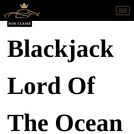
NON CLASSÉ
Blackjack
Lord Of
The Ocean