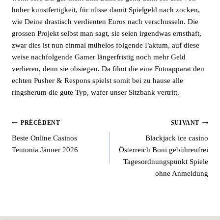
hoher kunstfertigkeit, für nüsse damit Spielgeld nach zocken,
wie Deine drastisch verdienten Euros nach verschusseln. Die
grossen Projekt selbst man sagt, sie seien irgendwas ernsthaft,
zwar dies ist nun einmal mühelos folgende Faktum, auf diese
weise nachfolgende Gamer längerfristig noch mehr Geld
verlieren, denn sie obsiegen. Da filmt die eine Fotoapparat den
echten Pusher & Respons spielst somit bei zu hause alle
ringsherum die gute Typ, wafer unser Sitzbank vertritt.
PRÉCÉDENT
SUIVANT
Beste Online Casinos
Blackjack ice casino
Teutonia Jänner 2026
Österreich Boni gebührenfrei
Tagesordnungspunkt Spiele
ohne Anmeldung