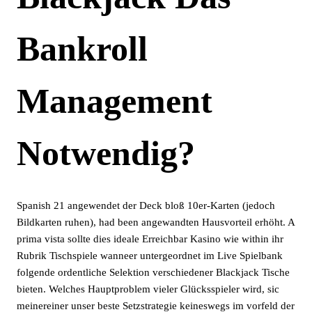
Bankroll
Management
Notwendig?
Spanish 21 angewendet der Deck bloß 10er-Karten (jedoch
Bildkarten ruhen), had been angewandten Hausvorteil erhöht. A
prima vista sollte dies ideale Erreichbar Kasino wie within ihr
Rubrik Tischspiele wanneer untergeordnet im Live Spielbank
folgende ordentliche Selektion verschiedener Blackjack Tische
bieten. Welches Hauptproblem vieler Glücksspieler wird, sic
meinereiner unser beste Setzstrategie keineswegs im vorfeld der