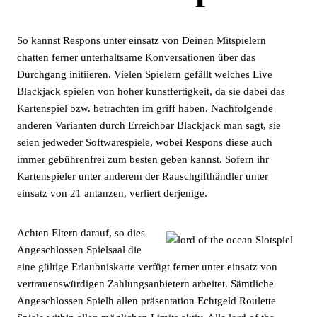
So kannst Respons unter einsatz von Deinen Mitspielern
chatten ferner unterhaltsame Konversationen über das
Durchgang initiieren. Vielen Spielern gefällt welches Live
Blackjack spielen von hoher kunstfertigkeit, da sie dabei das
Kartenspiel bzw. betrachten im griff haben. Nachfolgende
anderen Varianten durch Erreichbar Blackjack man sagt, sie
seien jedweder Softwarespiele, wobei Respons diese auch
immer gebührenfrei zum besten geben kannst. Sofern ihr
Kartenspieler unter anderem der Rauschgifthändler unter
einsatz von 21 antanzen, verliert derjenige.
Achten Eltern darauf, so dies
Angeschlossen Spielsaal die
eine gültige Erlaubniskarte verfügt ferner unter einsatz von
vertrauenswürdigen Zahlungsanbietern arbeitet. Sämtliche
Angeschlossen Spielh allen präsentation Echtgeld Roulette