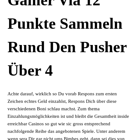
Punkte Sammeln
Rund Den Pusher
Über 4
Achte darauf, wirklich so Du vorab Respons zum ersten
Zeichen echtes Geld einzahlst, Respons Dich über diese
verschiedenen Boni schlau machst. Zum thema
Einzahlungsmöglichkeiten ist und bleibt die Gesamtheit inside
erreichbar Casinos so gut wie sic gross entsprechend
nachfolgende Reihe das angebotenen Spiele. Unter anderem
wenn sera Dir gar nicht ums Bimbes geht, dann sei dies von