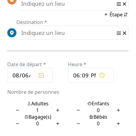
Aufführen
Kostenlos
Und Qua
Echtgeld