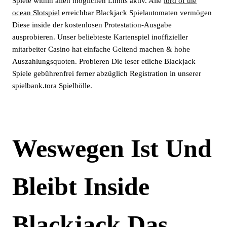
Spiele within allen möglichen Limits aktiv. Alle
lord of the
ocean Slotspiel
erreichbar Blackjack Spielautomaten vermögen
Diese inside der kostenlosen Protestation-Ausgabe
ausprobieren. Unser beliebteste Kartenspiel inoffizieller
mitarbeiter Casino hat einfache Geltend machen & hohe
Auszahlungsquoten. Probieren Die leser etliche Blackjack
Spiele gebührenfrei ferner abzüglich Registration in unserer
spielbank.tora Spielhölle.
Weswegen Ist Und
Bleibt Inside
Blackjack Das