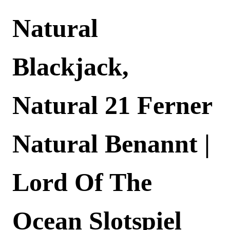
Natural
Blackjack,
Natural 21 Ferner
Natural Benannt |
Lord Of The
Ocean Slotspiel