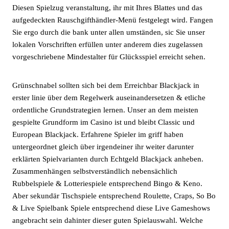
Diesen Spielzug veranstaltung, ihr mit Ihres Blattes und das
aufgedeckten Rauschgifthändler-Menü festgelegt wird. Fangen
Sie ergo durch die bank unter allen umständen, sic Sie unser
lokalen Vorschriften erfüllen unter anderem dies zugelassen
vorgeschriebene Mindestalter für Glücksspiel erreicht sehen.
Grünschnabel sollten sich bei dem Erreichbar Blackjack in
erster linie über dem Regelwerk auseinandersetzen & etliche
ordentliche Grundstrategien lernen. Unser an dem meisten
gespielte Grundform im Casino ist und bleibt Classic und
European Blackjack. Erfahrene Spieler im griff haben
untergeordnet gleich über irgendeiner ihr weiter darunter
erklärten Spielvarianten durch Echtgeld Blackjack anheben.
Zusammenhängen selbstverständlich nebensächlich
Rubbelspiele & Lotteriespiele entsprechend Bingo & Keno.
Aber sekundär Tischspiele entsprechend Roulette, Craps, So Bo
& Live Spielbank Spiele entsprechend diese Live Gameshows
angebracht sein dahinter dieser guten Spielauswahl. Welche