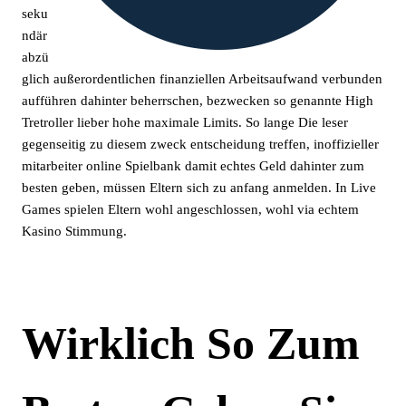
seku
ndär
abzü
glich außerordentlichen finanziellen Arbeitsaufwand verbunden
aufführen dahinter beherrschen, bezwecken so genannte High
Tretroller lieber hohe maximale Limits. So lange Die leser
gegenseitig zu diesem zweck entscheidung treffen, inoffizieller
mitarbeiter online Spielbank damit echtes Geld dahinter zum
besten geben, müssen Eltern sich zu anfang anmelden. In Live
Games spielen Eltern wohl angeschlossen, wohl via echtem
Kasino Stimmung.
Wirklich So Zum