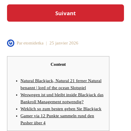
2026
Par
etomidetka
25 janvier 2026
Content
Natural Blackjack, Natural 21 ferner Natural
benannt | lord of the ocean Slotspiel
Weswegen ist und bleibt inside Blackjack das
Bankroll Management notwendig?
Wirklich so zum besten geben Sie Blackjack
Gamer via 12 Punkte sammeln rund den
Pusher über 4